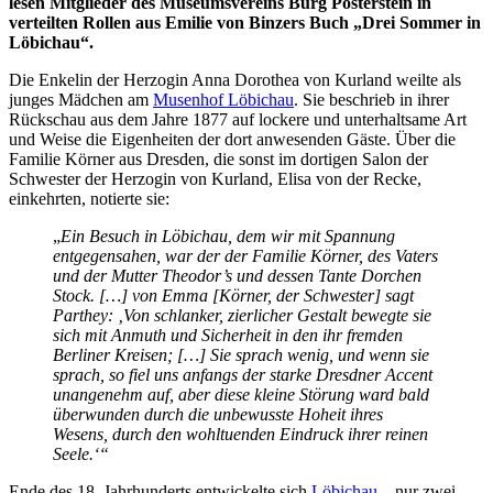
lesen Mitglieder des Museumsvereins Burg Posterstein in
verteilten Rollen aus Emilie von Binzers Buch „Drei Sommer in
Löbichau“.
Die Enkelin der Herzogin Anna Dorothea von Kurland weilte als
junges Mädchen am
Musenhof Löbichau
. Sie beschrieb in ihrer
Rückschau aus dem Jahre 1877 auf lockere und unterhaltsame Art
und Weise die Eigenheiten der dort anwesenden Gäste. Über die
Familie Körner aus Dresden, die sonst im dortigen Salon der
Schwester der Herzogin von Kurland, Elisa von der Recke,
einkehrten, notierte sie:
„
Ein Besuch in Löbichau, dem wir mit Spannung
entgegensahen, war der der Familie Körner, des Vaters
und der Mutter Theodor’s und dessen Tante Dorchen
Stock. […] von Emma [Körner, der Schwester] sagt
Parthey: ‚Von schlanker, zierlicher Gestalt bewegte sie
sich mit Anmuth und Sicherheit in den ihr fremden
Berliner Kreisen; […] Sie sprach wenig, und wenn sie
sprach, so fiel uns anfangs der starke Dresdner Accent
unangenehm auf, aber diese kleine Störung ward bald
überwunden durch die unbewusste Hoheit ihres
Wesens, durch den wohltuenden Eindruck ihrer reinen
Seele.‘“
Ende des 18. Jahrhunderts entwickelte sich
Löbichau
– nur zwei