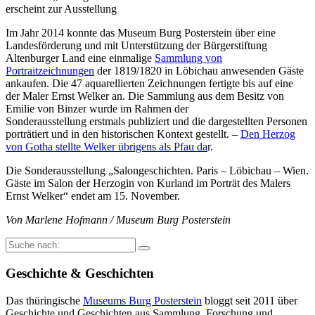
erscheint zur Ausstellung
Im Jahr 2014 konnte das Museum Burg Posterstein über eine
Landesförderung und mit Unterstützung der Bürgerstiftung
Altenburger Land eine einmalige
Sammlung von
Portraitzeichnungen
der 1819/1820 in Löbichau anwesenden Gäste
ankaufen. Die 47 aquarellierten Zeichnungen fertigte bis auf eine
der Maler Ernst Welker an. Die Sammlung aus dem Besitz von
Emilie von Binzer wurde im Rahmen der
Sonderausstellung erstmals publiziert und die dargestellten Personen
porträtiert und in den historischen Kontext gestellt. –
Den Herzog
von Gotha stellte Welker übrigens als Pfau da
r.
Die Sonderausstellung „Salongeschichten. Paris – Löbichau – Wien.
Gäste im Salon der Herzogin von Kurland im Porträt des Malers
Ernst Welker“ endet am 15. November.
Von Marlene Hofmann / Museum Burg Posterstein
Suche
nach:
Geschichte & Geschichten
Das thüringische
Museums Burg Posterstein
bloggt seit 2011 über
Geschichte und Geschichten aus Sammlung, Forschung und