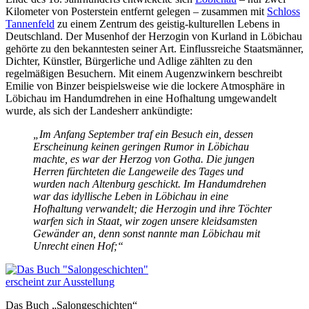
Kilometer von Posterstein entfernt gelegen – zusammen mit
Schloss
Tannenfeld
zu einem Zentrum des geistig-kulturellen Lebens in
Deutschland. Der Musenhof der Herzogin von Kurland in Löbichau
gehörte zu den bekanntesten seiner Art. Einflussreiche Staatsmänner,
Dichter, Künstler, Bürgerliche und Adlige zählten zu den
regelmäßigen Besuchern. Mit einem Augenzwinkern beschreibt
Emilie von Binzer beispielsweise wie die lockere Atmosphäre in
Löbichau im Handumdrehen in eine Hofhaltung umgewandelt
wurde, als sich der Landesherr ankündigte:
„Im Anfang September traf ein Besuch ein, dessen
Erscheinung keinen geringen Rumor in Löbichau
machte, es war der Herzog von Gotha. Die jungen
Herren fürchteten die Langeweile des Tages und
wurden nach Altenburg geschickt. Im Handumdrehen
war das idyllische Leben in Löbichau in eine
Hofhaltung verwandelt; die Herzogin und ihre Töchter
warfen sich in Staat, wir zogen unsere kleidsamsten
Gewänder an, denn sonst nannte man Löbichau mit
Unrecht einen Hof;“
Das Buch „Salongeschichten“