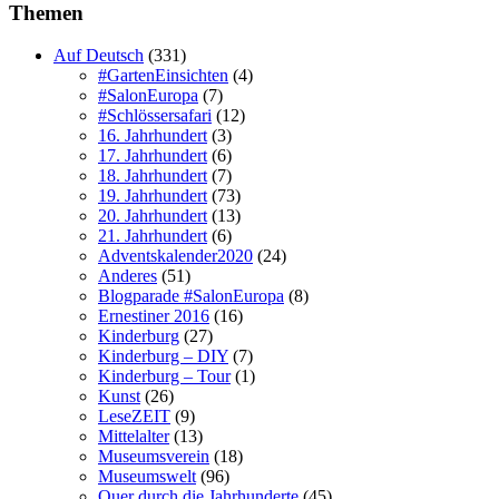
Themen
Auf Deutsch
(331)
#GartenEinsichten
(4)
#SalonEuropa
(7)
#Schlössersafari
(12)
16. Jahrhundert
(3)
17. Jahrhundert
(6)
18. Jahrhundert
(7)
19. Jahrhundert
(73)
20. Jahrhundert
(13)
21. Jahrhundert
(6)
Adventskalender2020
(24)
Anderes
(51)
Blogparade #SalonEuropa
(8)
Ernestiner 2016
(16)
Kinderburg
(27)
Kinderburg – DIY
(7)
Kinderburg – Tour
(1)
Kunst
(26)
LeseZEIT
(9)
Mittelalter
(13)
Museumsverein
(18)
Museumswelt
(96)
Quer durch die Jahrhunderte
(45)