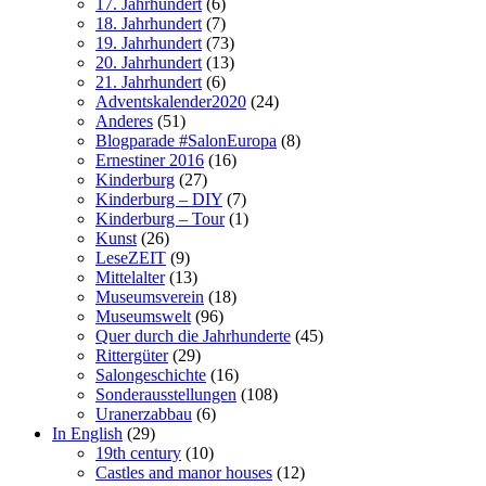
17. Jahrhundert
(6)
18. Jahrhundert
(7)
19. Jahrhundert
(73)
20. Jahrhundert
(13)
21. Jahrhundert
(6)
Adventskalender2020
(24)
Anderes
(51)
Blogparade #SalonEuropa
(8)
Ernestiner 2016
(16)
Kinderburg
(27)
Kinderburg – DIY
(7)
Kinderburg – Tour
(1)
Kunst
(26)
LeseZEIT
(9)
Mittelalter
(13)
Museumsverein
(18)
Museumswelt
(96)
Quer durch die Jahrhunderte
(45)
Rittergüter
(29)
Salongeschichte
(16)
Sonderausstellungen
(108)
Uranerzabbau
(6)
In English
(29)
19th century
(10)
Castles and manor houses
(12)