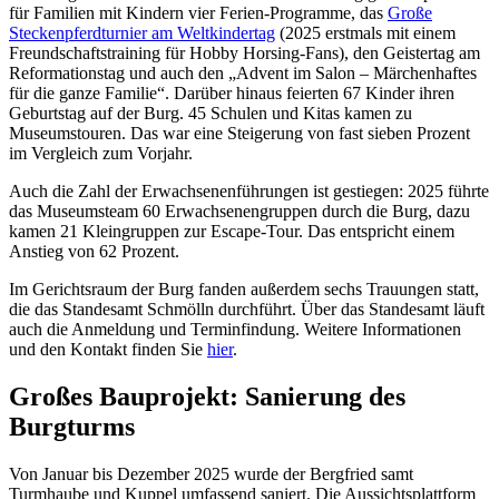
für Familien mit Kindern vier Ferien-Programme, das
Große
Steckenpferdturnier am Weltkindertag
(2025 erstmals mit einem
Freundschaftstraining für Hobby Horsing-Fans), den Geistertag am
Reformationstag und auch den „Advent im Salon – Märchenhaftes
für die ganze Familie“. Darüber hinaus feierten 67 Kinder ihren
Geburtstag auf der Burg. 45 Schulen und Kitas kamen zu
Museumstouren. Das war eine Steigerung von fast sieben Prozent
im Vergleich zum Vorjahr.
Auch die Zahl der Erwachsenenführungen ist gestiegen: 2025 führte
das Museumsteam 60 Erwachsenengruppen durch die Burg, dazu
kamen 21 Kleingruppen zur Escape-Tour. Das entspricht einem
Anstieg von 62 Prozent.
Im Gerichtsraum der Burg fanden außerdem sechs Trauungen statt,
die das Standesamt Schmölln durchführt. Über das Standesamt läuft
auch die Anmeldung und Terminfindung. Weitere Informationen
und den Kontakt finden Sie
hier
.
Großes Bauprojekt: Sanierung des
Burgturms
Von Januar bis Dezember 2025 wurde der Bergfried samt
Turmhaube und Kuppel umfassend saniert. Die Aussichtsplattform