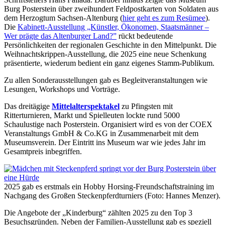
Burg Posterstein über zweihundert Feldpostkarten von Soldaten aus
dem Herzogtum Sachsen-Altenburg (
hier geht es zum Resümee
).
Die
Kabinett-Ausstellung „Künstler, Ökonomen, Staatsmänner –
Wer prägte das Altenburger Land?”
rückt bedeutende
Persönlichkeiten der regionalen Geschichte in den Mittelpunkt. Die
Weihnachtskrippen-Ausstellung, die 2025 eine neue Schenkung
präsentierte, wiederum bedient ein ganz eigenes Stamm-Publikum.
Zu allen Sonderausstellungen gab es Begleitveranstaltungen wie
Lesungen, Workshops und Vorträge.
Das dreitägige
Mittelalterspektakel
zu Pfingsten mit
Ritterturnieren, Markt und Spielleuten lockte rund 5000
Schaulustige nach Posterstein. Organisiert wird es von der COEX
Veranstaltungs GmbH & Co.KG in Zusammenarbeit mit dem
Museumsverein. Der Eintritt ins Museum war wie jedes Jahr im
Gesamtpreis inbegriffen.
2025 gab es erstmals ein Hobby Horsing-Freundschaftstraining im
Nachgang des Großen Steckenpferdturniers (Foto: Hannes Menzer).
Die Angebote der „Kinderburg“ zählten 2025 zu den Top 3
Besuchsgründen. Neben der Familien-Ausstellung gab es speziell