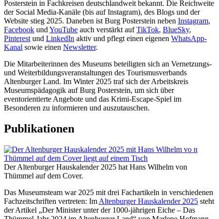
Posterstein in Fachkreisen deutschlandweit bekannt. Die Reichweite
der Social Media-Kanäle (bis auf Instagram), des Blogs und der
Website stieg 2025. Daneben ist Burg Posterstein neben
Instagram
,
Facebook
und
YouTube
auch verstärkt auf
TikTok
,
BlueSky
,
Pinterest
und
LinkedIn
aktiv und pflegt einen eigenen
WhatsApp-
Kanal
sowie einen
Newsletter
.
Die Mitarbeiterinnen des Museums beteiligten sich an Vernetzungs-
und Weiterbildungsveranstaltungen des Tourismusverbands
Altenburger Land. Im Winter 2025 traf sich der Arbeitskreis
Museumspädagogik auf Burg Posterstein, um sich über
eventorientierte Angebote und das Krimi-Escape-Spiel im
Besonderen zu informieren und auszutauschen.
Publikationen
Der Altenburger Hauskalender 2025 hat Hans Wilhelm von
Thümmel auf dem Cover.
Das Museumsteam war 2025 mit drei Fachartikeln in verschiedenen
Fachzeitschriften vertreten: Im
Altenburger Hauskalender 2025
steht
der Artikel „Der Minister unter der 1000-jährigen Eiche – Das
Thümmel-Jahr 2024 im Altenburger Land“ von Marlene Hofmann.