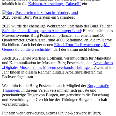
inhaltlich in die
Kabinett-Ausstellung „Taktvoll“
ein.
2025 bekam Burg Posterstein ein Safranbeet.
2025 wurde der ehemalige Wehrgraben unterhalb der Burg Teil der
Safranleuchten-Kampagne im Altenburger Land
: Ehrenamtliche des
Museumsvereins Burg Posterstein pflanzten auf einem rund 50
Quadratmeter großen Areal rund 4000 Safranknollen, die im Herbst
lila blühen. Auch bei der neuen
Rätsel-Tour für Erwachsene, „Mit
Genuss durch die Geschichte“
, darf der Safran nicht fehlen.
Auch 2025 leitete Marlene Hofmann, verantwortlich für Marketing
und Kommunikation im Museum Burg Posterstein, den
Arbeitskreis
„Digitales Museum“ des Museumsverbands Thüringen
. Zweimal im
Jahr finden in diesem Rahmen digitale Arbeitskreistreffen mit
Fachvorträgen statt.
Weiterhin ist die Burg Posterstein auch Mitglied der
Burgenstraße
Thüringen
. In diesem Verein versammeln sich private und
gemeinnützige Träger von Burgen, um gemeinsam die Forschung
und Vermittlung der Geschichte der Thüringer Burgenlandschaft
voranzubringen.
Für sein weit verzweigtes, aktives Online-Netzwerk ist Burg