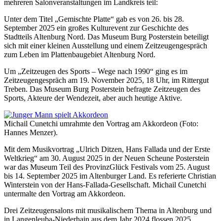
mehreren Salonveranstaltungen im Landkreis teil:
Unter dem Titel „Gemischte Platte“ gab es von 26. bis 28.
September 2025 ein großes Kulturevent zur Geschichte des
Stadtteils Altenburg Nord. Das Museum Burg Posterstein beteiligt
sich mit einer kleinen Ausstellung und einem Zeitzeugengespräch
zum Leben im Plattenbaugebiet Altenburg Nord.
Um „Zeitzeugen des Sports – Wege nach 1990“ ging es im
Zeitzeugengespräch am 19. November 2025, 18 Uhr, im Rittergut
Treben. Das Museum Burg Posterstein befragte Zeitzeugen des
Sports, Akteure der Wendezeit, aber auch heutige Aktive.
Michail Cunetchi umrahmte den Vortrag am Akkordeon (Foto:
Hannes Menzer).
Mit dem Musikvortrag „Ulrich Ditzen, Hans Fallada und der Erste
Weltkrieg“ am 30. August 2025 in der Neuen Scheune Posterstein
war das Museum Teil des ProvinzGlück Festivals vom 25. August
bis 14. September 2025 im Altenburger Land. Es referierte Christian
Winterstein von der Hans-Fallada-Gesellschaft. Michail Cunetchi
untermalte den Vortrag am Akkordeon.
Drei Zeitzeugensalons mit musikalischem Thema in Altenburg und
in Langenleuba-Niederhain aus dem Jahr 2024 flossen 2025