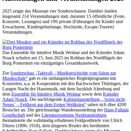
2025 zeigte das Museum vier Sonderschauen. Darüber fanden
insgesamt 214 Veranstaltungen statt, darunter 15 öffentliche (Feste,
Konzerte, Lesungen) und 199 private (Führungen für Kinder und
Erwachsene, Kindergeburtstage, Hochzeite, Escape-Touren)
Veranstaltungen.
Das Ensemble für intuitive Musik Weimar und der Künstler Adam
Noack schufen am 15. Juni 2025 im Rohbau des Nordflügels der
Burg Posterstein ein einzigartiges Gesamtkunstwerk.
Zur
Sonderschau „Taktvoll – Musikgeschichte vom Salon zur
Musikschule“
gab es ein umfangreiches Begleitprogramm mit
Konzerten, u.a. in Kooperation mit den Bachwochen Thüringen, der
Langen Nacht der Hausmusik, mit dem Jazzklub Altenburg und
dem
Ensemble für Intuitive Musik Weimar
sowie dem
Künstler
Adam Noack
. Die nachfolgende
Kabinettausstellung „‚Sonst nicht
Neues‘ – Feldpost aus dem Ersten Weltkrieg“
sahen sich über 4200
Besucher an. Die gleichnamige Wanderausstellung der
Hans-Fallada
Gesellschaft
und des
Literaturzentrums Neubrandenburg
thematisierte die vollständig erhaltenen Feldpostbriefe von Ulrich
Ditzen (1896–1918), dem jüngeren Bruder des berühmten
Schriftstellers Hans Fallada. Darüber hinaus zeigte das Museum