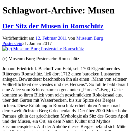
Schlagwort-Archive:
Musen
Der Sitz der Musen in Romschütz
Veröffentlicht am
12. Februar 2011
von
Museum Burg
Posterstein
21. Januar 2017
(c) Museum Burg Posterstein: Romschütz
Johann Friedrich I. Bachoff von Echt, seit 1700 Eigentümer des
Ritterguts Romschütz, ließ dort 1712 einen barocken Lustgarten
anlegen. Bewunderer beschreiben ihn als einen „Mann von seltener
Volltrefflichkeit des Geistes und des Herzens“. So führte bald darauf
eine Allee vom Schloss zum so genannten „Parnass“-Berg. Gäste
konnten so ihren Blick vom reich geschmückten Rokokosaal aus,
über den Garten mit Wasserbecken, bis zur Spitze des Berges
richten. Diese Erhöhung in Romschütz erhielt ihren Namen nach
dem zweithöchsten Berg Griechenlands. Der über 2000 Meter hohe
Parnass gilt in der griechischen Mythologie als Sitz des Gottes Apoll
und der Musen, ein Ort, an dem Natur, Kultur und Mythos
zusammenspielen. Auf der Anhöhe dieses Berges befand sich Mitte