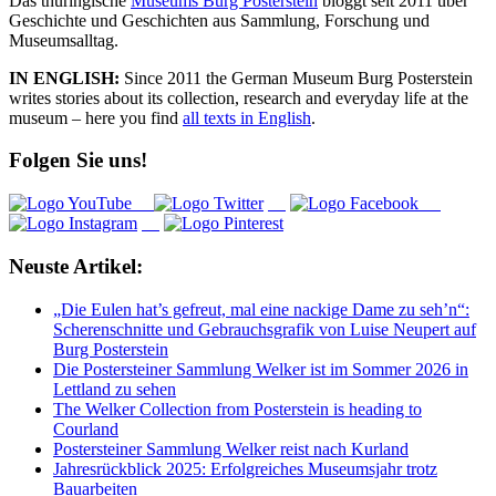
Das thüringische
Museums Burg Posterstein
bloggt seit 2011 über
Geschichte und Geschichten aus Sammlung, Forschung und
Museumsalltag.
IN ENGLISH:
Since 2011 the German Museum Burg Posterstein
writes stories about its collection, research and everyday life at the
museum – here you find
all texts in English
.
Folgen Sie uns!
Neuste Artikel:
„Die Eulen hat’s gefreut, mal eine nackige Dame zu seh’n“:
Scherenschnitte und Gebrauchsgrafik von Luise Neupert auf
Burg Posterstein
Die Postersteiner Sammlung Welker ist im Sommer 2026 in
Lettland zu sehen
The Welker Collection from Posterstein is heading to
Courland
Postersteiner Sammlung Welker reist nach Kurland
Jahresrückblick 2025: Erfolgreiches Museumsjahr trotz
Bauarbeiten