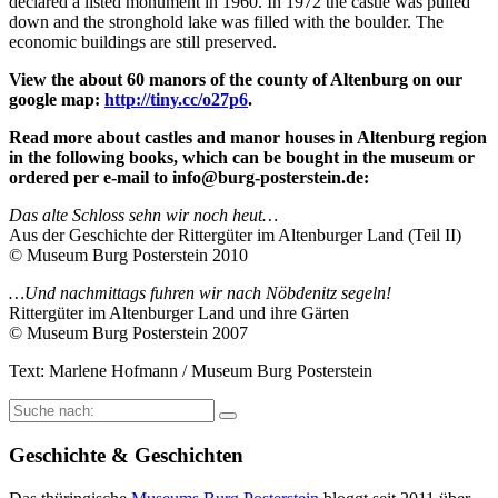
declared a listed monument in 1960. In 1972 the castle was pulled
down and the stronghold lake was filled with the boulder. The
economic buildings are still preserved.
View the about 60 manors of the county of Altenburg on our
google map:
http://tiny.cc/o27p6
.
Read more about castles and manor houses in Altenburg region
in the following books, which can be bought in the museum or
ordered per e-mail to info@burg-posterstein.de:
Das alte Schloss sehn wir noch heut…
Aus der Geschichte der Rittergüter im Altenburger Land (Teil II)
© Museum Burg Posterstein 2010
…Und nachmittags fuhren wir nach Nöbdenitz segeln!
Rittergüter im Altenburger Land und ihre Gärten
© Museum Burg Posterstein 2007
Text: Marlene Hofmann / Museum Burg Posterstein
Suche
nach:
Geschichte & Geschichten