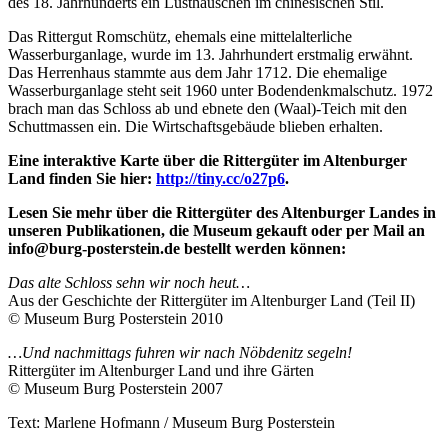
des 18. Jahrhunderts ein Lusthäuschen im chinesischen Stil.
Das Rittergut Romschütz, ehemals eine mittelalterliche
Wasserburganlage, wurde im 13. Jahrhundert erstmalig erwähnt.
Das Herrenhaus stammte aus dem Jahr 1712. Die ehemalige
Wasserburganlage steht seit 1960 unter Bodendenkmalschutz. 1972
brach man das Schloss ab und ebnete den (Waal)-Teich mit den
Schuttmassen ein. Die Wirtschaftsgebäude blieben erhalten.
Eine interaktive Karte über die Rittergüter im Altenburger
Land finden Sie hier:
http://tiny.cc/o27p6
.
Lesen Sie mehr über die Rittergüter des Altenburger Landes in
unseren Publikationen, die Museum gekauft oder per Mail an
info@burg-posterstein.de bestellt werden können:
Das alte Schloss sehn wir noch heut…
Aus der Geschichte der Rittergüter im Altenburger Land (Teil II)
© Museum Burg Posterstein 2010
…Und nachmittags fuhren wir nach Nöbdenitz segeln!
Rittergüter im Altenburger Land und ihre Gärten
© Museum Burg Posterstein 2007
Text: Marlene Hofmann / Museum Burg Posterstein