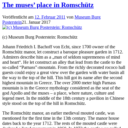
The muses’ place in Romschütz
Veröffentlicht am
12. Februar 2011
von
Museum Burg
Posterstein
21. Januar 2017
(c) Museum Burg Posterstein: Romschütz
Johann Friedrich I. Bachoff von Echt, since 1700 owner of the
Romschütz manor, let construct a baroque pleasure garden in 1712.
Admirers describe him as a „man of seldom supremeness of mind
and heart“. He let construct an alley that lead from the castle to the
so-called “Parnass”-mountain. From the richly decorated rococo hall
guests could enjoy a great view over the garden with water basin all
the way to the top of the hill. This hill got its name after the second
highest mountain in Greece. The over 2000 meter high Parnass
mountain is in the Greece mythology considered as the seat of the
god Apollo and the muses – a place, where nature, culture and
legend meet. In the middle of the 18th century a pavilion in Chinese
style stood on the top of the hill in Romschütz.
The Romschütz manor, an earlier medieval mouted castle, was
mentioned for the first time in the 13th century. The manor house
dates back to the year 1712. The rests of the mouted castle were