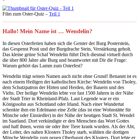
Film zum Oster-Quiz –
Teil 1
Hallo! Mein Name ist … Wendelin?
In diesen Osterferien haben sich die Geister der Burg Posterstein,
das Gespenst Posti und der Burgdrache Stein, Verstärkung geholt.
Das kleine grüne Schaf Wendelin führt Dich diesmal virtuell durch
die über 800 Jahre alte Burg und beantwortet mit Dir die Frage:
Warum gehört das Lamm zum Osterfest?
Wendelin trägt seinen Namen auch nicht ohne Grund! Benannt ist es
nach einem Heiligen der katholischen Kirche: Wendelin von Tholey,
dem Schutzpatron der Hirten und Herden, der Bauern und des
Viehs. Der heilige Wendelin lebte vor fast 1500 Jahren in der Nähe
der Stadt Trier in Rheinland-Pfalz. Laut Legende war er ein
Königssohn aus Schottland oder Irland. Nach einer Wundertat
schenkte ihm ein Edelmann eine Zelle (das ist eine Wohnstätte für
Mönche oder Einsiedler) in der Nähe der heutigen Stadt St. Wendel
im Saarland. Dort verkündigte er den Menschen das Wort Gottes
und half ihnen, wenn sie oder ihre Tiere krank wurden. Als der Abt,
der Leiter, des nahen Klosters Tholey starb, wählten die dortigen
Mönche Wendelin zum neuen Oberhaupt des Klosters. Dort lebte er