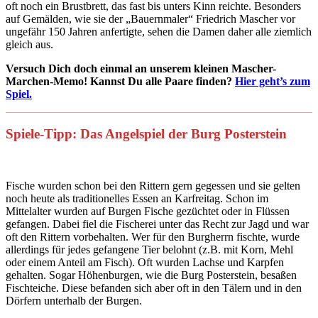
oft noch ein Brustbrett, das fast bis unters Kinn reichte. Besonders
auf Gemälden, wie sie der „Bauernmaler“ Friedrich Mascher vor
ungefähr 150 Jahren anfertigte, sehen die Damen daher alle ziemlich
gleich aus.
Versuch Dich doch einmal an unserem kleinen Mascher-
Marchen-Memo! Kannst Du alle Paare finden?
Hier geht’s zum
Spiel.
Spiele-Tipp: Das Angelspiel der Burg Posterstein
Fische wurden schon bei den Rittern gern gegessen und sie gelten
noch heute als traditionelles Essen an Karfreitag. Schon im
Mittelalter wurden auf Burgen Fische gezüchtet oder in Flüssen
gefangen. Dabei fiel die Fischerei unter das Recht zur Jagd und war
oft den Rittern vorbehalten. Wer für den Burgherrn fischte, wurde
allerdings für jedes gefangene Tier belohnt (z.B. mit Korn, Mehl
oder einem Anteil am Fisch). Oft wurden Lachse und Karpfen
gehalten. Sogar Höhenburgen, wie die Burg Posterstein, besaßen
Fischteiche. Diese befanden sich aber oft in den Tälern und in den
Dörfern unterhalb der Burgen.