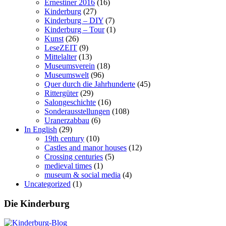
Ernestiner 2016
(16)
Kinderburg
(27)
Kinderburg – DIY
(7)
Kinderburg – Tour
(1)
Kunst
(26)
LeseZEIT
(9)
Mittelalter
(13)
Museumsverein
(18)
Museumswelt
(96)
Quer durch die Jahrhunderte
(45)
Rittergüter
(29)
Salongeschichte
(16)
Sonderausstellungen
(108)
Uranerzabbau
(6)
In English
(29)
19th century
(10)
Castles and manor houses
(12)
Crossing centuries
(5)
medieval times
(1)
museum & social media
(4)
Uncategorized
(1)
Die Kinderburg