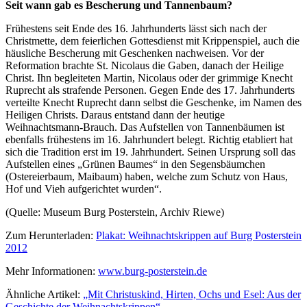
Seit wann gab es Bescherung und Tannenbaum?
Frühestens seit Ende des 16. Jahrhunderts lässt sich nach der
Christmette, dem feierlichen Gottesdienst mit Krippenspiel, auch die
häusliche Bescherung mit Geschenken nachweisen. Vor der
Reformation brachte St. Nicolaus die Gaben, danach der Heilige
Christ. Ihn begleiteten Martin, Nicolaus oder der grimmige Knecht
Ruprecht als strafende Personen. Gegen Ende des 17. Jahrhunderts
verteilte Knecht Ruprecht dann selbst die Geschenke, im Namen des
Heiligen Christs. Daraus entstand dann der heutige
Weihnachtsmann-Brauch. Das Aufstellen von Tannenbäumen ist
ebenfalls frühestens im 16. Jahrhundert belegt. Richtig etabliert hat
sich die Tradition erst im 19. Jahrhundert. Seinen Ursprung soll das
Aufstellen eines „Grünen Baumes“ in den Segensbäumchen
(Ostereierbaum, Maibaum) haben, welche zum Schutz von Haus,
Hof und Vieh aufgerichtet wurden“.
(Quelle: Museum Burg Posterstein, Archiv Riewe)
Zum Herunterladen:
Plakat: Weihnachtskrippen auf Burg Posterstein
2012
Mehr Informationen:
www.burg-posterstein.de
Ähnliche Artikel:
„Mit Christuskind, Hirten, Ochs und Esel: Aus der
Geschichte der Weihnachtskrippen“