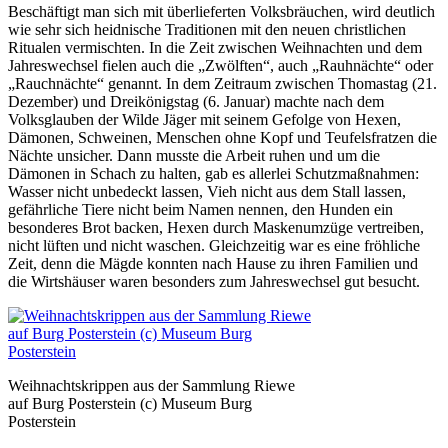
Beschäftigt man sich mit überlieferten Volksbräuchen, wird deutlich
wie sehr sich heidnische Traditionen mit den neuen christlichen
Ritualen vermischten. In die Zeit zwischen Weihnachten und dem
Jahreswechsel fielen auch die „Zwölften“, auch „Rauhnächte“ oder
„Rauchnächte“ genannt. In dem Zeitraum zwischen Thomastag (21.
Dezember) und Dreikönigstag (6. Januar) machte nach dem
Volksglauben der Wilde Jäger mit seinem Gefolge von Hexen,
Dämonen, Schweinen, Menschen ohne Kopf und Teufelsfratzen die
Nächte unsicher. Dann musste die Arbeit ruhen und um die
Dämonen in Schach zu halten, gab es allerlei Schutzmaßnahmen:
Wasser nicht unbedeckt lassen, Vieh nicht aus dem Stall lassen,
gefährliche Tiere nicht beim Namen nennen, den Hunden ein
besonderes Brot backen, Hexen durch Maskenumzüge vertreiben,
nicht lüften und nicht waschen. Gleichzeitig war es eine fröhliche
Zeit, denn die Mägde konnten nach Hause zu ihren Familien und
die Wirtshäuser waren besonders zum Jahreswechsel gut besucht.
Weihnachtskrippen aus der Sammlung Riewe
auf Burg Posterstein (c) Museum Burg
Posterstein