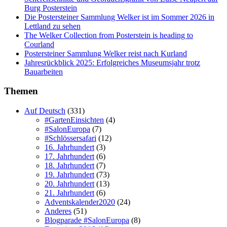
Burg Posterstein
Die Postersteiner Sammlung Welker ist im Sommer 2026 in
Lettland zu sehen
The Welker Collection from Posterstein is heading to
Courland
Postersteiner Sammlung Welker reist nach Kurland
Jahresrückblick 2025: Erfolgreiches Museumsjahr trotz
Bauarbeiten
Themen
Auf Deutsch
(331)
#GartenEinsichten
(4)
#SalonEuropa
(7)
#Schlössersafari
(12)
16. Jahrhundert
(3)
17. Jahrhundert
(6)
18. Jahrhundert
(7)
19. Jahrhundert
(73)
20. Jahrhundert
(13)
21. Jahrhundert
(6)
Adventskalender2020
(24)
Anderes
(51)
Blogparade #SalonEuropa
(8)