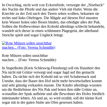
In Owschlag, nicht weit von Eckernförde, versorgte der „Nisebuck“
des Nachts die Pferde und das andere Vieh mit Hafer. Wenn die
Knechte zu der Zeit nach den Tieren sehen wollten, bekamen sie
rechts und links Ohrfeigen. Die Mägde auf diesem Hof mussten
kein Wasser holen oder Besen binden, das erledigte alles der Puk.
Sollten die Hofbewohner den Kobold allerdings schlecht behandeln,
wandelt sich dieser in einen schlimmen Plagegeist, der allerhand
Streiche spielt und sogar Unglück bringt.
Rote Mützen sollen unsichtbar
machen… (Foto: Verena Schmidtle)
In Stapelholm (Kreis Schleswig-Flensburg) soll ein Hausherr den
Nis nicht mit Grütze versorgt und sogar Jagd auf ihn gemacht
haben. Da rächte sich der Kobold mit so viel Schabernack und
Unruhe, dass der Bauer den Hof nicht mehr bewirtschaften konnte
und sehr günstig verkaufen musste. Die Käufer allerdings wussten
um die Bedürfnisse des Nis Puk und boten ihm süße Grütze an,
woraufhin der Spuk aufhörte und alle Bewohner des Hofes friedlich
miteinander lebten. Ab und an, so wird erzählt, soll der kleine Kerl
sogar mit in der guten Stube am Ofen gesessen haben.