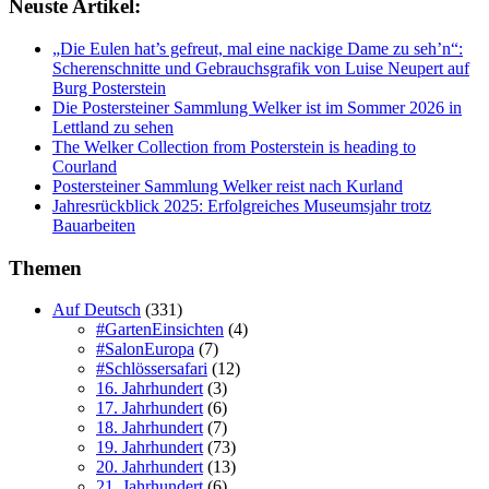
Neuste Artikel:
„Die Eulen hat’s gefreut, mal eine nackige Dame zu seh’n“:
Scherenschnitte und Gebrauchsgrafik von Luise Neupert auf
Burg Posterstein
Die Postersteiner Sammlung Welker ist im Sommer 2026 in
Lettland zu sehen
The Welker Collection from Posterstein is heading to
Courland
Postersteiner Sammlung Welker reist nach Kurland
Jahresrückblick 2025: Erfolgreiches Museumsjahr trotz
Bauarbeiten
Themen
Auf Deutsch
(331)
#GartenEinsichten
(4)
#SalonEuropa
(7)
#Schlössersafari
(12)
16. Jahrhundert
(3)
17. Jahrhundert
(6)
18. Jahrhundert
(7)
19. Jahrhundert
(73)
20. Jahrhundert
(13)
21. Jahrhundert
(6)