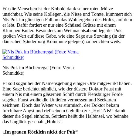
Für die Menschen ist der Kobold dank seiner roten Mütze
unsichtbar. Wie seine Kollegen, die Nisse und Tomte, kümmert sich
Nis Puk im günstigen Fall um das Wohlergehen des Hofes, auf dem
er lebt. Dafür fordert er nur eine Schüssel Grütze mit einem
Klumpen Butter. Besonders am Weihnachtsabend legt der Puk
großen Wert auf diese Gabe, wie eine Sage aus Stevning (in der
dänischen Sønderborg Kommune gelegen) zu berichten weiß.
Nis Puk im Bücherregal (Foto: Verna
Schmidtke)
Er soll sogar bei der Namensgebung einiger Orte mitgewirkt haben.
Eine Sage berichtet nämlich, wie der düstere Doktor Faust mit
einem Nis mit einem gläsernen Schiff durch Flensburger Förde
segelte. Faust wollte die Untiefen vermessen und Seekarten
zeichnen. Doch das Wetter war stürmisch, der Doktor bekam
furchtbare Angst und rief seinem Gehilfen zu: „Hol‘ Nis!“ damit
dieser die Segel einholte. Seitdem heißt die Halbinsel, wo beinahe
das Unglück geschah „Holnis“.
„Im grauen Röcklein nickt der Puk“