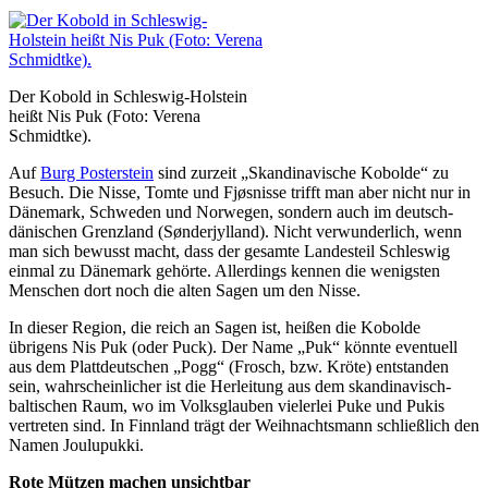
Der Kobold in Schleswig-Holstein
heißt Nis Puk (Foto: Verena
Schmidtke).
Auf
Burg Posterstein
sind zurzeit „Skandinavische Kobolde“ zu
Besuch. Die Nisse, Tomte und Fjøsnisse trifft man aber nicht nur in
Dänemark, Schweden und Norwegen, sondern auch im deutsch-
dänischen Grenzland (Sønderjylland). Nicht verwunderlich, wenn
man sich bewusst macht, dass der gesamte Landesteil Schleswig
einmal zu Dänemark gehörte. Allerdings kennen die wenigsten
Menschen dort noch die alten Sagen um den Nisse.
In dieser Region, die reich an Sagen ist, heißen die Kobolde
übrigens Nis Puk (oder Puck). Der Name „Puk“ könnte eventuell
aus dem Plattdeutschen „Pogg“ (Frosch, bzw. Kröte) entstanden
sein, wahrscheinlicher ist die Herleitung aus dem skandinavisch-
baltischen Raum, wo im Volksglauben vielerlei Puke und Pukis
vertreten sind. In Finnland trägt der Weihnachtsmann schließlich den
Namen Joulupukki.
Rote Mützen machen unsichtbar