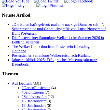
Neuste Artikel:
„Die Eulen hat’s gefreut, mal eine nackige Dame zu seh’n“:
Scherenschnitte und Gebrauchsgrafik von Luise Neupert auf
Burg Posterstein
Die Postersteiner Sammlung Welker ist im Sommer 2026 in
Lettland zu sehen
The Welker Collection from Posterstein is heading to
Courland
Postersteiner Sammlung Welker reist nach Kurland
Jahresrückblick 2025: Erfolgreiches Museumsjahr trotz
Bauarbeiten
Themen
Auf Deutsch
(331)
#GartenEinsichten
(4)
#SalonEuropa
(7)
#Schlössersafari
(12)
16. Jahrhundert
(3)
17. Jahrhundert
(6)
18. Jahrhundert
(7)