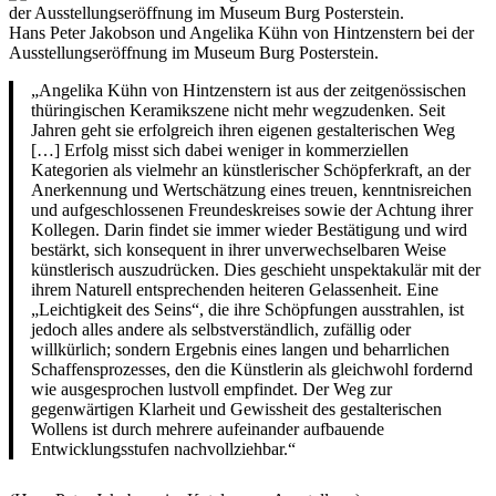
Hans Peter Jakobson und Angelika Kühn von Hintzenstern bei der
Ausstellungseröffnung im Museum Burg Posterstein.
„Angelika Kühn von Hintzenstern ist aus der zeitgenössischen
thüringischen Keramikszene nicht mehr wegzudenken. Seit
Jahren geht sie erfolgreich ihren eigenen gestalterischen Weg
[…] Erfolg misst sich dabei weniger in kommerziellen
Kategorien als vielmehr an künstlerischer Schöpferkraft, an der
Anerkennung und Wertschätzung eines treuen, kenntnisreichen
und aufgeschlossenen Freundeskreises sowie der Achtung ihrer
Kollegen. Darin findet sie immer wieder Bestätigung und wird
bestärkt, sich konsequent in ihrer unverwechselbaren Weise
künstlerisch auszudrücken. Dies geschieht unspektakulär mit der
ihrem Naturell entsprechenden heiteren Gelassenheit. Eine
„Leichtigkeit des Seins“, die ihre Schöpfungen ausstrahlen, ist
jedoch alles andere als selbstverständlich, zufällig oder
willkürlich; sondern Ergebnis eines langen und beharrlichen
Schaffensprozesses, den die Künstlerin als gleichwohl fordernd
wie ausgesprochen lustvoll empfindet. Der Weg zur
gegenwärtigen Klarheit und Gewissheit des gestalterischen
Wollens ist durch mehrere aufeinander aufbauende
Entwicklungsstufen nachvollziehbar.“