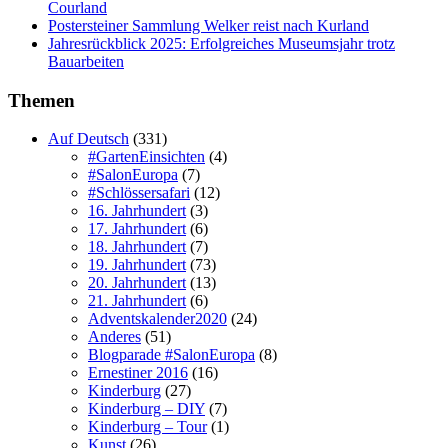
Courland
Postersteiner Sammlung Welker reist nach Kurland
Jahresrückblick 2025: Erfolgreiches Museumsjahr trotz
Bauarbeiten
Themen
Auf Deutsch
(331)
#GartenEinsichten
(4)
#SalonEuropa
(7)
#Schlössersafari
(12)
16. Jahrhundert
(3)
17. Jahrhundert
(6)
18. Jahrhundert
(7)
19. Jahrhundert
(73)
20. Jahrhundert
(13)
21. Jahrhundert
(6)
Adventskalender2020
(24)
Anderes
(51)
Blogparade #SalonEuropa
(8)
Ernestiner 2016
(16)
Kinderburg
(27)
Kinderburg – DIY
(7)
Kinderburg – Tour
(1)
Kunst
(26)