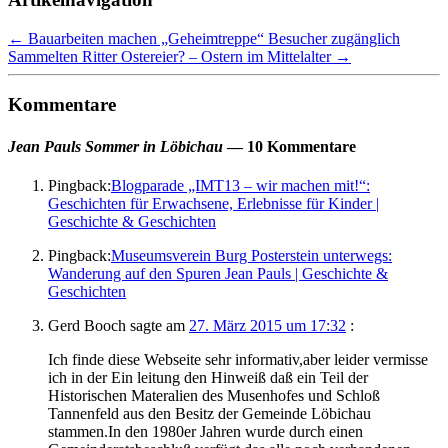
←
Bauarbeiten machen „Geheimtreppe“ Besucher zugänglich
Sammelten Ritter Ostereier? – Ostern im Mittelalter
→
Kommentare
Jean Pauls Sommer in Löbichau
— 10 Kommentare
Pingback:
Blogparade „IMT13 – wir machen mit!“:
Geschichten für Erwachsene, Erlebnisse für Kinder |
Geschichte & Geschichten
Pingback:
Museumsverein Burg Posterstein unterwegs:
Wanderung auf den Spuren Jean Pauls | Geschichte &
Geschichten
Gerd Booch
sagte am
27. März 2015 um 17:32
:
Ich finde diese Webseite sehr informativ,aber leider vermisse
ich in der Ein leitung den Hinweiß daß ein Teil der
Historischen Materalien des Musenhofes und Schloß
Tannenfeld aus den Besitz der Gemeinde Löbichau
stammen.In den 1980er Jahren wurde durch einen