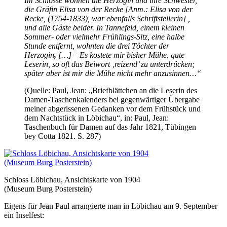
Im Schlosse wohnen die Herzogin und ihre Schwester,
die Gräfin Elisa von der Recke [Anm.: Elisa von der
Recke, (1754-1833), war ebenfalls Schriftstellerin] ,
und alle Gäste beider. In Tannefeld, einem kleinen
Sommer- oder vielmehr Frühlings-Sitz, eine halbe
Stunde entfernt, wohnten die drei Töchter der
Herzogin
,
[…] – Es kostete mir bisher Mühe, gute
Leserin, so oft das Beiwort ‚reizend’ zu unterdrücken;
später aber ist mir die Mühe nicht mehr anzusinnen…“
(Quelle: Paul, Jean: „Briefblättchen an die Leserin des
Damen-Taschenkalenders bei gegenwärtiger Übergabe
meiner abgerissenen Gedanken vor dem Frühstück und
dem Nachtstück in Löbichau“, in: Paul, Jean:
Taschenbuch für Damen auf das Jahr 1821, Tübingen
bey Cotta 1821. S. 287)
Schloss Löbichau, Ansichtskarte von 1904
(Museum Burg Posterstein)
Eigens für Jean Paul arrangierte man in Löbichau am 9. September
ein Inselfest: