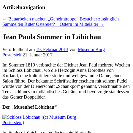
Artikelnavigation
←
Bauarbeiten machen „Geheimtreppe“ Besucher zugänglich
Sammelten Ritter Ostereier? – Ostern im Mittelalter
→
Jean Pauls Sommer in Löbichau
Veröffentlicht am
19. Februar 2013
von
Museum Burg
Posterstein
21. Januar 2017
Im Sommer 1819 verbrachte der Dichter Jean Paul mehrere Wochen
im Schloss Löbichau, wo die Herzogin Anna Dorothea von
Kurland, eine kulturinteressierte und weltgewandte Dame, einen
Salon führte. Der bekannte Schriftsteller erschien mit seinem Pudel,
wurde von der Dienerschaft „Schankpol“ genannt, verschmähte den
Tee als dünnes fremdländisches Getränk und bevorzugte stattdessen
das Geraer Doppelbier.
Der „Musenhof Löbichau“
Im Schloss Löbichau nahe Posterstein führte die