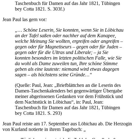
Taschenbuch für Damen auf das Jahr 1821, Tübingen
bey Cotta 1821. S. 303f.)
Jean Paul las gern vor
:
„… Schöne Leserin, Sie konnten, wenn Sie in Löbichau
an der Tafel saßen oder nachher auf dem Kanapee,
welche Meinung Sie wollten, ergreifen oder angreifen –
gegen oder für Magnetiseurs – gegen oder für Juden –
gegen oder für die Ultras und Liberale; – ja Sie
konnten besonders im letzten politischen Falle, wie Sie
da wohl als Dame zuweilen tun, Ihre schöne Stimme
geben als eine lauteste: niemand wird etwas dagegen
sagen – als höchstens seine Gründe…“
(Quelle: Paul, Jean: „Briefblättchen an die Leserin des
Damen-Taschenkalenders bei gegenwärtiger Übergabe
meiner abgerissenen Gedanken vor dem Frühstück und
dem Nachtstück in Löbichau“, in: Paul, Jean:
Taschenbuch für Damen auf das Jahr 1821, Tübingen
bey Cotta 1821. S. 293)
Jean Paul reiste am 17. September aus Löbichau ab. Die Herzogin
von Kurland notierte in ihrem Tagebuch:
„