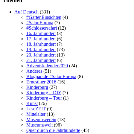
Themen
Auf Deutsch
(331)
#GartenEinsichten
(4)
#SalonEuropa
(7)
#Schlössersafari
(12)
16. Jahrhundert
(3)
17. Jahrhundert
(6)
18. Jahrhundert
(7)
19. Jahrhundert
(73)
20. Jahrhundert
(13)
21. Jahrhundert
(6)
Adventskalender2020
(24)
Anderes
(51)
Blogparade #SalonEuropa
(8)
Ernestiner 2016
(16)
Kinderburg
(27)
Kinderburg – DIY
(7)
Kinderburg – Tour
(1)
Kunst
(26)
LeseZEIT
(9)
Mittelalter
(13)
Museumsverein
(18)
Museumswelt
(96)
Quer durch die Jahrhunderte
(45)