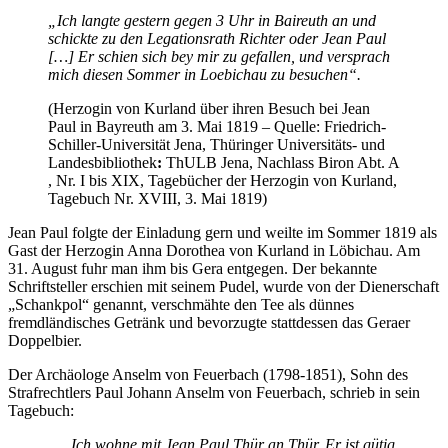
„Ich langte gestern gegen 3 Uhr in Baireuth an und
schickte zu den Legationsrath Richter oder Jean Paul
[…] Er schien sich bey mir zu gefallen, und versprach
mich diesen Sommer in Loebichau zu besuchen“.
(Herzogin von Kurland über ihren Besuch bei Jean
Paul in Bayreuth am 3. Mai 1819 – Quelle: Friedrich-
Schiller-Universität Jena, Thüringer Universitäts- und
Landesbibliothek
:
ThULB Jena, Nachlass Biron Abt. A
, Nr. I bis XIX, Tagebücher der Herzogin von Kurland,
Tagebuch Nr. XVIII, 3. Mai 1819)
Jean Paul folgte der Einladung gern und weilte im Sommer 1819 als
Gast der Herzogin Anna Dorothea von Kurland in Löbichau. Am
31. August fuhr man ihm bis Gera entgegen. Der bekannte
Schriftsteller erschien mit seinem Pudel, wurde von der Dienerschaft
„Schankpol“ genannt, verschmähte den Tee als dünnes
fremdländisches Getränk und bevorzugte stattdessen das Geraer
Doppelbier.
Der Archäologe Anselm von Feuerbach (1798-1851), Sohn des
Strafrechtlers Paul Johann Anselm von Feuerbach, schrieb in sein
Tagebuch:
„…Ich wohne mit Jean Paul Thür an Thür. Er ist gütig