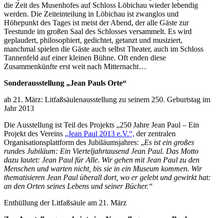
die Zeit des Musenhofes auf Schloss Löbichau wieder lebendig
werden. Die Zeiteinteilung in Löbichau ist zwanglos und
Höhepunkt des Tages ist meist der Abend, der alle Gäste zur
Teestunde im großen Saal des Schlosses versammelt. Es wird
geplaudert, philosophiert, gedichtet, getanzt und musiziert,
manchmal spielen die Gäste auch selbst Theater, auch im Schloss
Tannenfeld auf einer kleinen Bühne. Oft enden diese
Zusammenkünfte erst weit nach Mitternacht…
Sonderausstellung „Jean Pauls Orte“
ab 21. März: Litfaßsäulenausstellung zu seinem 250. Geburtstag im
Jahr 2013
Die Ausstellung ist Teil des Projekts „250 Jahre Jean Paul – Ein
Projekt des Vereins
„Jean Paul 2013 e.V.“,
der zentralen
Organisationsplattform des Jubiläumsjahres: „
Es ist ein großes
rundes Jubiläum: Ein Vierteljahrtausend Jean Paul. Das Motto
dazu lautet: Jean Paul für Alle. Wir gehen mit Jean Paul zu den
Menschen und warten nicht, bis sie in ein Museum kommen. Wir
thematisieren Jean Paul überall dort, wo er gelebt und gewirkt hat:
an den Orten seines Lebens und seiner Bücher.“
Enthüllung der Litfaßsäule am 21. März