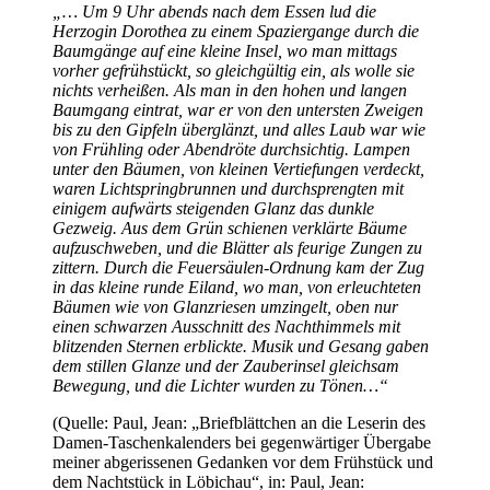
„… Um 9 Uhr abends nach dem Essen lud die
Herzogin Dorothea zu einem Spaziergange durch die
Baumgänge auf eine kleine Insel, wo man mittags
vorher gefrühstückt, so gleichgültig ein, als wolle sie
nichts verheißen. Als man in den hohen und langen
Baumgang eintrat, war er von den untersten Zweigen
bis zu den Gipfeln überglänzt, und alles Laub war wie
von Frühling oder Abendröte durchsichtig. Lampen
unter den Bäumen, von kleinen Vertiefungen verdeckt,
waren Lichtspringbrunnen und durchsprengten mit
einigem aufwärts steigenden Glanz das dunkle
Gezweig. Aus dem Grün schienen verklärte Bäume
aufzuschweben, und die Blätter als feurige Zungen zu
zittern. Durch die Feuersäulen-Ordnung kam der Zug
in das kleine runde Eiland, wo man, von erleuchteten
Bäumen wie von Glanzriesen umzingelt, oben nur
einen schwarzen Ausschnitt des Nachthimmels mit
blitzenden Sternen erblickte. Musik und Gesang gaben
dem stillen Glanze und der Zauberinsel gleichsam
Bewegung, und die Lichter wurden zu Tönen…“
(Quelle: Paul, Jean: „Briefblättchen an die Leserin des
Damen-Taschenkalenders bei gegenwärtiger Übergabe
meiner abgerissenen Gedanken vor dem Frühstück und
dem Nachtstück in Löbichau“, in: Paul, Jean: