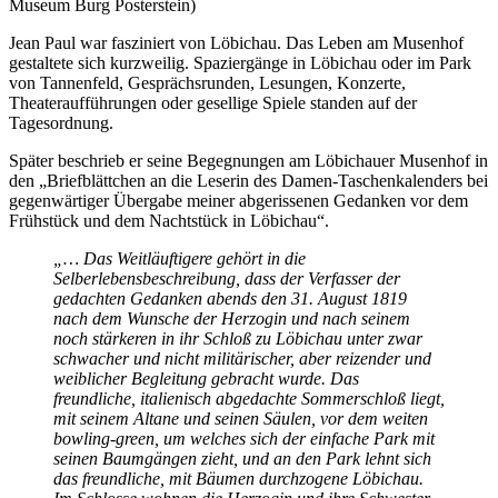
Museum Burg Posterstein)
Jean Paul war fasziniert von Löbichau. Das Leben am Musenhof
gestaltete sich kurzweilig. Spaziergänge in Löbichau oder im Park
von Tannenfeld, Gesprächsrunden, Lesungen, Konzerte,
Theateraufführungen oder gesellige Spiele standen auf der
Tagesordnung.
Später beschrieb er seine Begegnungen am Löbichauer Musenhof in
den „Briefblättchen an die Leserin des Damen-Taschenkalenders bei
gegenwärtiger Übergabe meiner abgerissenen Gedanken vor dem
Frühstück und dem Nachtstück in Löbichau“.
„… Das Weitläuftigere gehört in die
Selberlebensbeschreibung, dass der Verfasser der
gedachten Gedanken abends den 31. August 1819
nach dem Wunsche der Herzogin und nach seinem
noch stärkeren in ihr Schloß zu Löbichau unter zwar
schwacher und nicht militärischer, aber reizender und
weiblicher Begleitung gebracht wurde. Das
freundliche, italienisch abgedachte Sommerschloß liegt,
mit seinem Altane und seinen Säulen, vor dem weiten
bowling-green, um welches sich der einfache Park mit
seinen Baumgängen zieht, und an den Park lehnt sich
das freundliche, mit Bäumen durchzogene Löbichau.