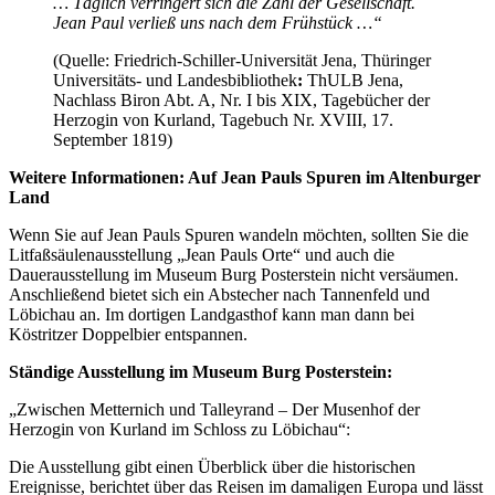
… Täglich verringert sich die Zahl der Gesellschaft.
Jean Paul verließ uns nach dem Frühstück
…“
(Quelle: Friedrich-Schiller-Universität Jena, Thüringer
Universitäts- und Landesbibliothek
:
ThULB Jena,
Nachlass Biron Abt. A, Nr. I bis XIX, Tagebücher der
Herzogin von Kurland, Tagebuch Nr. XVIII, 17.
September 1819)
Weitere Informationen: Auf Jean Pauls Spuren im Altenburger
Land
Wenn Sie auf Jean Pauls Spuren wandeln möchten, sollten Sie die
Litfaßsäulenausstellung „Jean Pauls Orte“ und auch die
Dauerausstellung im Museum Burg Posterstein nicht versäumen.
Anschließend bietet sich ein Abstecher nach Tannenfeld und
Löbichau an. Im dortigen Landgasthof kann man dann bei
Köstritzer Doppelbier entspannen.
Ständige Ausstellung im Museum Burg Posterstein:
„Zwischen Metternich und Talleyrand – Der Musenhof der
Herzogin von Kurland im Schloss zu Löbichau“:
Die Ausstellung gibt einen Überblick über die historischen
Ereignisse, berichtet über das Reisen im damaligen Europa und lässt