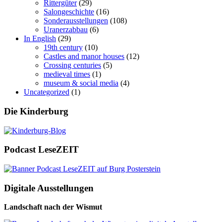
Rittergüter
(29)
Salongeschichte
(16)
Sonderausstellungen
(108)
Uranerzabbau
(6)
In English
(29)
19th century
(10)
Castles and manor houses
(12)
Crossing centuries
(5)
medieval times
(1)
museum & social media
(4)
Uncategorized
(1)
Die Kinderburg
Podcast LeseZEIT
Digitale Ausstellungen
Landschaft nach der Wismut