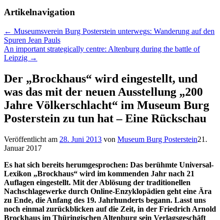
Artikelnavigation
←
Museumsverein Burg Posterstein unterwegs: Wanderung auf den
Spuren Jean Pauls
An important strategically centre: Altenburg during the battle of
Leipzig
→
Der „Brockhaus“ wird eingestellt, und
was das mit der neuen Ausstellung „200
Jahre Völkerschlacht“ im Museum Burg
Posterstein zu tun hat – Eine Rückschau
Veröffentlicht am
28. Juni 2013
von
Museum Burg Posterstein
21.
Januar 2017
Es hat sich bereits herumgesprochen: Das berühmte Universal-
Lexikon „Brockhaus“ wird im kommenden Jahr nach 21
Auflagen eingestellt. Mit der Ablösung der traditionellen
Nachschlagewerke durch Online-Enzyklopädien geht eine Ära
zu Ende, die Anfang des 19. Jahrhunderts begann. Lasst uns
noch einmal zurückblicken auf die Zeit, in der Friedrich Arnold
Brockhaus im Thüringischen Altenburg sein Verlagsgeschäft