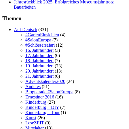
Jahresrückblick 2025: Erfolgreiches Museumsjahr trotz
Bauarbeiten
Themen
Auf Deutsch
(331)
#GartenEinsichten
(4)
#SalonEuropa
(7)
#Schlössersafari
(12)
16. Jahrhundert
(3)
17. Jahrhundert
(6)
18. Jahrhundert
(7)
19. Jahrhundert
(73)
20. Jahrhundert
(13)
21. Jahrhundert
(6)
Adventskalender2020
(24)
Anderes
(51)
Blogparade #SalonEuropa
(8)
Ernestiner 2016
(16)
Kinderburg
(27)
Kinderburg – DIY
(7)
Kinderburg – Tour
(1)
Kunst
(26)
LeseZEIT
(9)
Mittelalter
(13)