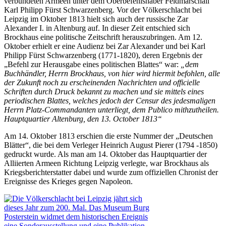
verbündeten Armeen unter dem Oberbefehlshaber Feldmarschall
Karl Philipp Fürst Schwarzenberg. Vor der Völkerschlacht bei
Leipzig im Oktober 1813 hielt sich auch der russische Zar
Alexander I. in Altenburg auf. In dieser Zeit entschied sich
Brockhaus eine politische Zeitschrift herauszubringen. Am 12.
Oktober erhielt er eine Audienz bei Zar Alexander und bei Karl
Philipp Fürst Schwarzenberg (1771-1820), deren Ergebnis der
„Befehl zur Herausgabe eines politischen Blattes“ war:
„dem
Buchhändler, Herrn Brockhaus, von hier wird hiermit befohlen, alle
der Zukunft noch zu erscheinenden Nachrichten und officielle
Schriften durch Druck bekannt zu machen und sie mittels eines
periodischen Blattes, welches jedoch der Censur des jedesmaligen
Herrn Platz-Commandanten unterliegt, dem Publico mithzutheilen.
Hauptquartier Altenburg, den 13. October 1813“
Am 14. Oktober 1813 erschien die erste Nummer der „Deutschen
Blätter“, die bei dem Verleger Heinrich August Pierer (1794 -1850)
gedruckt wurde. Als man am 14. Oktober das Hauptquartier der
Alliierten Armeen Richtung Leipzig verlegte, war Brockhaus als
Kriegsberichterstatter dabei und wurde zum offiziellen Chronist der
Ereignisse des Krieges gegen Napoleon.