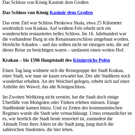
Das Schloss von König Kasimir dem Großen
Das Schloss von König
Kasimir dem Großen
Das erste Ziel war Schloss Pieskowa Skala, etwa 25 Kilometer
nordöstlich von Krakau. Auf weißem Fels erhebt sich ein
wunderschön restauriertes helles Schloss. Im 16. Jahrhundert war
die vorhandene Burg in ein Renaissanceschloss umgebaut worden.
Herrliche Arkaden – und das sollten nicht sie einzigen sein, die auf
dieser Reise zu besichtigen waren – umfassen einen weiten Hof.
Krakau – bis 1596 Hauptstadt des
Königreichs Polen
Einen Tag lang widmete sich die Reisegruppe der Stadt Krakau,
einer Stadt, wie man sie kaum erwartet hat. Der alte Stadtkern noch
wunderbar erhalten. An der Weichsel gelegen, erhebt sich auf einer
Anhöhe der Wawel, das alte Königsschloss.
Im Zweiten Weltkrieg nicht zerstört, hat die Stadt doch einige
Überfälle von Mongolen oder Türken erleben müssen. Einige
Stadtbrände kamen hinzu. Und zu Zeiten des kommunistischen
Regimes wurde die Stadt sehr vernachlässigt. Umso erstaunlicher ist
es, wie herrlich die Stadt heute renoviert ist, zumindest die
Altstadt.Trotz ihres Alters ist die Stadt jung, jung durch die
zahlreichen Studenten, die hier leben.