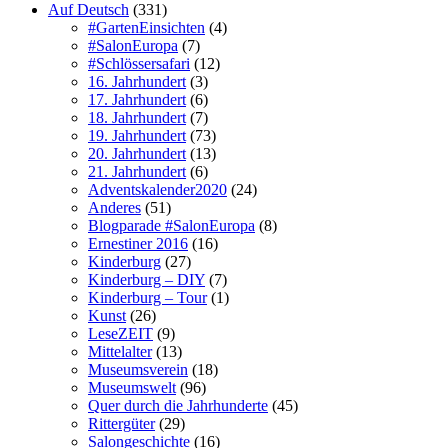
Auf Deutsch
(331)
#GartenEinsichten
(4)
#SalonEuropa
(7)
#Schlössersafari
(12)
16. Jahrhundert
(3)
17. Jahrhundert
(6)
18. Jahrhundert
(7)
19. Jahrhundert
(73)
20. Jahrhundert
(13)
21. Jahrhundert
(6)
Adventskalender2020
(24)
Anderes
(51)
Blogparade #SalonEuropa
(8)
Ernestiner 2016
(16)
Kinderburg
(27)
Kinderburg – DIY
(7)
Kinderburg – Tour
(1)
Kunst
(26)
LeseZEIT
(9)
Mittelalter
(13)
Museumsverein
(18)
Museumswelt
(96)
Quer durch die Jahrhunderte
(45)
Rittergüter
(29)
Salongeschichte
(16)