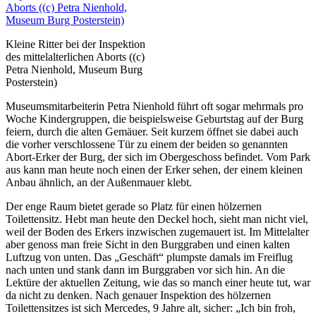
Kleine Ritter bei der Inspektion
des mittelalterlichen Aborts ((c)
Petra Nienhold, Museum Burg
Posterstein)
Museumsmitarbeiterin Petra Nienhold führt oft sogar mehrmals pro
Woche Kindergruppen, die beispielsweise Geburtstag auf der Burg
feiern, durch die alten Gemäuer. Seit kurzem öffnet sie dabei auch
die vorher verschlossene Tür zu einem der beiden so genannten
Abort-Erker der Burg, der sich im Obergeschoss befindet. Vom Park
aus kann man heute noch einen der Erker sehen, der einem kleinen
Anbau ähnlich, an der Außenmauer klebt.
Der enge Raum bietet gerade so Platz für einen hölzernen
Toilettensitz. Hebt man heute den Deckel hoch, sieht man nicht viel,
weil der Boden des Erkers inzwischen zugemauert ist. Im Mittelalter
aber genoss man freie Sicht in den Burggraben und einen kalten
Luftzug von unten. Das „Geschäft“ plumpste damals im Freiflug
nach unten und stank dann im Burggraben vor sich hin. An die
Lektüre der aktuellen Zeitung, wie das so manch einer heute tut, war
da nicht zu denken. Nach genauer Inspektion des hölzernen
Toilettensitzes ist sich Mercedes, 9 Jahre alt, sicher: „Ich bin froh,