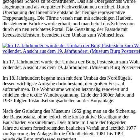
gezogenes Schloss zu rekonstruieren. Das alte Obergeschoss wurde
abgetragen und als verputzter Fachwerkbau neu errichtet. Durch
Überbauung der Innenhöfe entstand der heutige repräsentative
Treppenaufgang. Die Türme versah man mit achteckigen Hauben,
die steinerne Brücke wurde erbaut, und man betrat das Schloss nun
durch ein neu errichtetes Portal. Die Gestaltung der Fassade mit
Kreuzstockfenstern beendeten den Umbau zum Wohnschloss.
Im 17. Jahrhundert wurde der Umbau der Burg Posterstein zum Wohn
vollendet. Ansicht aus dem 19. Jahrhundert. (Museum Burg Posterstei
Im 18. Jahrhundert begann man mit dem Umbau des Nordflügels,
dessen wichtigste Aufgabe darin bestand, den großen Festsaal
aufzunehmen. Die Wohnräume wurden letztmalig renoviert und
erhielten eine textile Wandbespannung. Ende der 1880er Jahre und
1937 folgten Instandsetzungsarbeiten an der Burganlage.
Nach der Gründung des Museums 1952 ging man an die Sicherung
der Bausubstanz, ohne jedoch eine konstruktive Beseitigung der
Bauschäden vorzunehmen. Dies führte im Laufe der folgenden
Jahre zu einem fortschreitenden baulichen Verfall und letztlich 1977
zur Sperrung der Anlage für die Öffentlichkeit. 1981 bis 1991
wurde die Burg umfassend restauriert.