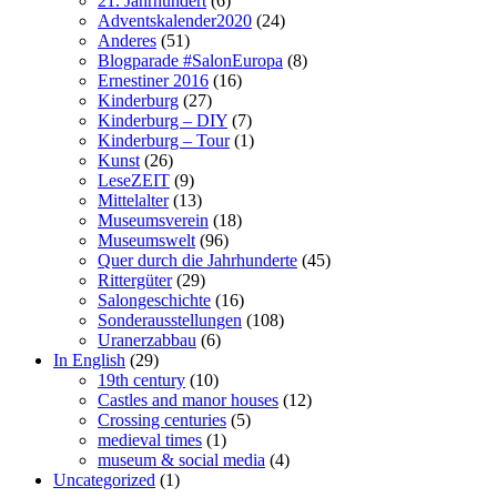
21. Jahrhundert
(6)
Adventskalender2020
(24)
Anderes
(51)
Blogparade #SalonEuropa
(8)
Ernestiner 2016
(16)
Kinderburg
(27)
Kinderburg – DIY
(7)
Kinderburg – Tour
(1)
Kunst
(26)
LeseZEIT
(9)
Mittelalter
(13)
Museumsverein
(18)
Museumswelt
(96)
Quer durch die Jahrhunderte
(45)
Rittergüter
(29)
Salongeschichte
(16)
Sonderausstellungen
(108)
Uranerzabbau
(6)
In English
(29)
19th century
(10)
Castles and manor houses
(12)
Crossing centuries
(5)
medieval times
(1)
museum & social media
(4)
Uncategorized
(1)