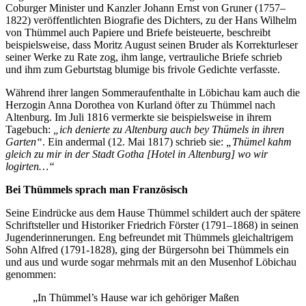
Coburger Minister und Kanzler Johann Ernst von Gruner (1757–
1822) veröffentlichten Biografie des Dichters, zu der Hans Wilhelm
von Thümmel auch Papiere und Briefe beisteuerte, beschreibt
beispielsweise, dass Moritz August seinen Bruder als Korrekturleser
seiner Werke zu Rate zog, ihm lange, vertrauliche Briefe schrieb
und ihm zum Geburtstag blumige bis frivole Gedichte verfasste.
Während ihrer langen Sommeraufenthalte in Löbichau kam auch die
Herzogin Anna Dorothea von Kurland öfter zu Thümmel nach
Altenburg. Im Juli 1816 vermerkte sie beispielsweise in ihrem
Tagebuch:
„ich denierte zu Altenburg auch bey Thümels in ihren
Garten“
. Ein andermal (12. Mai 1817) schrieb sie:
„Thümel kahm
gleich zu mir in der Stadt Gotha [Hotel in Altenburg] wo wir
logirten…“
Bei Thümmels sprach man Französisch
Seine Eindrücke aus dem Hause Thümmel schildert auch der spätere
Schriftsteller und Historiker Friedrich Förster (1791–1868) in seinen
Jugenderinnerungen. Eng befreundet mit Thümmels gleichaltrigem
Sohn Alfred (1791-1828), ging der Bürgersohn bei Thümmels ein
und aus und wurde sogar mehrmals mit an den Musenhof Löbichau
genommen:
„In Thümmel’s Hause war ich gehöriger Maßen