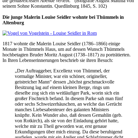
die genußreichsten Abende verlebt.“
(Biografie August Matthiä von
seinem Sohne Konstantin. Quedlinburg 1845, S. 102)
Die junge Malerin Louise Seidler wohnte bei Thümmels in
Altenburg
1817 wohnte die Malerin Louise Seidler (1786–1866) einige
Monate in Thümmels Haus, um auf dessen Wunsch Thümmels
hochbetagten Bruder Moritz August (1738–1817) zu porträtierten.
In Ihren Lebenserinnerungen beschrieb sie ihren Besuch:
„Der Auftraggeber, Excellenz von Thümmel, der
vormalige Minister, war ein schöner, origineller,
geistreicher Mann“ dessen „höchst geschmackvolle
Besitzung lag auf einem kleinen Berge, rings um
dieselbe zog sich ein weitläufiger Park, worin sich ein
großer Fischteich befand. In diesem Parke sah man fünf
oder sechs Schweizerhäuschen, an welche das Gerücht
manches Liebesabenteuer des galanten Ministers
knüpfte. Kein Wunder also, daß dessen Gemahlin (geb.
von Rotkirch), als sie von der Einladung gehört hatte,
welche mir zu Theil geworden war, erst genaue
Erkundigungen über mich einzog. Da diese beruhigend
ausfielen, wurde mir ein Atelier und Schlafzimmer dicht