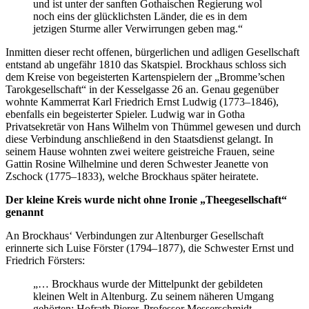
und ist unter der sanften Gothaischen Regierung wol
noch eins der glücklichsten Länder, die es in dem
jetzigen Sturme aller Verwirrungen geben mag.“
Inmitten dieser recht offenen, bürgerlichen und adligen Gesellschaft
entstand ab ungefähr 1810 das Skatspiel. Brockhaus schloss sich
dem Kreise von begeisterten Kartenspielern der „Bromme’schen
Tarokgesellschaft“ in der Kesselgasse 26 an. Genau gegenüber
wohnte Kammerrat Karl Friedrich Ernst Ludwig (1773–1846),
ebenfalls ein begeisterter Spieler. Ludwig war in Gotha
Privatsekretär von Hans Wilhelm von Thümmel gewesen und durch
diese Verbindung anschließend in den Staatsdienst gelangt. In
seinem Hause wohnten zwei weitere geistreiche Frauen, seine
Gattin Rosine Wilhelmine und deren Schwester Jeanette von
Zschock (1775–1833), welche Brockhaus später heiratete.
Der kleine Kreis wurde nicht ohne Ironie „Theegesellschaft“
genannt
An Brockhaus‘ Verbindungen zur Altenburger Gesellschaft
erinnerte sich Luise Förster (1794–1877), die Schwester Ernst und
Friedrich Försters:
„… Brockhaus wurde der Mittelpunkt der gebildeten
kleinen Welt in Altenburg. Zu seinem näheren Umgang
gehörten: Hofrath Pierer, Professor Messerschmidt,