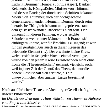
Ludwig Brümmer, Hempel (Spiritus Asper), Bankier
Reichenbach, Königsdörfer, Minister von Thümmel
und dessen Bruder, der durch seine Schriften bekannte
Moritz von Thümmel; auch der hochgeachtete
Generalsuperintendent Hermann Demme, durch seine
literarische Thätigkeit bekannt und gepriesen, stand
dem geistesverwandten Brockhaus nicht fern. Der
Umgang mit diesen Familien, wo das seichte
Salonleben weder unter Männern noch Frauen sich
einbürgern konnte, war für Brockhaus zusagend; er war
für den geistigen Austausch in diesen Kreisen das
belebende Element (…). Der erwähnte kleine Kreis,
welcher sich in fast jeder Woche einmal vereinigte,
wurde von den jenem Kreise Fernstehenden nicht ohne
Ironie die „Theegesellschaft“ genannt; vielleicht auch,
weil in jener Zeit der Genuß des Thees, den nur die
höhere Gesellschaft sich erlaubte, als ein
ungewöhnlicher, aber ‚matter‘ Luxus bezeichnet
wurde.“
Noch ausführlichere Texte zur Altenburger Gesellschaft gibt es in
unserer Publikation:
Im Dienste der Ernestiner: Hans Wilhelm von Thümmels Aufstieg
vom Pagen zum Minister
Museum Burg Posterstein, 2016 (168 Seiten, farbig, ISBN 978-3-