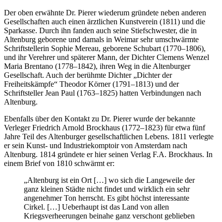
Der oben erwähnte Dr. Pierer wiederum gründete neben anderen
Gesellschaften auch einen ärztlichen Kunstverein (1811) und die
Sparkasse. Durch ihn fanden auch seine Stiefschwester, die in
Altenburg geborene und damals in Weimar sehr umschwärmte
Schriftstellerin Sophie Mereau, geborene Schubart (1770–1806),
und ihr Verehrer und späterer Mann, der Dichter Clemens Wenzel
Maria Brentano (1778–1842), ihren Weg in die Altenburger
Gesellschaft. Auch der berühmte Dichter „Dichter der
Freiheitskämpfe“ Theodor Körner (1791–1813) und der
Schriftsteller Jean Paul (1763–1825) hatten Verbindungen nach
Altenburg.
Ebenfalls über den Kontakt zu Dr. Pierer wurde der bekannte
Verleger Friedrich Arnold Brockhaus (1772–1823) für etwa fünf
Jahre Teil des Altenburger gesellschaftlichen Lebens. 1811 verlegte
er sein Kunst- und Industriekomptoir von Amsterdam nach
Altenburg. 1814 gründete er hier seinen Verlag F.A. Brockhaus. In
einem Brief von 1810 schwärmt er:
„Altenburg ist ein Ort […] wo sich die Langeweile der
ganz kleinen Städte nicht findet und wirklich ein sehr
angenehmer Ton herrscht. Es gibt höchst interessante
Cirkel. […] Ueberhaupt ist das Land von allen
Kriegsverheerungen beinahe ganz verschont geblieben