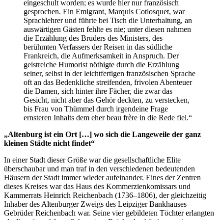
eingeschult worden; es wurde hier nur französisch
gesprochen. Ein Emigrant, Marquis Cotlosquet, war
Sprachlehrer und führte bei Tisch die Unterhaltung, an
auswärtigen Gästen fehlte es nie; unter diesen nahmen
die Erzählung des Bruders des Ministers, des
berühmten Verfassers der Reisen in das südliche
Frankreich, die Aufmerksamkeit in Anspruch. Der
geistreiche Humorist nöthigte durch die Erzählung
seiner, selbst in der leichtfertigen französischen Sprache
oft an das Bedenkliche streifenden, frivolen Abenteuer
die Damen, sich hinter ihre Fächer, die zwar das
Gesicht, nicht aber das Gehör deckten, zu verstecken,
bis Frau von Thümmel durch irgendeine Frage
ernsteren Inhalts dem eher beau frère in die Rede fiel.“
„Altenburg ist ein Ort […] wo sich die Langeweile der ganz
kleinen Städte nicht findet“
In einer Stadt dieser Größe war die gesellschaftliche Elite
überschaubar und man traf in den verschiedenen bedeutenden
Häusern der Stadt immer wieder aufeinander. Eines der Zentren
dieses Kreises war das Haus des Kommerzienkomissars und
Kammerrats Heinrich Reichenbach (1736–1806), der gleichzeitig
Inhaber des Altenburger Zweigs des Leipziger Bankhauses
Gebrüder Reichenbach war. Seine vier gebildeten Töchter erlangten