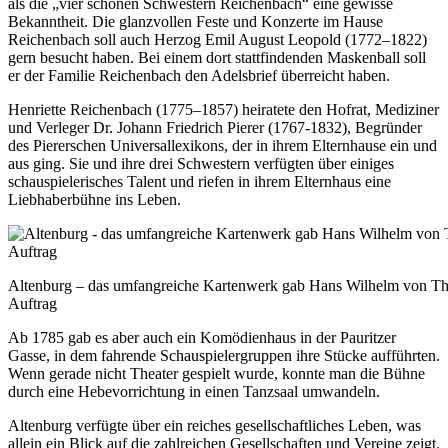
als die „vier schönen Schwestern Reichenbach“ eine gewisse
Bekanntheit. Die glanzvollen Feste und Konzerte im Hause
Reichenbach soll auch Herzog Emil August Leopold (1772–1822)
gern besucht haben. Bei einem dort stattfindenden Maskenball soll
er der Familie Reichenbach den Adelsbrief überreicht haben.
Henriette Reichenbach (1775–1857) heiratete den Hofrat, Mediziner
und Verleger Dr. Johann Friedrich Pierer (1767-1832), Begründer
des Piererschen Universallexikons, der in ihrem Elternhause ein und
aus ging. Sie und ihre drei Schwestern verfügten über einiges
schauspielerisches Talent und riefen in ihrem Elternhaus eine
Liebhaberbühne ins Leben.
Altenburg – das umfangreiche Kartenwerk gab Hans Wilhelm von T
Auftrag
Ab 1785 gab es aber auch ein Komödienhaus in der Pauritzer
Gasse, in dem fahrende Schauspielergruppen ihre Stücke aufführten.
Wenn gerade nicht Theater gespielt wurde, konnte man die Bühne
durch eine Hebevorrichtung in einen Tanzsaal umwandeln.
Altenburg verfügte über ein reiches gesellschaftliches Leben, was
allein ein Blick auf die zahlreichen Gesellschaften und Vereine zeigt.