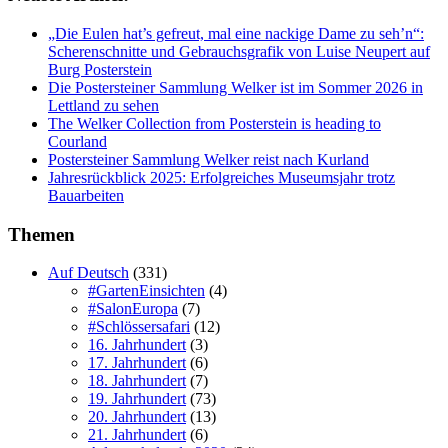
„Die Eulen hat’s gefreut, mal eine nackige Dame zu seh’n“:
Scherenschnitte und Gebrauchsgrafik von Luise Neupert auf
Burg Posterstein
Die Postersteiner Sammlung Welker ist im Sommer 2026 in
Lettland zu sehen
The Welker Collection from Posterstein is heading to
Courland
Postersteiner Sammlung Welker reist nach Kurland
Jahresrückblick 2025: Erfolgreiches Museumsjahr trotz
Bauarbeiten
Themen
Auf Deutsch
(331)
#GartenEinsichten
(4)
#SalonEuropa
(7)
#Schlössersafari
(12)
16. Jahrhundert
(3)
17. Jahrhundert
(6)
18. Jahrhundert
(7)
19. Jahrhundert
(73)
20. Jahrhundert
(13)
21. Jahrhundert
(6)