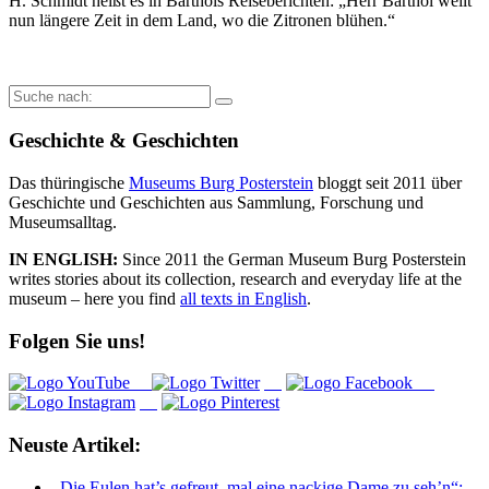
H. Schmidt heißt es in Barthols Reiseberichten: „Herr Barthol weilt
nun längere Zeit in dem Land, wo die Zitronen blühen.“
Suche
nach:
Geschichte & Geschichten
Das thüringische
Museums Burg Posterstein
bloggt seit 2011 über
Geschichte und Geschichten aus Sammlung, Forschung und
Museumsalltag.
IN ENGLISH:
Since 2011 the German Museum Burg Posterstein
writes stories about its collection, research and everyday life at the
museum – here you find
all texts in English
.
Folgen Sie uns!
Neuste Artikel:
„Die Eulen hat’s gefreut, mal eine nackige Dame zu seh’n“: