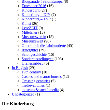
Blogparade #SalonEuropa
(8)
Ernestiner 2016
(16)
Kinderburg
(27)
Kinderburg – DIY
(7)
Kinderburg – Tour
(1)
Kunst
(26)
LeseZEIT
(9)
Mittelalter
(13)
Museumsverein
(18)
Museumswelt
(96)
Quer durch die Jahrhunderte
(45)
Rittergüter
(29)
Salongeschichte
(16)
Sonderausstellungen
(108)
Uranerzabbau
(6)
In English
(29)
19th century
(10)
Castles and manor houses
(12)
Crossing centuries
(5)
medieval times
(1)
museum & social media
(4)
Uncategorized
(1)
Die Kinderburg