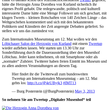
hätte die Herzogin Anna Dorothea von Kurland sicherlich ihr
eigenes Profil gehabt. Die redegewandte, politisch und kulturell
interessierte Dame hätte eine Menge Follower um sich geschart, mit
klugen Tweets – kleinen Botschaften von 140 Zeichen Länge – das
Weltgeschehen kommentiert und sich mit den bekanntesten
Politikern und Künstlern der Zeit angeregte Debatten geliefert. So
stellen wir uns das zumindest vor.
Zum Internationalen Museumstag am 12. Mai wollen wir den
Löbichauer Salon der Herzogin von Kurland
mit einem
Tweetup
wieder aufleben lassen. Wir starten um 13.30 Uhr zur
Sonderführung durch die Dauerausstellung über den Musenhof
Löbichau. Jeder kann teilnehmen, ob mit Smartphone oder als
„normaler“ Zuhörer. Twitterer haben freien Eintritt ins Museum und
zu allen anderen Veranstaltungen an diesem Tag.
Hier findet ihr die Twitterwall zum bundesweiten
Tweetup am Internationalen Museumstag – am 12. Mai
gehts los:
http://t.co/jP4eUByjk3
#IMT13
— Burg Posterstein (@BurgPosterstein)
May 3, 2013
So nehmen Sie am Tweetup „Digitaler Musenhof“ teil