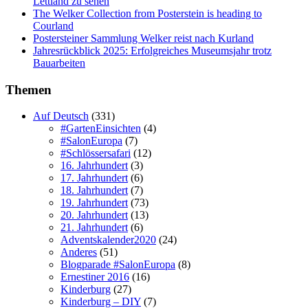
Lettland zu sehen
The Welker Collection from Posterstein is heading to
Courland
Postersteiner Sammlung Welker reist nach Kurland
Jahresrückblick 2025: Erfolgreiches Museumsjahr trotz
Bauarbeiten
Themen
Auf Deutsch
(331)
#GartenEinsichten
(4)
#SalonEuropa
(7)
#Schlössersafari
(12)
16. Jahrhundert
(3)
17. Jahrhundert
(6)
18. Jahrhundert
(7)
19. Jahrhundert
(73)
20. Jahrhundert
(13)
21. Jahrhundert
(6)
Adventskalender2020
(24)
Anderes
(51)
Blogparade #SalonEuropa
(8)
Ernestiner 2016
(16)
Kinderburg
(27)
Kinderburg – DIY
(7)