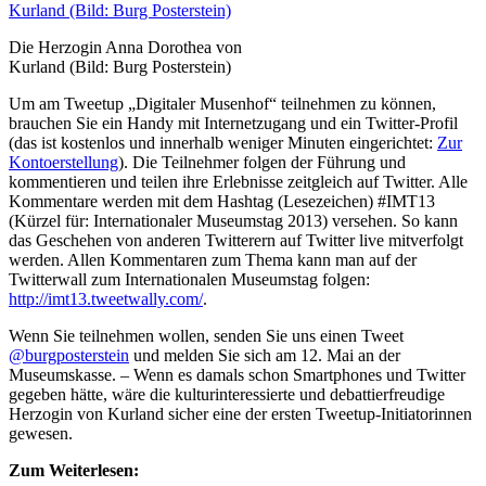
Die Herzogin Anna Dorothea von
Kurland (Bild: Burg Posterstein)
Um am Tweetup „Digitaler Musenhof“ teilnehmen zu können,
brauchen Sie ein Handy mit Internetzugang und ein Twitter-Profil
(das ist kostenlos und innerhalb weniger Minuten eingerichtet:
Zur
Kontoerstellung
). Die Teilnehmer folgen der Führung und
kommentieren und teilen ihre Erlebnisse zeitgleich auf Twitter. Alle
Kommentare werden mit dem Hashtag (Lesezeichen) #IMT13
(Kürzel für: Internationaler Museumstag 2013) versehen. So kann
das Geschehen von anderen Twitterern auf Twitter live mitverfolgt
werden. Allen Kommentaren zum Thema kann man auf der
Twitterwall zum Internationalen Museumstag folgen:
http://imt13.tweetwally.com/
.
Wenn Sie teilnehmen wollen, senden Sie uns einen Tweet
@burgposterstein
und melden Sie sich am 12. Mai an der
Museumskasse. – Wenn es damals schon Smartphones und Twitter
gegeben hätte, wäre die kulturinteressierte und debattierfreudige
Herzogin von Kurland sicher eine der ersten Tweetup-Initiatorinnen
gewesen.
Zum Weiterlesen: