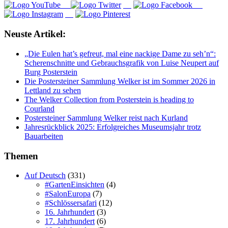
Neuste Artikel:
„Die Eulen hat’s gefreut, mal eine nackige Dame zu seh’n“:
Scherenschnitte und Gebrauchsgrafik von Luise Neupert auf
Burg Posterstein
Die Postersteiner Sammlung Welker ist im Sommer 2026 in
Lettland zu sehen
The Welker Collection from Posterstein is heading to
Courland
Postersteiner Sammlung Welker reist nach Kurland
Jahresrückblick 2025: Erfolgreiches Museumsjahr trotz
Bauarbeiten
Themen
Auf Deutsch
(331)
#GartenEinsichten
(4)
#SalonEuropa
(7)
#Schlössersafari
(12)
16. Jahrhundert
(3)
17. Jahrhundert
(6)