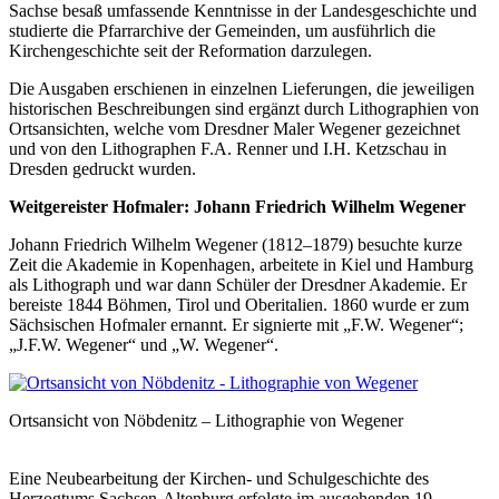
Sachse besaß umfassende Kenntnisse in der Landesgeschichte und
studierte die Pfarrarchive der Gemeinden, um ausführlich die
Kirchengeschichte seit der Reformation darzulegen.
Die Ausgaben erschienen in einzelnen Lieferungen, die jeweiligen
historischen Beschreibungen sind ergänzt durch Lithographien von
Ortsansichten, welche vom Dresdner Maler Wegener gezeichnet
und von den Lithographen F.A. Renner und I.H. Ketzschau in
Dresden gedruckt wurden.
Weitgereister Hofmaler: Johann Friedrich Wilhelm Wegener
Johann Friedrich Wilhelm Wegener (1812–1879) besuchte kurze
Zeit die Akademie in Kopenhagen, arbeitete in Kiel und Hamburg
als Lithograph und war dann Schüler der Dresdner Akademie. Er
bereiste 1844 Böhmen, Tirol und Oberitalien. 1860 wurde er zum
Sächsischen Hofmaler ernannt. Er signierte mit „F.W. Wegener“;
„J.F.W. Wegener“ und „W. Wegener“.
Ortsansicht von Nöbdenitz – Lithographie von Wegener
Eine Neubearbeitung der Kirchen- und Schulgeschichte des
Herzogtums Sachsen-Altenburg erfolgte im ausgehenden 19.