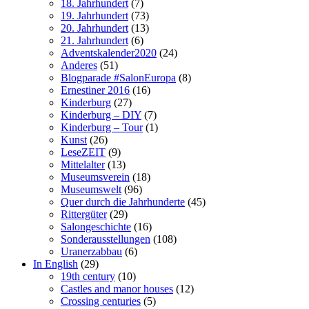
18. Jahrhundert
(7)
19. Jahrhundert
(73)
20. Jahrhundert
(13)
21. Jahrhundert
(6)
Adventskalender2020
(24)
Anderes
(51)
Blogparade #SalonEuropa
(8)
Ernestiner 2016
(16)
Kinderburg
(27)
Kinderburg – DIY
(7)
Kinderburg – Tour
(1)
Kunst
(26)
LeseZEIT
(9)
Mittelalter
(13)
Museumsverein
(18)
Museumswelt
(96)
Quer durch die Jahrhunderte
(45)
Rittergüter
(29)
Salongeschichte
(16)
Sonderausstellungen
(108)
Uranerzabbau
(6)
In English
(29)
19th century
(10)
Castles and manor houses
(12)
Crossing centuries
(5)