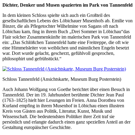
Dichter, Denker und Musen spazierten im Park von Tannenfeld
In dem kleinen Schloss spielte sich auch ein Großteil des
gesellschaftlichen Lebens des Löbichauer Musenhofs ab. Emilie von
Binzer, die als Pflegetochter Wilhelmine von Sagans oft nach
Löbichau kam, fing in ihrem Buch „Drei Sommer in Löbichau“das
Flair solcher Zusammenkünfte im malerischen Park von Tannenfeld
ein: „Das Schlößchen Tannenfeld hatte eine Freitreppe, die oft wie
eine Himmelsleiter von weiblichen und männlichen Engeln besetzt
war. Dort wurde gelacht, gescherzt, gefühlvoll gesprochen,
philosophirt und gefrühstückt.“
Schloss Tannenfeld (Ansichtskarte, Museum Burg Posterstein)
Auch Johann Wolfgang von Goethe berichtet über einen Besuch in
Tannenfeld. Der im 19. Jahrhundert berühmte Dichter Jean Paul
(1763–1825) hielt hier Lesungen im Freien. Anna Dorothea von
Kurland empfing in ihrem Musenhof in Löbichau einen illustren
Kreis von Gästen aus Politik, Literatur, Kunst, Musik und
Wissenschaft. Die bedeutendsten Politiker ihrer Zeit traf sie
persönlich und erlangte dadurch einen ganz speziellen Anteil an der
Gestaltung europäischer Geschichte.