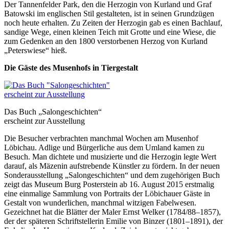
Der Tannenfelder Park, den die Herzogin von Kurland und Graf
Batowski im englischen Stil gestalteten, ist in seinen Grundzügen
noch heute erhalten. Zu Zeiten der Herzogin gab es einen Bachlauf,
sandige Wege, einen kleinen Teich mit Grotte und eine Wiese, die
zum Gedenken an den 1800 verstorbenen Herzog von Kurland
„Peterswiese“ hieß.
Die Gäste des Musenhofs in Tiergestalt
Das Buch „Salongeschichten“
erscheint zur Ausstellung
Die Besucher verbrachten manchmal Wochen am Musenhof
Löbichau. Adlige und Bürgerliche aus dem Umland kamen zu
Besuch. Man dichtete und musizierte und die Herzogin legte Wert
darauf, als Mäzenin aufstrebende Künstler zu fördern. In der neuen
Sonderausstellung „Salongeschichten“ und dem zugehörigen Buch
zeigt das Museum Burg Posterstein ab 16. August 2015 erstmalig
eine einmalige Sammlung von Portraits der Löbichauer Gäste in
Gestalt von wunderlichen, manchmal witzigen Fabelwesen.
Gezeichnet hat die Blätter der Maler Ernst Welker (1784/88–1857),
der der späteren Schriftstellerin Emilie von Binzer (1801–1891), der