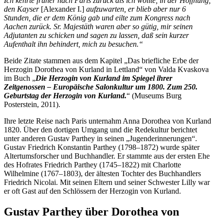
Ich kehrte früher nach Paris zurück als ich wollte, in der Hoffnung,
den Kayser
[Alexander I.]
aufzuwarten, er blieb aber nur 6
Stunden, die er dem König gab und eilte zum Kongress nach
Aachen zurück. Sr. Majestäth waren aber so gütig, mir seinen
Adjutanten zu schicken und sagen zu lassen, daß sein kurzer
Aufenthalt ihn behindert, mich zu besuchen.“
Beide Zitate stammen aus dem Kapitel „Das briefliche Erbe der
Herzogin Dorothea von Kurland in Lettland“ von Valda Kvaskova
im Buch „
Die Herzogin von Kurland im Spiegel ihrer
Zeitgenossen – Europäische Salonkultur um 1800. Zum 250.
Geburtstag der Herzogin von Kurland.
“ (Museums Burg
Posterstein, 2011).
Ihre letzte Reise nach Paris unternahm Anna Dorothea von Kurland
1820. Über den dortigen Umgang und die Redekultur berichtet
unter anderen Gustav Parthey in seinen „Jugenderinnerungen“.
Gustav Friedrich Konstantin Parthey (1798–1872) wurde später
Altertumsforscher und Buchhandler. Er stammte aus der ersten Ehe
des Hofrates Friedrich Parthey (1745–1822) mit Charlotte
Wilhelmine (1767–1803), der ältesten Tochter des Buchhandlers
Friedrich Nicolai. Mit seinen Eltern und seiner Schwester Lilly war
er oft Gast auf den Schlössern der Herzogin von Kurland.
Gustav Parthey über Dorothea von