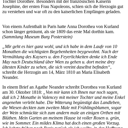
Tochter Dorothée. Besonders mit der französischen Kaiserin
Josephine, der ersten Frau Napoleons, schien sich die Herzogin gut
zu verstehen und war oft zu den kaiserlichen Empfängen geladen.
Von einem Aufenthalt in Paris hatte Anna Dorothea von Kurland
schon länger geträumt, als sie 1809 das erste Mal dorthin kam.
(Sammlung Museum Burg Posterstein)
„Mir geht es hier ganz wohl, und ich habe in dem Laufe von 10
Monathen die wichtigsten Begebenheiten beygewohnt. Nach der
Vermählung des Kaysers u. den Feyerlichkeiten denke ich Ende
May nach Deutschland über Wien zu gehen u. dort meine drey
ältesten Kinder zu sehen, die sich vereint daselbst befinden“
,
schreibt die Herzogin am 14, März 1810 an Maria Elisabeth
Neander.
In einem Brief an Agathe Neander schreibt Dorothea von Kurland
am 30. Oktober 1818:
„Von mir kann ich Ihnen nur noch sagen,
daß ich 2 Monathe in Valencey mit meiner Tochter und meine Enkel
angenehm verlebt habe. Die Witterung begünstigt das Landleben,
die Wiesen deckten zum zweiten Male mit Frühlingsblumen, sogar
der Wein schmückte sich zum andern male an einigen Orthen mit
Blüthen. Mein Garten an meinem Hause ist voller Rosen u. grün,
wie im Sommer. Ein mildes Klima hat doch einen großen Vorzug.