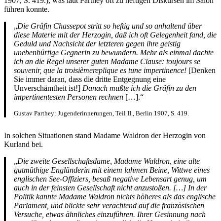
1907, S. 419.), was laut Parthey oft zu heftigen Diskursen im Salon
führen konnte.
„
Die Gräfin Chassepot stritt so heftig und so anhaltend über
diese Materie mit der Herzogin, daß ich oft Gelegenheit fand, die
Geduld und Nachsicht der letzteren gegen ihre geistig
unebenbürtige Gegnerin zu bewundern. Mehr als einmal dachte
ich an die Regel unserer guten Madame Clause: toujours se
souvenir, que la troisièmereplique es tune impertinence!
[Denken
Sie immer daran, dass die dritte Entgegnung eine
Unverschämtheit ist!]
Danach mußte ich die Gräfin zu den
impertinentesten Personen rechnen
[…].“
Gustav Parthey: Jugenderinnerungen, Teil II., Berlin 1907, S. 419.
In solchen Situationen stand Madame Waldron der Herzogin von
Kurland bei.
„
Die zweite Gesellschaftsdame, Madame Waldron, eine alte
gutmüthige Engländerin mit einem lahmen Beine, Wittwe eines
englischen See-Offiziers, besaß negative Lebensart genug, um
auch in der feinsten Gesellschaft nicht anzustoßen. […] In der
Politik kannte Madame Waldron nichts höheres als das englische
Parlament, und blickte sehr verachtend auf die französischen
Versuche, etwas ähnliches einzuführen. Ihrer Gesinnung nach