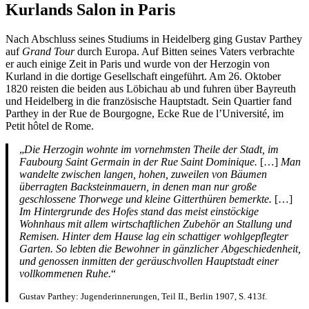
Kurlands Salon in Paris
Nach Abschluss seines Studiums in Heidelberg ging Gustav Parthey
auf
Grand Tour
durch Europa. Auf Bitten seines Vaters verbrachte
er auch einige Zeit in Paris und wurde von der Herzogin von
Kurland in die dortige Gesellschaft eingeführt. Am 26. Oktober
1820 reisten die beiden aus Löbichau ab und fuhren über Bayreuth
und Heidelberg in die französische Hauptstadt. Sein Quartier fand
Parthey in der Rue de Bourgogne, Ecke Rue de l’Université, im
Petit hôtel de Rome.
„
Die Herzogin wohnte im vornehmsten Theile der Stadt, im
Faubourg Saint Germain in der Rue Saint Dominique.
[…]
Man
wandelte zwischen langen, hohen, zuweilen von Bäumen
überragten Backsteinmauern, in denen man nur große
geschlossene Thorwege und kleine Gitterthüren bemerkte.
[…]
Im Hintergrunde des Hofes stand das meist einstöckige
Wohnhaus mit allem wirtschaftlichen Zubehör an Stallung und
Remisen. Hinter dem Hause lag ein schattiger wohlgepflegter
Garten. So lebten die Bewohner in gänzlicher Abgeschiedenheit,
und genossen inmitten der geräuschvollen Hauptstadt einer
vollkommenen Ruhe.
“
Gustav Parthey: Jugenderinnerungen, Teil II., Berlin 1907, S. 413f.