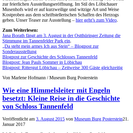
zur feierlichen Ausstellungseröffnung. Im Stil des Löbichauer
Musenhofs wird er auf kurzweilige und witzige Art und Weise
Kostproben aus dem schriftstellerischen Schaffen des Herzogs
geben. Unser Teaser zur Ausstellung –
hier geht’s zum Video
.
Zum Weiterlesen:
Jana Borath fängt am 3. August in der Ostthüringer Zeitung die
Stimmung im Tannenfelder Park ein
.
„Da steht mein armes Ich aus Stein“ – Blogpost zur
Sonderausstellung
Blogpost zur Geschichte des Schlosses Tannenfeld
Blogpost: Jean Pauls Sommer in Löbichau
Blogpost: Rittergut Löbichau – Zeitweise 300 Gäste gleichzeitig
Von Marlene Hofmann / Museum Burg Posterstein
Wie eine Himmelsleiter mit Engeln
besetzt: Kleine Reise in die Geschichte
von Schloss Tannenfeld
Veröffentlicht am
3. August 2015
von
Museum Burg Posterstein
21.
Januar 2017