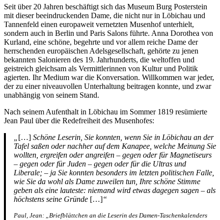
Seit über 20 Jahren beschäftigt sich das Museum Burg Posterstein
mit dieser beeindruckenden Dame, die nicht nur in Löbichau und
Tannenfeld einen europaweit vernetzten Musenhof unterhielt,
sondern auch in Berlin und Paris Salons führte. Anna Dorothea von
Kurland, eine schöne, begehrte und vor allem reiche Dame der
herrschenden europäischen Adelsgesellschaft, gehörte zu jenen
bekannten Salonieren des 19. Jahrhunderts, die weltoffen und
geistreich gleichsam als Vermittlerinnen von Kultur und Politik
agierten. Ihr Medium war die Konversation. Willkommen war jeder,
der zu einer niveauvollen Unterhaltung beitragen konnte, und zwar
unabhängig von seinem Stand.
Nach seinem Aufenthalt in Löbichau im Sommer 1819 resümierte
Jean Paul über die Redefreiheit des Musenhofes:
„
[…]
Schöne Leserin, Sie konnten, wenn Sie in Löbichau an der
Tafel saßen oder nachher auf dem Kanapee, welche Meinung Sie
wollten, ergreifen oder angreifen – gegen oder für Magnetiseurs
– gegen oder für Juden – gegen oder für die Ultras und
Liberale; – ja Sie konnten besonders im letzten politischen Falle,
wie Sie da wohl als Dame zuweilen tun, Ihre schöne Stimme
geben als eine lauteste: niemand wird etwas dagegen sagen – als
höchstens seine Gründe
[…]
“
Paul, Jean: „Briefblättchen an die Leserin des Damen-Taschenkalenders