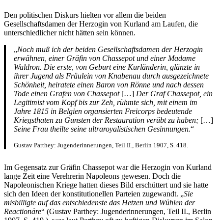
Den politischen Diskurs hielten vor allem die beiden
Gesellschaftsdamen der Herzogin von Kurland am Laufen, die
unterschiedlicher nicht hätten sein können.
„
Noch muß ich der beiden Gesellschaftsdamen der Herzogin
erwähnen, einer Gräfin von Chassepot und einer Madame
Waldron. Die erste, von Geburt eine Kurländerin, glänzte in
ihrer Jugend als Fräulein von Knabenau durch ausgezeichnete
Schönheit, heiratete einen Baron von Rönne und nach dessen
Tode einen Grafen von Chassepot
[…]
Der Graf Chassepot, ein
Legitimist vom Kopf bis zur Zeh, rühmte sich, mit einem im
Jahre 1815 in Belgien organsierten Freicorps bedeutende
Kriegsthaten zu Gunsten der Restauration verübt zu haben;
[…]
Seine Frau theilte seine ultraroyalistischen Gesinnungen.
“
Gustav Parthey: Jugenderinnerungen, Teil II., Berlin 1907, S. 418.
Im Gegensatz zur Gräfin Chassepot war die Herzogin von Kurland
lange Zeit eine Verehrerin Napoleons gewesen. Doch die
Napoleonischen Kriege hatten dieses Bild erschüttert und sie hatte
sich den Ideen der konstitutionellen Parteien zugewandt. „
Sie
misbilligte auf das entschiedenste das Hetzen und Wühlen der
Reactionäre
“ (Gustav Parthey: Jugenderinnerungen, Teil II., Berlin