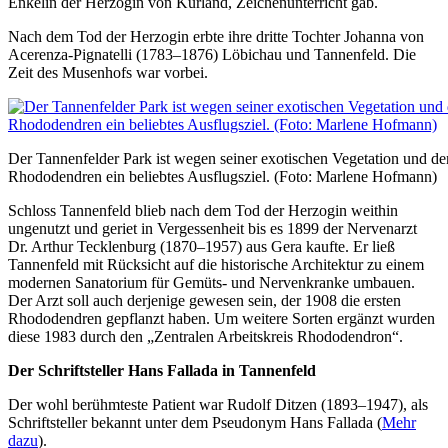
Enkelin der Herzogin von Kurland, Zeichenunterricht gab.
Nach dem Tod der Herzogin erbte ihre dritte Tochter Johanna von
Acerenza-Pignatelli (1783–1876) Löbichau und Tannenfeld. Die
Zeit des Musenhofs war vorbei.
Der Tannenfelder Park ist wegen seiner exotischen Vegetation und de
Rhododendren ein beliebtes Ausflugsziel. (Foto: Marlene Hofmann)
Schloss Tannenfeld blieb nach dem Tod der Herzogin weithin
ungenutzt und geriet in Vergessenheit bis es 1899 der Nervenarzt
Dr. Arthur Tecklenburg (1870–1957) aus Gera kaufte. Er ließ
Tannenfeld mit Rücksicht auf die historische Architektur zu einem
modernen Sanatorium für Gemüts- und Nervenkranke umbauen.
Der Arzt soll auch derjenige gewesen sein, der 1908 die ersten
Rhododendren gepflanzt haben. Um weitere Sorten ergänzt wurden
diese 1983 durch den „Zentralen Arbeitskreis Rhododendron“.
Der Schriftsteller Hans Fallada in Tannenfeld
Der wohl berühmteste Patient war Rudolf Ditzen (1893–1947), als
Schriftsteller bekannt unter dem Pseudonym Hans Fallada (
Mehr
dazu
).