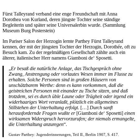
Fürst Talleyrand verband eine enge Freundschaft mit Anna
Dorothea von Kurland, deren jüngste Tochter seine ständige
Begleiterin und später seine Universalerbin wurde. (Sammlung
Museum Burg Posterstein)
Im Pariser Salon der Herzogin lernte Parthey Fürst Talleyrand
kennen, der mit der jüngsten Tochter der Herzogin, Dorothée, oft zu
Besuch kam. Zu der regelmäßigen Gesellschaft zählte auch ein
älterer, italienischer Herr namens Giamboni de‘ Sposetti.
„
Er besaß die natürliche Anlage, das Tischgespräch ohne
Zwang, Anstrengung oder vorlautes Wesen immer im Flusse zu
erhalten. Solche Personen sind in großen Häusern von
unschätzbarem Werthe: denn es kann vorkommen, daß die
geistreichen Personen mit einander zu Tische sitzen, und daß
trotzdem, sei es durch üble Laune oder Trägheit oder irgend ein
widerhaariges Wort veranlaßt, plötzlich ein allgemeines
Stillstehen der Unterhaltung erfolgt.
[…]
Durch sanft
herausfordernde Fragen wußte er
[Giamboni de‘ Sposetti]
einen
wirksamen Widerspruch hervorzurufen; der niemals ermangelte,
die Unterhaltung anzuregen
“.
Gustav Parthey: Jugenderinnerungen, Teil II., Berlin 1907, S. 417.