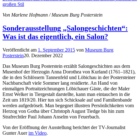
großen Stil
Von Marlene Hofmann / Museum Burg Posterstein
Sonderausstellung „Salongeschichten“:
Was ist das eigentlich, ein Salon?
Veröffentlicht am
1. September 2015
von
Museum Burg
Posterstein
20. Dezember 2022
Das Museum Burg Posterstein erzählt Salongeschichten aus dem
Musenhof der Herzogin Anna Dorothea von Kurland (1761–1821),
die in den Schlössern Tannenfeld und Löbichau in der Postersteiner
Nachbarschaft viele Sommer lang residierte. An Hand von
einmaligen Portraitzeichnungen Löbichauer Gäste, die der Maler
Ernst Welker in Tiergestalt darstellte, kann man eintauchen in die
Zeit um 1819/20. Hier tun sich Schicksale auf und Familienbande
werden aufgedröselt. Man begegnet illustren Persönlichkeiten vom
Herzog von Gotha über Christoph August Tiedge bis hin zum
Strafrechtler Paul Johann Anselm von Feuerbach.
Von der Eröffnung der Ausstellung berichtet der TV-Journalist
Gunter Auer
im Video
.