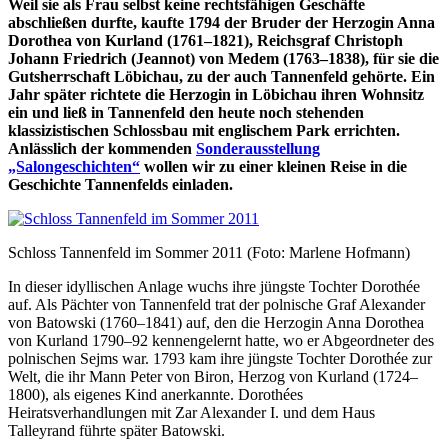
Weil sie als Frau selbst keine rechtsfähigen Geschäfte
abschließen durfte, kaufte 1794 der Bruder der Herzogin Anna
Dorothea von Kurland (1761–1821), Reichsgraf Christoph
Johann Friedrich (Jeannot) von Medem (1763–1838), für sie die
Gutsherrschaft Löbichau, zu der auch Tannenfeld gehörte. Ein
Jahr später richtete die Herzogin in Löbichau ihren Wohnsitz
ein und ließ in Tannenfeld den heute noch stehenden
klassizistischen Schlossbau mit englischem Park errichten.
Anlässlich der kommenden
Sonderausstellung
„Salongeschichten“
wollen wir zu einer kleinen Reise in die
Geschichte Tannenfelds einladen.
Schloss Tannenfeld im Sommer 2011 (Foto: Marlene Hofmann)
In dieser idyllischen Anlage wuchs ihre jüngste Tochter Dorothée
auf. Als Pächter von Tannenfeld trat der polnische Graf Alexander
von Batowski (1760–1841) auf, den die Herzogin Anna Dorothea
von Kurland 1790–92 kennengelernt hatte, wo er Abgeordneter des
polnischen Sejms war. 1793 kam ihre jüngste Tochter Dorothée zur
Welt, die ihr Mann Peter von Biron, Herzog von Kurland (1724–
1800), als eigenes Kind anerkannte. Dorothées
Heiratsverhandlungen mit Zar Alexander I. und dem Haus
Talleyrand führte später Batowski.