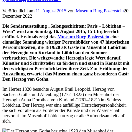
Veröffentlicht am
11. August 2015
von
Museum Burg Posterstein
20.
Dezember 2022
Die Sonderausstellung „Salongeschichten: Paris – Löbichau –
Wien“ wird am Sonntag, 16. August 2015, 15 Uhr, feierlich
eröffnet. Erstmals zeigt das
Museum Burg Posterstein
eine
einmalige Sammlung witziger Portraitbilder von 47 historischen
Persönlichkeiten, die 1819/20 als Gäste im Musenhof Löbichau
der Herzogin von Kurland in Löbichau den Sommer
verbrachten. Die weltgewandte Herzogin legte Wert darauf,
Künstler und Schriftsteller zu fördern und stand in Kontakt mit
den wichtigsten Persönlichkeiten ihrer Zeit. Zur Eröffnung der
Ausstellung erwartet das Museum einen ganz besonderen Gast:
Den Herzog von Gotha.
Im Herbst 1820 besuchte August Emil Leopold, Herzog von
Sachsen-Gotha und Altenburg (1772–1822) den Musenhof der
Herzogin Anna Dorothea von Kurland (1761–1821) im Schloss
Löbichau. Der Herzog war eine auffällige Herrscherpersönlichkeit,
die sich vor allem als Förderer der Künste und der Wissenschaft
hervortat. Im Musenhof Löbichau zog er alle Aufmerksamkeit auf
sich.