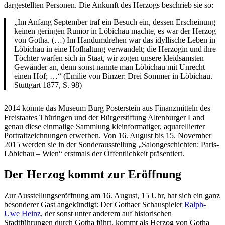
dargestellten Personen. Die Ankunft des Herzogs beschrieb sie so:
„Im Anfang September traf ein Besuch ein, dessen Erscheinung
keinen geringen Rumor in Löbichau machte, es war der Herzog
von Gotha. (…) Im Handumdrehen war das idyllische Leben in
Löbichau in eine Hofhaltung verwandelt; die Herzogin und ihre
Töchter warfen sich in Staat, wir zogen unsere kleidsamsten
Gewänder an, denn sonst nannte man Löbichau mit Unrecht
einen Hof; …“ (Emilie von Binzer: Drei Sommer in Löbichau.
Stuttgart 1877, S. 98)
2014 konnte das Museum Burg Posterstein aus Finanzmitteln des
Freistaates Thüringen und der Bürgerstiftung Altenburger Land
genau diese einmalige Sammlung kleinformatiger, aquarellierter
Portraitzeichnungen erwerben. Von 16. August bis 15. November
2015 werden sie in der Sonderausstellung „Salongeschichten: Paris-
Löbichau – Wien“ erstmals der Öffentlichkeit präsentiert.
Der Herzog kommt zur Eröffnung
Zur Ausstellungseröffnung am 16. August, 15 Uhr, hat sich ein ganz
besonderer Gast angekündigt: Der Gothaer Schauspieler
Ralph-
Uwe Heinz
, der sonst unter anderem auf historischen
Stadtführungen durch Gotha führt, kommt als Herzog von Gotha