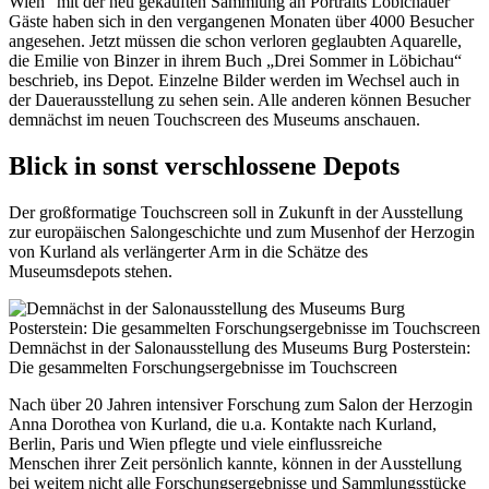
Wien“ mit der neu gekauften Sammlung an Portraits Löbichauer
Gäste haben sich in den vergangenen Monaten über 4000 Besucher
angesehen. Jetzt müssen die schon verloren geglaubten Aquarelle,
die Emilie von Binzer in ihrem Buch „Drei Sommer in Löbichau“
beschrieb, ins Depot. Einzelne Bilder werden im Wechsel auch in
der Dauerausstellung zu sehen sein. Alle anderen können Besucher
demnächst im neuen Touchscreen des Museums anschauen.
Blick in sonst verschlossene Depots
Der großformatige Touchscreen soll in Zukunft in der Ausstellung
zur europäischen Salongeschichte und zum Musenhof der Herzogin
von Kurland als verlängerter Arm in die Schätze des
Museumsdepots stehen.
Demnächst in der Salonausstellung des Museums Burg Posterstein:
Die gesammelten Forschungsergebnisse im Touchscreen
Nach über 20 Jahren intensiver Forschung zum Salon der Herzogin
Anna Dorothea von Kurland, die u.a. Kontakte nach Kurland,
Berlin, Paris und Wien pflegte und viele einflussreiche
Menschen ihrer Zeit persönlich kannte, können in der Ausstellung
bei weitem nicht alle Forschungsergebnisse und Sammlungsstücke