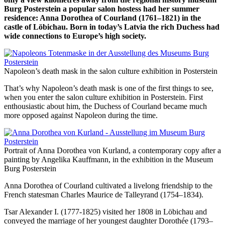
Burg Posterstein a popular salon hostess had her summer
residence: Anna Dorothea of Courland (1761–1821) in the
castle of Löbichau. Born in today’s Latvia the rich Duchess had
wide connections to Europe’s high society.
Napoleon’s death mask in the salon culture exhibition in Posterstein
That’s why Napoleon’s death mask is one of the first things to see,
when you enter the salon culture exhibition in Posterstein. First
enthousiastic about him, the Duchess of Courland became much
more opposed against Napoleon during the time.
Portrait of Anna Dorothea von Kurland, a contemporary copy after a
painting by Angelika Kauffmann, in the exhibition in the Museum
Burg Posterstein
Anna Dorothea of Courland cultivated a livelong friendship to the
French statesman Charles Maurice de Talleyrand (1754–1834).
Tsar Alexander I. (1777-1825) visited her 1808 in Löbichau and
conveyed the marriage of her youngest daughter Dorothée (1793–