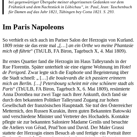
bei gegenwärtiger Übergabe meiner abgerissenen Gedanken vor dem
Frühstück und dem Nachtstück in Löbichau“, in: Paul, Jean: Taschenbuch
für Damen auf das Jahr 1821, Tübingen bey Cotta 1821. S. 293.
Im Paris Napoleons
So verhielt es sich auch im Pariser Salon der Herzogin von Kurland.
1809 reiste sie das erste mal „[…]
an ein Orthe wo meine Phantasie
mich oft führte
“ (ThULB, FA Biron, Tagebuch X, 4. Mai 1809).
Ihr erstes Quartier fand die Herzogin im Haus Talleyrands in der
Rue Florentin. Später unterhielt sie eine eigene Wohnung im
Hotel
de Perigord
. Zwar legte sich die Euphorie und Begeisterung über
die Stadt schnell: „ […]
die boulevards die ich passiere erinnern
mich an Berlin. […] Petersbourg scheint mir eine schönere stadt als
Paris
“ (ThULB, FA Biron, Tagebuch X, 6. Mai 1809), resümierte
Anna Dorothea nur zwei Tage nach ihrer Ankunft, doch fand sie
durch den bekannten Politiker Talleyrand Zugang zur hohen
Gesellschaft der französischen Hauptstadt. Sie traf den Österreicher
Metternich, den Russen Kurakin, ihren guten Bekannten Batowski
und verschiedene Minister und Vertreter des Hochadels. Kontakte
pflegte sie zur bekannten Saloniere Madame Genlis und besuchte
die Ateliers von Gérad, Prud’hon und David. Der Maler Grassi
stattete der Herzogin einen Besuch ab und fertigte ein Portrait ihrer