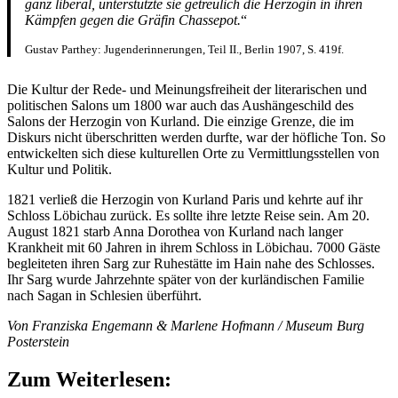
ganz liberal, unterstützte sie getreulich die Herzogin in ihren
Kämpfen gegen die Gräfin Chassepot.
“
Gustav Parthey: Jugenderinnerungen, Teil II., Berlin 1907, S. 419f.
Die Kultur der Rede- und Meinungsfreiheit der literarischen und
politischen Salons um 1800 war auch das Aushängeschild des
Salons der Herzogin von Kurland. Die einzige Grenze, die im
Diskurs nicht überschritten werden durfte, war der höfliche Ton. So
entwickelten sich diese kulturellen Orte zu Vermittlungsstellen von
Kultur und Politik.
1821 verließ die Herzogin von Kurland Paris und kehrte auf ihr
Schloss Löbichau zurück. Es sollte ihre letzte Reise sein. Am 20.
August 1821 starb Anna Dorothea von Kurland nach langer
Krankheit mit 60 Jahren in ihrem Schloss in Löbichau. 7000 Gäste
begleiteten ihren Sarg zur Ruhestätte im Hain nahe des Schlosses.
Ihr Sarg wurde Jahrzehnte später von der kurländischen Familie
nach Sagan in Schlesien überführt.
Von Franziska Engemann & Marlene Hofmann / Museum Burg
Posterstein
Zum Weiterlesen: