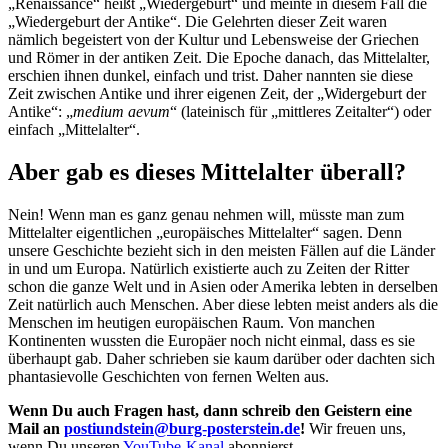
„Renaissance“ heißt „Wiedergeburt“ und meinte in diesem Fall die
„Wiedergeburt der Antike“. Die Gelehrten dieser Zeit waren
nämlich begeistert von der Kultur und Lebensweise der Griechen
und Römer in der antiken Zeit. Die Epoche danach, das Mittelalter,
erschien ihnen dunkel, einfach und trist. Daher nannten sie diese
Zeit zwischen Antike und ihrer eigenen Zeit, der „Widergeburt der
Antike“: „
medium aevum
“ (lateinisch für „mittleres Zeitalter“) oder
einfach „Mittelalter“.
Aber gab es dieses Mittelalter überall?
Nein! Wenn man es ganz genau nehmen will, müsste man zum
Mittelalter eigentlichen „europäisches Mittelalter“ sagen. Denn
unsere Geschichte bezieht sich in den meisten Fällen auf die Länder
in und um Europa. Natürlich existierte auch zu Zeiten der Ritter
schon die ganze Welt und in Asien oder Amerika lebten in derselben
Zeit natürlich auch Menschen. Aber diese lebten meist anders als die
Menschen im heutigen europäischen Raum. Von manchen
Kontinenten wussten die Europäer noch nicht einmal, dass es sie
überhaupt gab. Daher schrieben sie kaum darüber oder dachten sich
phantasievolle Geschichten von fernen Welten aus.
Wenn Du auch Fragen hast, dann schreib den Geistern eine
Mail an
postiundstein@burg-posterstein.de
!
Wir freuen uns,
wenn Du unseren
YouTube-Kanal
abonnierst.