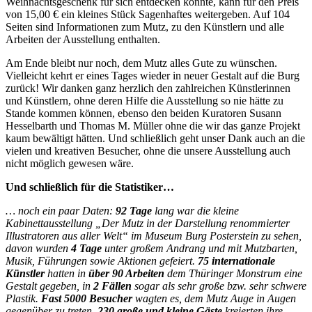
Weihnachtsgeschenk für sich entdecken konnte, kann für den Preis
von 15,00 € ein kleines Stück Sagenhaftes weitergeben. Auf 104
Seiten sind Informationen zum Mutz, zu den Künstlern und alle
Arbeiten der Ausstellung enthalten.
Am Ende bleibt nur noch, dem Mutz alles Gute zu wünschen.
Vielleicht kehrt er eines Tages wieder in neuer Gestalt auf die Burg
zurück! Wir danken ganz herzlich den zahlreichen Künstlerinnen
und Künstlern, ohne deren Hilfe die Ausstellung so nie hätte zu
Stande kommen können, ebenso den beiden Kuratoren Susann
Hesselbarth und Thomas M. Müller ohne die wir das ganze Projekt
kaum bewältigt hätten. Und schließlich geht unser Dank auch an die
vielen und kreativen Besucher, ohne die unsere Ausstellung auch
nicht möglich gewesen wäre.
Und schließlich für die Statistiker…
… noch ein paar Daten:
92 Tage
lang war die kleine
Kabinettausstellung „Der Mutz in der Darstellung renommierter
Illustratoren aus aller Welt“ im Museum Burg Posterstein zu sehen,
davon wurden
4 Tage
unter großem Andrang und mit Mutzbarten,
Musik, Führungen sowie Aktionen gefeiert.
75 internationale
Künstler
hatten in
über 90 Arbeiten
dem Thüringer Monstrum eine
Gestalt gegeben, in
2 Fällen
sogar als sehr große bzw. sehr schwere
Plastik.
Fast 5000 Besucher
wagten es, dem Mutz Auge in Augen
gegenüber zu treten.
230 große und kleine Gäste
kreierten ihre