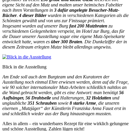
eigene Sicht auf den Mutz und malten unser heimisches Fabeltier
nach ihren Vorstellungen in
3 dafür angelegte Besucher-Mutz-
Bücher
.
4 dieser Bilder
wurden in verschiedenen Kategorien als die
Schönsten gewählt und von uns zur Finissage prämiert.
Insgesamt wurden auf unserer Burg
fast 200 Mutzbraten
zu
verschiedenen Gelegenheiten verspeist, im Hotel zur Burg, das für
die Dauer unserer Ausstellung sogar eine eigene Mutz-Speisekarte
entwickelt hatte, waren es
über 300 Braten
. Die Dunkelziffer der in
diesem Zeitraum erlegten Mutze bleibt allerdings ungewiss.
Blick in die Ausstellung
Am Ende soll auch dem Burgteam und den Kuratoren der
Ausstellung noch einmal Ehre erwiesen werden, denn auf die Frage,
wie 90 solcher internationaler Mutz-Arbeiten schließlich nahtlos an
die Wand gebracht werden, gibt es eine Antwort: man benötigt
56
Aufhänger, 56 Drahtseile
und Halterungen,
32 Holzlatten
und
unglaubliche
351 Schrauben
sowie
8 starke Arme
, die unseren
eisernen „Mutzjäger“ der Künstlerin Franziska Anna Faust erst in
und schließlich wieder aus der Burg hinaustragen mussten.
Alles in allem – ein wunderbares Rezept für eine wirklich gelungene
und schöne Ausstellung. Zahlen lügen nicht!