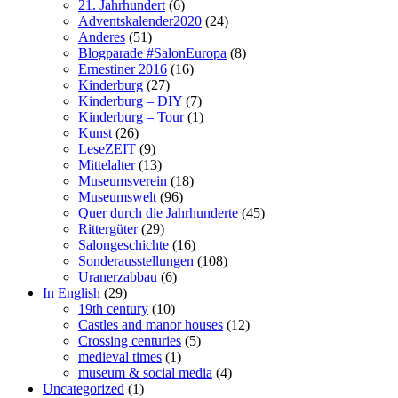
21. Jahrhundert
(6)
Adventskalender2020
(24)
Anderes
(51)
Blogparade #SalonEuropa
(8)
Ernestiner 2016
(16)
Kinderburg
(27)
Kinderburg – DIY
(7)
Kinderburg – Tour
(1)
Kunst
(26)
LeseZEIT
(9)
Mittelalter
(13)
Museumsverein
(18)
Museumswelt
(96)
Quer durch die Jahrhunderte
(45)
Rittergüter
(29)
Salongeschichte
(16)
Sonderausstellungen
(108)
Uranerzabbau
(6)
In English
(29)
19th century
(10)
Castles and manor houses
(12)
Crossing centuries
(5)
medieval times
(1)
museum & social media
(4)
Uncategorized
(1)