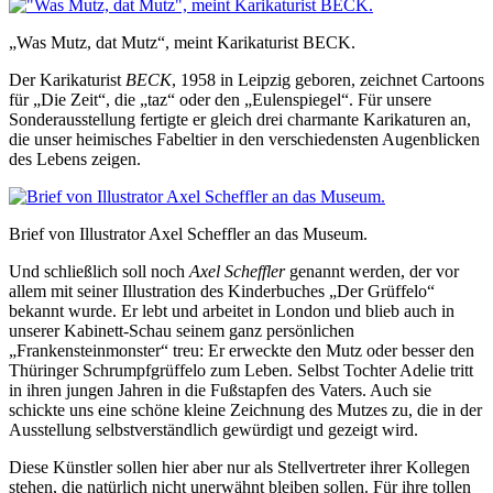
„Was Mutz, dat Mutz“, meint Karikaturist BECK.
Der Karikaturist
BECK
, 1958 in Leipzig geboren, zeichnet Cartoons
für „Die Zeit“, die „taz“ oder den „Eulenspiegel“. Für unsere
Sonderausstellung fertigte er gleich drei charmante Karikaturen an,
die unser heimisches Fabeltier in den verschiedensten Augenblicken
des Lebens zeigen.
Brief von Illustrator Axel Scheffler an das Museum.
Und schließlich soll noch
Axel Scheffler
genannt werden, der vor
allem mit seiner Illustration des Kinderbuches „Der Grüffelo“
bekannt wurde. Er lebt und arbeitet in London und blieb auch in
unserer Kabinett-Schau seinem ganz persönlichen
„Frankensteinmonster“ treu: Er erweckte den Mutz oder besser den
Thüringer Schrumpfgrüffelo zum Leben. Selbst Tochter Adelie tritt
in ihren jungen Jahren in die Fußstapfen des Vaters. Auch sie
schickte uns eine schöne kleine Zeichnung des Mutzes zu, die in der
Ausstellung selbstverständlich gewürdigt und gezeigt wird.
Diese Künstler sollen hier aber nur als Stellvertreter ihrer Kollegen
stehen, die natürlich nicht unerwähnt bleiben sollen. Für ihre tollen