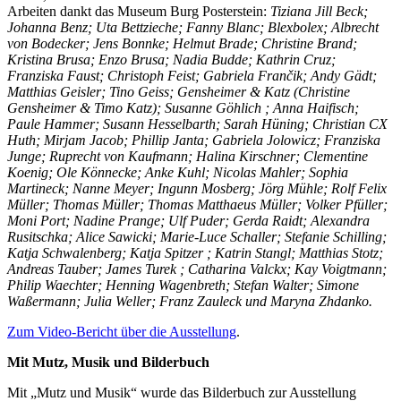
Arbeiten dankt das Museum Burg Posterstein:
Tiziana Jill Beck;
Johanna Benz; Uta Bettzieche; Fanny Blanc; Blexbolex; Albrecht
von Bodecker; Jens Bonnke; Helmut Brade; Christine Brand;
Kristina Brusa; Enzo Brusa; Nadia Budde; Kathrin Cruz;
Franziska Faust; Christoph Feist; Gabriela Frančik; Andy Gädt;
Matthias Geisler; Tino Geiss; Gensheimer & Katz (Christine
Gensheimer & Timo Katz); Susanne Göhlich ; Anna Haifisch;
Paule Hammer; Susann Hesselbarth; Sarah Hüning; Christian CX
Huth; Mirjam Jacob; Phillip Janta; Gabriela Jolowicz; Franziska
Junge; Ruprecht von Kaufmann; Halina Kirschner; Clementine
Koenig; Ole Könnecke; Anke Kuhl; Nicolas Mahler; Sophia
Martineck; Nanne Meyer; Ingunn Mosberg; Jörg Mühle; Rolf Felix
Müller; Thomas Müller; Thomas Matthaeus Müller; Volker Pfüller;
Moni Port; Nadine Prange; Ulf Puder; Gerda Raidt; Alexandra
Rusitschka; Alice Sawicki; Marie-Luce Schaller; Stefanie Schilling;
Katja Schwalenberg; Katja Spitzer ; Katrin Stangl; Matthias Stotz;
Andreas Tauber; James Turek ; Catharina Valckx; Kay Voigtmann;
Philip Waechter; Henning Wagenbreth; Stefan Walter; Simone
Waßermann; Julia Weller; Franz Zauleck und Maryna Zhdanko.
Zum Video-Bericht über die Ausstellung
.
Mit Mutz, Musik und Bilderbuch
Mit „Mutz und Musik“ wurde das Bilderbuch zur Ausstellung