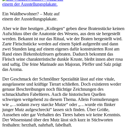
Ein Waldbewohner? – Mutz auf
einem der Ausstellungsplakate.
Aber wie ihre heutigen „Kollegen“ geben diese Bratenstücke keinen
Aufschluss über die Anatomie des Wesens, aus dem sie hergestellt
werden. Bekannt ist nur das Ritual, wie der Braten hergestellt wird.
Zarte Fleischstücke werden auf einem Spieß aufgereiht und dann
zwei Stunden lang auf einem eigenes dafür konstruierten Rost am
Rand eines Birkenholzfeuers gebraten. Dadurch bekommt das
Fleisch seine charakteristische dunkle Kruste, bleibt innen aber rosa
und saftig. Die feine Marinade aus Majoran, Pfeffer und Salz prägt
das Aroma.
Der Geschmack der Schmöllner Spezialität lässt auf eine vitale,
ausgelassene und kräftige Tierart schließen. Doch existieren weder
genaue Beschreibungen noch flüchtige Zeichnungen des
schmackhaften Fabeltieres. Auch die historischen Quellen
schweigen weitgehend zu diesem Thema. Allein Formulierungen
wie „…sodann zwey starcke Mutze“ oder „…wurde ein flinker
junger Mutz aufgeschreckt“ lassen sich finden. Über Größe,
Aussehen oder gar Verhalten des Tieres haben wir keine Kenntnis.
Der Wissenstand über den Mutz lässt sich kurz in Stichworten
festhalten: herzhaft, nahrhaft, fabelhaft.