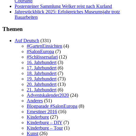
Courland
Postersteiner Sammlung Welker reist nach Kurland
Jahresrückblick 2025: Erfolgreiches Museumsjahr trotz
Bauarbeiten
Themen
Auf Deutsch
(331)
#GartenEinsichten
(4)
#SalonEuropa
(7)
#Schlössersafari
(12)
16. Jahrhundert
(3)
17. Jahrhundert
(6)
18. Jahrhundert
(7)
19. Jahrhundert
(73)
20. Jahrhundert
(13)
21. Jahrhundert
(6)
Adventskalender2020
(24)
Anderes
(51)
Blogparade #SalonEuropa
(8)
Ernestiner 2016
(16)
Kinderburg
(27)
Kinderburg – DIY
(7)
Kinderburg – Tour
(1)
Kunst
(26)