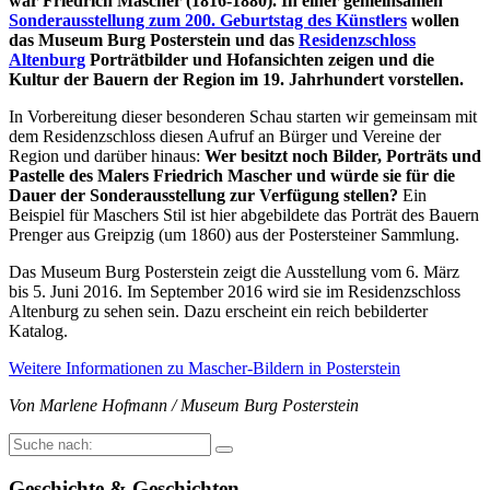
war Friedrich Mascher (1816-1880). In einer gemeinsamen
Sonderausstellung zum 200. Geburtstag des Künstlers
wollen
das Museum Burg Posterstein und das
Residenzschloss
Altenburg
Porträtbilder und Hofansichten zeigen und die
Kultur der Bauern der Region im 19. Jahrhundert vorstellen.
In Vorbereitung dieser besonderen Schau starten wir gemeinsam mit
dem Residenzschloss diesen Aufruf an Bürger und Vereine der
Region und darüber hinaus:
Wer besitzt noch Bilder, Porträts und
Pastelle des Malers Friedrich Mascher und würde sie für die
Dauer der Sonderausstellung zur Verfügung stellen?
Ein
Beispiel für Maschers Stil ist hier abgebildete das Porträt des Bauern
Prenger aus Greipzig (um 1860) aus der Postersteiner Sammlung.
Das Museum Burg Posterstein zeigt die Ausstellung vom 6. März
bis 5. Juni 2016. Im September 2016 wird sie im Residenzschloss
Altenburg zu sehen sein. Dazu erscheint ein reich bebilderter
Katalog.
Weitere Informationen zu Mascher-Bildern in Posterstein
Von Marlene Hofmann / Museum Burg Posterstein
Suche
nach:
Geschichte & Geschichten