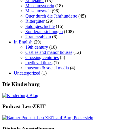
Mittelalter
(13)
Museumsverein
(18)
Museumswelt
(96)
Quer durch die Jahrhunderte
(45)
Rittergüter
(29)
Salongeschichte
(16)
Sonderausstellungen
(108)
Uranerzabbau
(6)
In English
(29)
19th century
(10)
Castles and manor houses
(12)
Crossing centuries
(5)
medieval times
(1)
museum & social media
(4)
Uncategorized
(1)
Die Kinderburg
Podcast LeseZEIT
Digitale Ausstellungen