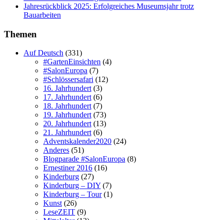
Jahresrückblick 2025: Erfolgreiches Museumsjahr trotz
Bauarbeiten
Themen
Auf Deutsch
(331)
#GartenEinsichten
(4)
#SalonEuropa
(7)
#Schlössersafari
(12)
16. Jahrhundert
(3)
17. Jahrhundert
(6)
18. Jahrhundert
(7)
19. Jahrhundert
(73)
20. Jahrhundert
(13)
21. Jahrhundert
(6)
Adventskalender2020
(24)
Anderes
(51)
Blogparade #SalonEuropa
(8)
Ernestiner 2016
(16)
Kinderburg
(27)
Kinderburg – DIY
(7)
Kinderburg – Tour
(1)
Kunst
(26)
LeseZEIT
(9)