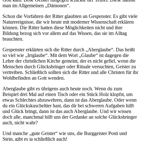
man im Allgemeinen „Dämonen“.
Schon die Vorfahren der Ritter glaubten an Gespenster. Es gibt viele
Naturereignisse, die wir heute mit moderner Wissenschaft erklären
können. Die Ritter hatten diese Möglichkeiten nicht und ihre
Bildung bezog sich vor allem auf das Wissen, das sie im Alltag
brauchten.
Gespenster erklärten sich die Ritter durch „Aberglaube“. Das heißt
so viel wie „Irrglaube“. Mit dem Wort „Glaube“ ist dagegen die
Lehre der christlichen Kirche gemeint, der es nicht gefiel, wenn die
Menschen durch Glücksbringer oder Rituale versuchten, Geister zu
vertreiben. Schließlich sollten sich die Ritter und alle Christen für ihr
Wohlbefinden an Gott wenden.
Aberglaube gibt es übrigens auch heute noch. Wenn du zum
Beispiel drei Mal auf einen Tisch oder ein Stück Holz klopfst, um
etwas Schlechtes abzuwehren, dann ist das Aberglaube. Oder wenn
du ein Glückskuscheltier hast, das dir bei schweren Aufgaben hilft
und Glück bringt, dann ist das auch Aberglaube. Und wir wissen
doch alle, manchmal hilft uns der Gedanke an solche Glücksbringer
auch, nicht wahr?
Und manche „gute Geister“ wie uns, die Burggeister Posti und
Stein, gibt es ja schließlich auch!