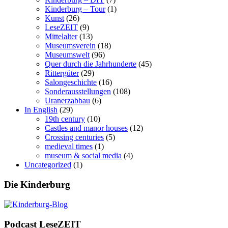
Kinderburg – Tour
(1)
Kunst
(26)
LeseZEIT
(9)
Mittelalter
(13)
Museumsverein
(18)
Museumswelt
(96)
Quer durch die Jahrhunderte
(45)
Rittergüter
(29)
Salongeschichte
(16)
Sonderausstellungen
(108)
Uranerzabbau
(6)
In English
(29)
19th century
(10)
Castles and manor houses
(12)
Crossing centuries
(5)
medieval times
(1)
museum & social media
(4)
Uncategorized
(1)
Die Kinderburg
Podcast LeseZEIT