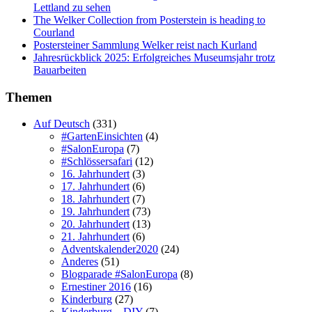
Lettland zu sehen
The Welker Collection from Posterstein is heading to
Courland
Postersteiner Sammlung Welker reist nach Kurland
Jahresrückblick 2025: Erfolgreiches Museumsjahr trotz
Bauarbeiten
Themen
Auf Deutsch
(331)
#GartenEinsichten
(4)
#SalonEuropa
(7)
#Schlössersafari
(12)
16. Jahrhundert
(3)
17. Jahrhundert
(6)
18. Jahrhundert
(7)
19. Jahrhundert
(73)
20. Jahrhundert
(13)
21. Jahrhundert
(6)
Adventskalender2020
(24)
Anderes
(51)
Blogparade #SalonEuropa
(8)
Ernestiner 2016
(16)
Kinderburg
(27)
Kinderburg – DIY
(7)