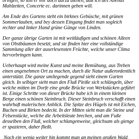
bringen, so soll er mir doch darzu dienen, daß ich des Abends
Mahlzeiten, Concerte ec. darinnen geben will.
Am Ende des Gartens steht ein birknes Gebüsche, mit grünen
Sommerlauben, und bey dessen Eingang findet man sogleich
rechter und linker Hand grüne Gänge von Linden.
Der ganze übrige Garten ist mit weitläufigen und schönen Alleen
von Obstbäumen besetzt, und sie finden hier eine vollständige
Sammlung aller der auserlesensten Früchte, welche unser Clima
hervorbringen kann.
Ueberhaupt wird meine Kunst und meine Bemühung, aus Treben
einen angenehmen Ort zu machen, durch die Natur außerordentlich
unterstützt. Die ganze umliegende gegend sieht einem Garten
gleich. In selbiger sieht man den Fluß Pleiße sich schlängeln, über
welche mitten im Dorfe eine große Brücke von Werkstücken geführt
ist. Einige Schritte von dieser Brücke habe ich in einem kleinen
Berge einen schönen Steinbruch. Dieser Steinbruch verschafft einen
wahrhaft malerischen Anblick. Die Spitze des Hügels ist mit Eichen,
Buchen und Birken bedeckt. In der Mitten sieht man die Steine und
Felsenstücke, welche die Arbeitsleute brechen, und am Fuße
desselben den Fluß, welcher schlangenweise, gleichsam als gienge
er spazieren, daher fließt.
Noch ein wenig weiter hin kommt man an meinen großen Wald,