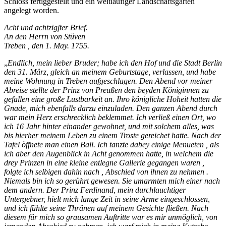
Schloss fertiggestellt und ein weitläufiger Landschaftsgarten
angelegt worden.
Acht und achtzigſter Brief.
An den Herrn von Stüven
Treben , den 1. May. 1755.
„
Endlich, mein lieber Bruder; habe ich den Hof und die Stadt Berlin
den 31. März, gleich an meinem Geburtstage, verlassen, und habe
meine Wohnung in Treben aufgeschlagen. Den Abend vor meiner
Abreise stellte der Prinz von Preußen den beyden Königinnen zu
gefallen eine große Lustbarkeit an. Ihro königliche Hoheit hatten die
Gnade, mich ebenfalls darzu einzuladen. Den ganzen Abend durch
war mein Herz erschrecklich beklemmet. Ich verließ einen Ort, wo
ich 16 Jahr hinter einander gewohnet, und mit solchem alles, was
bis hierher meinem Leben zu einem Troste gereichet hatte. Nach der
Tafel öffnete man einen Ball. Ich tanzte dabey einige Menueten , als
ich aber den Augenblick in Acht genommen hatte, in welchem die
drey Prinzen in eine kleine entlegne Gallerie gegangen waren ,
folgte ich selbigen dahin nach , Abschied von ihnen zu nehmen .
Niemals bin ich so gerührt gewesen. Sie umarmten mich einer nach
dem andern. Der Prinz Ferdinand, mein durchlauchtiger
Untergebner, hielt mich lange Zeit in seine Arme eingeschlossen,
und ich fühlte seine Thränen auf meinem Gesichte fließen. Nach
diesem für mich so grausamen Auftritte war es mir unmöglich, von