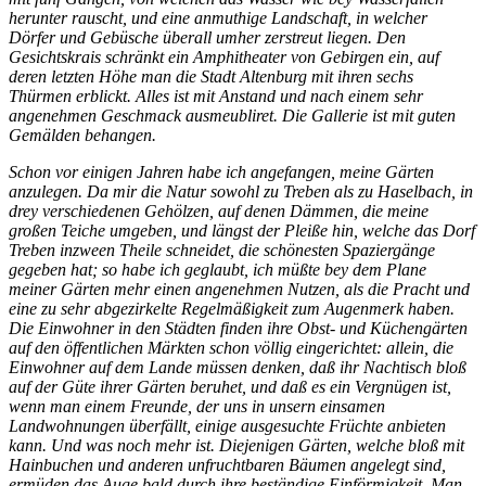
herunter rauscht, und eine anmuthige Landschaft, in welcher
Dörfer und Gebüsche überall umher zerstreut liegen. Den
Gesichtskrais schränkt ein Amphitheater von Gebirgen ein, auf
deren letzten Höhe man die Stadt Altenburg mit ihren sechs
Thürmen erblickt. Alles ist mit Anstand und nach einem sehr
angenehmen Geschmack ausmeubliret. Die Gallerie ist mit guten
Gemälden behangen.
Schon vor einigen Jahren habe ich angefangen, meine Gärten
anzulegen. Da mir die Natur sowohl zu Treben als zu Haselbach, in
drey verschiedenen Gehölzen, auf denen Dämmen, die meine
großen Teiche umgeben, und längst der Pleiße hin, welche das Dorf
Treben inzween Theile schneidet, die schönesten Spaziergänge
gegeben hat; so habe ich geglaubt, ich müßte bey dem Plane
meiner Gärten mehr einen angenehmen Nutzen, als die Pracht und
eine zu sehr abgezirkelte Regelmäßigkeit zum Augenmerk haben.
Die Einwohner in den Städten finden ihre Obst- und Küchengärten
auf den öffentlichen Märkten schon völlig eingerichtet: allein, die
Einwohner auf dem Lande müssen denken, daß ihr Nachtisch bloß
auf der Güte ihrer Gärten beruhet, und daß es ein Vergnügen ist,
wenn man einem Freunde, der uns in unsern einsamen
Landwohnungen überfällt, einige ausgesuchte Früchte anbieten
kann. Und was noch mehr ist. Diejenigen Gärten, welche bloß mit
Hainbuchen und anderen unfruchtbaren Bäumen angelegt sind,
ermüden das Auge bald durch ihre beständige Einförmigkeit. Man