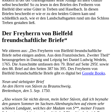
sondern in der der Gartengestalter seine Anlage im alten Glanze
selbst beschreibt! So zu lesen in den Briefen des Freiherrn von
Bielfeld über seine Güter in Treben und Haselbach. In diesen
Briefen beschreibt er wie er zu den beiden Gütern kam und
schließlich auch, wie er den Landschaftsgarten rund um das Schloss
Treben gestalten ließ.
Der Freyherrn von Bielfeld
freundschaftliche Briefe“
Wir zitieren aus: „Des Freyherrn von Bielfeld freundschaftliche
Briefe nebst einigen andren. Aus dem Französischen. Zweiter Theil“
herausgegeben in Danzig und Leipzig bei Daniel Ludwig Wedeln,
1765. Die Ausschnitte umfassen den 79. Brief auf Seite 295f. sowie
den 88. Brief auf den Seiten 387 bis 395. Des Freyherrn von
Bielfeld freundschaftliche Briefe gibt es digital bei
Google Books
.
Neun und siebzigster Brief
An den Herrn von Stüven zu Braunschweig.
Breitenhayn, den 5. Sep. 1750.
„
Also wissen Sie nichts davon, mein lieber Stüven, daß ich beynahe
den ganzen Sommer im Sachsen-Altenburgischen auf einem sehr
schönen Landgute, welches der Madam von S**, meiner Frauen