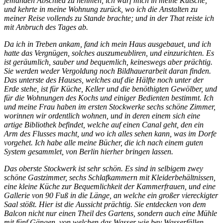
jemanden Abschied zu nehmen, ich warf mich in meine Kutsche,
und kehrte in meine Wohnung zurück, wo ich die Anstalten zu
meiner Reise vollends zu Stande brachte; und in der That reiste ich
mit Anbruch des Tages ab.
Da ich in Treben ankam, fand ich mein Haus ausgebauet, und ich
hatte das Vergnügen, solches auszumeubliren, und einzurichten. Es
ist geräumlich, sauber und bequemlich, keineswegs aber prächtig.
Sie werden weder Vergoldung noch Bildhauerarbeit daran finden.
Das unterste des Hauses, welches auf die Hälfte noch unter der
Erde stehe, ist für Küche, Keller und die benöthigten Gewölber, und
für die Wohnungen des Kochs und einiger Bedienten bestimmt. Ich
und meine Frau haben im ersten Stockwerke sechs schöne Zimmer,
worinnen wir ordentlich wohnen, und in deren einem sich eine
artige Bibliothek befindet, welche auf einen Canal geht, den ein
Arm des Flusses macht, und wo ich alles sehen kann, was im Dorfe
vorgehet. Ich habe alle meine Bücher, die ich nach einem guten
System gesammlet, von Berlin hierher bringen lassen.
Das oberste Stockwerk ist sehr schön. Es sind in selbigem zwey
schöne Gastzimmer, sechs Schlafkammern mit Kleiderbehältnissen,
eine kleine Küche zur Bequemlichkeit der Kammerfrauen, und eine
Gallerie von 90 Fuß in die Länge, an welche ein großer viereckigter
Saal stößt. Hier ist die Aussicht prächtig. Sie entdecken von dem
Balcon nicht nur einen Theil des Gartens, sondern auch eine Mühle
mit fünf Gängen, von welchen das Wasser wie bey Wasserfällen