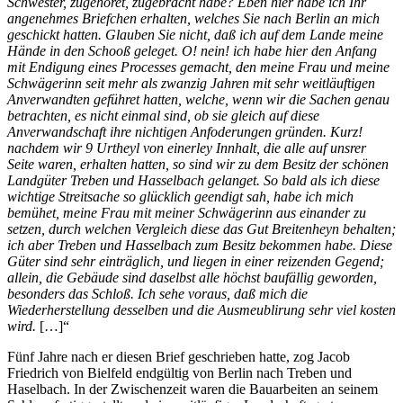
Schwester, zugehöret, zugebracht habe? Eben hier habe ich Ihr
angenehmes Briefchen erhalten, welches Sie nach Berlin an mich
geschickt hatten. Glauben Sie nicht, daß ich auf dem Lande meine
Hände in den Schooß geleget. O! nein! ich habe hier den Anfang
mit Endigung eines Processes gemacht, den meine Frau und meine
Schwägerinn seit mehr als zwanzig Jahren mit sehr weitläuftigen
Anverwandten geführet hatten, welche, wenn wir die Sachen genau
betrachten, es nicht einmal sind, ob sie gleich auf diese
Anverwandschaft ihre nichtigen Anfoderungen gründen. Kurz!
nachdem wir 9 Urtheyl von einerley Innhalt, die alle auf unsrer
Seite waren, erhalten hatten, so sind wir zu dem Besitz der schönen
Landgüter Treben und Hasselbach gelanget. So bald als ich diese
wichtige Streitsache so glücklich geendigt sah, habe ich mich
bemühet, meine Frau mit meiner Schwägerinn aus einander zu
setzen, durch welchen Vergleich diese das Gut Breitenheyn behalten;
ich aber Treben und Hasselbach zum Besitz bekommen habe. Diese
Güter sind sehr einträglich, und liegen in einer reizenden Gegend;
allein, die Gebäude sind daselbst alle höchst baufällig geworden,
besonders das Schloß. Ich sehe voraus, daß mich die
Wiederherstellung desselben und die Ausmeublirung sehr viel kosten
wird.
[…]“
Fünf Jahre nach er diesen Brief geschrieben hatte, zog Jacob
Friedrich von Bielfeld endgültig von Berlin nach Treben und
Haselbach. In der Zwischenzeit waren die Bauarbeiten an seinem