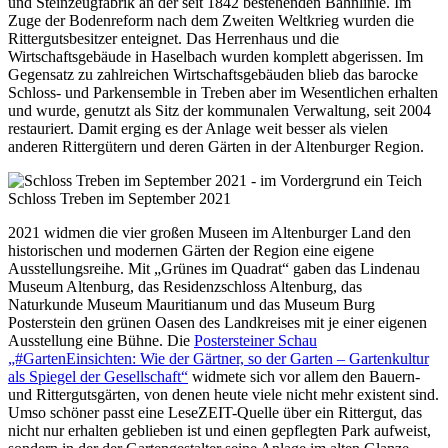
und Steinzeugfabrik an der seit 1842 bestehenden Bahnlinie. Im
Zuge der Bodenreform nach dem Zweiten Weltkrieg wurden die
Rittergutsbesitzer enteignet. Das Herrenhaus und die
Wirtschaftsgebäude in Haselbach wurden komplett abgerissen. Im
Gegensatz zu zahlreichen Wirtschaftsgebäuden blieb das barocke
Schloss- und Parkensemble in Treben aber im Wesentlichen erhalten
und wurde, genutzt als Sitz der kommunalen Verwaltung, seit 2004
restauriert. Damit erging es der Anlage weit besser als vielen
anderen Rittergütern und deren Gärten in der Altenburger Region.
Schloss Treben im September 2021
2021 widmen die vier großen Museen im Altenburger Land den
historischen und modernen Gärten der Region eine eigene
Ausstellungsreihe. Mit „Grünes im Quadrat“ gaben das Lindenau
Museum Altenburg, das Residenzschloss Altenburg, das
Naturkunde Museum Mauritianum und das Museum Burg
Posterstein den grünen Oasen des Landkreises mit je einer eigenen
Ausstellung eine Bühne. Die
Postersteiner Schau
„#GartenEinsichten: Wie der Gärtner, so der Garten – Gartenkultur
als Spiegel der Gesellschaft“
widmete sich vor allem den Bauern-
und Rittergutsgärten, von denen heute viele nicht mehr existent sind.
Umso schöner passt eine LeseZEIT-Quelle über ein Rittergut, das
nicht nur erhalten geblieben ist und einen gepflegten Park aufweist,