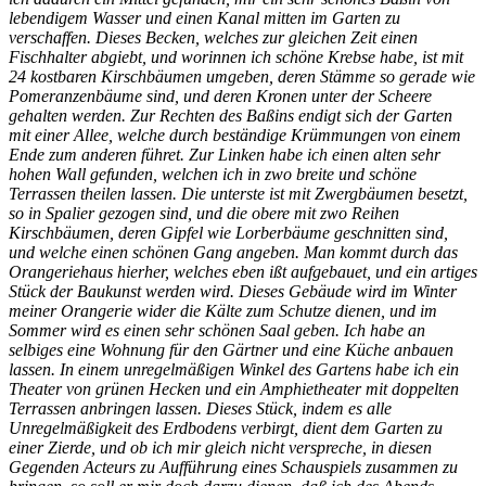
lebendigem Wasser und einen Kanal mitten im Garten zu
verschaffen. Dieses Becken, welches zur gleichen Zeit einen
Fischhalter abgiebt, und worinnen ich schöne Krebse habe, ist mit
24 kostbaren Kirschbäumen umgeben, deren Stämme so gerade wie
Pomeranzenbäume sind, und deren Kronen unter der Scheere
gehalten werden. Zur Rechten des Baßins endigt sich der Garten
mit einer Allee, welche durch beständige Krümmungen von einem
Ende zum anderen führet. Zur Linken habe ich einen alten sehr
hohen Wall gefunden, welchen ich in zwo breite und schöne
Terrassen theilen lassen. Die unterste ist mit Zwergbäumen besetzt,
so in Spalier gezogen sind, und die obere mit zwo Reihen
Kirschbäumen, deren Gipfel wie Lorberbäume geschnitten sind,
und welche einen schönen Gang angeben. Man kommt durch das
Orangeriehaus hierher, welches eben ißt aufgebauet, und ein artiges
Stück der Baukunst werden wird. Dieses Gebäude wird im Winter
meiner Orangerie wider die Kälte zum Schutze dienen, und im
Sommer wird es einen sehr schönen Saal geben. Ich habe an
selbiges eine Wohnung für den Gärtner und eine Küche anbauen
lassen. In einem unregelmäßigen Winkel des Gartens habe ich ein
Theater von grünen Hecken und ein Amphietheater mit doppelten
Terrassen anbringen lassen. Dieses Stück, indem es alle
Unregelmäßigkeit des Erdbodens verbirgt, dient dem Garten zu
einer Zierde, und ob ich mir gleich nicht verspreche, in diesen
Gegenden Acteurs zu Aufführung eines Schauspiels zusammen zu