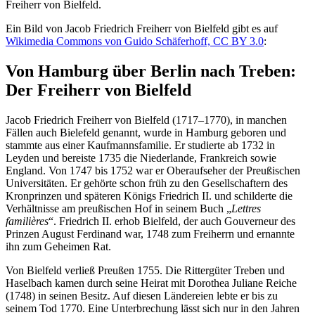
Freiherr von Bielfeld.
Ein Bild von Jacob Friedrich Freiherr von Bielfeld gibt es auf
Wikimedia Commons von Guido Schäferhoff, CC BY 3.0
:
Von Hamburg über Berlin nach Treben:
Der Freiherr von Bielfeld
Jacob Friedrich Freiherr von Bielfeld (1717–1770), in manchen
Fällen auch Bielefeld genannt, wurde in Hamburg geboren und
stammte aus einer Kaufmannsfamilie. Er studierte ab 1732 in
Leyden und bereiste 1735 die Niederlande, Frankreich sowie
England. Von 1747 bis 1752 war er Oberaufseher der Preußischen
Universitäten. Er gehörte schon früh zu den Gesellschaftern des
Kronprinzen und späteren Königs Friedrich II. und schilderte die
Verhältnisse am preußischen Hof in seinem Buch „
Lettres
familières
“. Friedrich II. erhob Bielfeld, der auch Gouverneur des
Prinzen August Ferdinand war, 1748 zum Freiherrn und ernannte
ihn zum Geheimen Rat.
Von Bielfeld verließ Preußen 1755. Die Rittergüter Treben und
Haselbach kamen durch seine Heirat mit Dorothea Juliane Reiche
(1748) in seinen Besitz. Auf diesen Ländereien lebte er bis zu
seinem Tod 1770. Eine Unterbrechung lässt sich nur in den Jahren