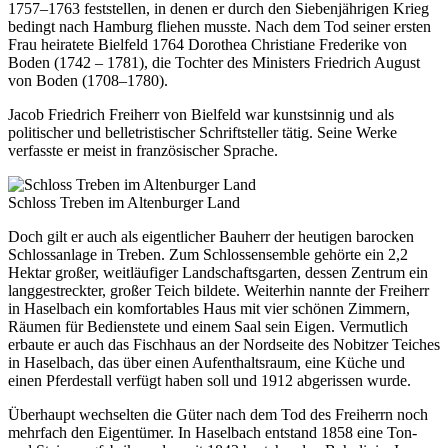
1757–1763 feststellen, in denen er durch den Siebenjährigen Krieg
bedingt nach Hamburg fliehen musste. Nach dem Tod seiner ersten
Frau heiratete Bielfeld 1764 Dorothea Christiane Frederike von
Boden (1742 – 1781), die Tochter des Ministers Friedrich August
von Boden (1708–1780).
Jacob Friedrich Freiherr von Bielfeld war kunstsinnig und als
politischer und belletristischer Schriftsteller tätig. Seine Werke
verfasste er meist in französischer Sprache.
Schloss Treben im Altenburger Land
Doch gilt er auch als eigentlicher Bauherr der heutigen barocken
Schlossanlage in Treben. Zum Schlossensemble gehörte ein 2,2
Hektar großer, weitläufiger Landschaftsgarten, dessen Zentrum ein
langgestreckter, großer Teich bildete. Weiterhin nannte der Freiherr
in Haselbach ein komfortables Haus mit vier schönen Zimmern,
Räumen für Bedienstete und einem Saal sein Eigen. Vermutlich
erbaute er auch das Fischhaus an der Nordseite des Nobitzer Teiches
in Haselbach, das über einen Aufenthaltsraum, eine Küche und
einen Pferdestall verfügt haben soll und 1912 abgerissen wurde.
Überhaupt wechselten die Güter nach dem Tod des Freiherrn noch
mehrfach den Eigentümer. In Haselbach entstand 1858 eine Ton-