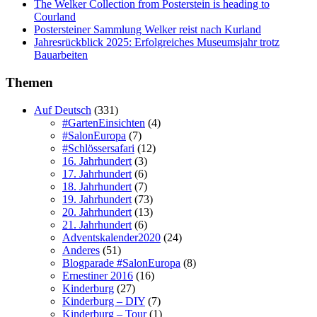
The Welker Collection from Posterstein is heading to
Courland
Postersteiner Sammlung Welker reist nach Kurland
Jahresrückblick 2025: Erfolgreiches Museumsjahr trotz
Bauarbeiten
Themen
Auf Deutsch
(331)
#GartenEinsichten
(4)
#SalonEuropa
(7)
#Schlössersafari
(12)
16. Jahrhundert
(3)
17. Jahrhundert
(6)
18. Jahrhundert
(7)
19. Jahrhundert
(73)
20. Jahrhundert
(13)
21. Jahrhundert
(6)
Adventskalender2020
(24)
Anderes
(51)
Blogparade #SalonEuropa
(8)
Ernestiner 2016
(16)
Kinderburg
(27)
Kinderburg – DIY
(7)
Kinderburg – Tour
(1)