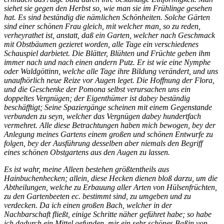
siehet sie gegen den Herbst so, wie man sie im Frühlinge gesehen
hat. Es sind beständig die nämlichen Schönheiten. Solche Gärten
sind einer schönen Frau gleich, mit welcher man, so zu reden,
verheyrathet ist, anstatt, daß ein Garten, welcher nach Geschmack
mit Obstbäumen gezieret worden, alle Tage ein verschiedenes
Schauspiel darbietet. Die Blätter, Blühten und Früchte geben ihm
immer nach und nach einen andern Putz. Er ist wie eine Nymphe
oder Waldgöttinn, welche alle Tage ihre Bildung verändert, und uns
unaufhörlich neue Reize vor Augen leget. Die Hoffnung der Flora,
und die Geschenke der Pomona selbst verursachen uns ein
doppeltes Vergnügen; der Eigenthümer ist dabey beständig
beschäfftigt; Seine Spaziergänge scheinen mit einem Gegenstande
verbunden zu seyn, welcher das Vergnügen dabey hundertfach
vermehret. Alle diese Betrachtungen haben mich bewogen, bey der
Anlegung meines Gartens einem großen und schönen Entwurfe zu
folgen, bey der Ausführung desselben aber niemals den Begriff
eines schönen Obstgartens aus den Augen zu lassen.
Es ist wahr, meine Alleen bestehen größtentheils aus
Hainbuchenhecken; allein, diese Hecken dienen bloß darzu, um die
Abtheilungen, welche zu Erbauung aller Arten von Hülsenfrüchten,
zu den Gartenbeeten ec. bestimmt sind, zu umgeben und zu
verdecken. Da ich einen großen Bach, welcher in der
Nachbarschaft fließt, einige Schritte näher geführet habe; so habe
ich dadurch ein Mittel gefunden, mir ein sehr schönes Baßin von