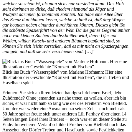
welcher so schön ist, als man sichs nur vorstellen kann. Das Holz
steht darinnen so dicke, daß ehedem niemand als Jäger und
Wildpret darinnen fortkommen konnten. Ich habe eine Allee über
das Kreuz durchhauen lassen, welche so breit ist, daß drey Wagen
gar bequem neben einander durchfahren können. Dieses giebt ißo
die schönste Spazierfahrt von der Welt. Da die ganze Gegend umher
noch von kleinen Bächen durchschnitten wird, deren Ufer mit
Weiden, wilden Kirsch- und anderen Bäumen bepflanzt sind, so
können Sie sich leicht vorstellen, daß es mir nicht an Spaziergängen
mangelt, und daß sie sehr verschieden sind.
[…]“
Blick ins Buch “Wasserspiele” von Marlene Hofmann: Hier eine
Illustration der Geschichte “Konzert mit Fischen”, die in Treben und
Haselbach spielt.
Erinnern Sie sich an ihren letzten handgeschriebenen Brief, liebe
Zuhörende? Ohne jemanden zu nahe treten zu wollen, aber ich bin
sicher, er war nicht halb so lang wie der des Freiherrn von Bielfeld.
Und der war weder eine Ausnahme zu seiner Zeit – noch mehr als
50 Jahre später freute sich unter anderen Lili Parthey über einen 14
Seiten langen Brief ihres Bruders – noch war er an dieser Stelle zu
Ende. Im weiteren Verlauf schildert Freiherr von Bielfeld noch das
Aussehen der Dörfer Treben und Haselbach, sowie Festlichkeiten