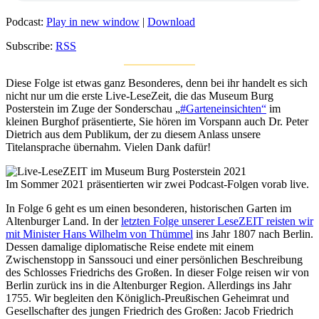
Podcast:
Play in new window
|
Download
Subscribe:
RSS
Diese Folge ist etwas ganz Besonderes, denn bei ihr handelt es sich
nicht nur um die erste Live-LeseZeit, die das Museum Burg
Posterstein im Zuge der Sonderschau „
#Garteneinsichten“
im
kleinen Burghof präsentierte, Sie hören im Vorspann auch Dr. Peter
Dietrich aus dem Publikum, der zu diesem Anlass unsere
Titelansprache übernahm. Vielen Dank dafür!
Im Sommer 2021 präsentierten wir zwei Podcast-Folgen vorab live.
In Folge 6 geht es um einen besonderen, historischen Garten im
Altenburger Land. In der
letzten Folge unserer LeseZEIT reisten wir
mit Minister Hans Wilhelm von Thümmel
ins Jahr 1807 nach Berlin.
Dessen damalige diplomatische Reise endete mit einem
Zwischenstopp in Sanssouci und einer persönlichen Beschreibung
des Schlosses Friedrichs des Großen. In dieser Folge reisen wir von
Berlin zurück ins in die Altenburger Region. Allerdings ins Jahr
1755. Wir begleiten den Königlich-Preußischen Geheimrat und
Gesellschafter des jungen Friedrich des Großen: Jacob Friedrich