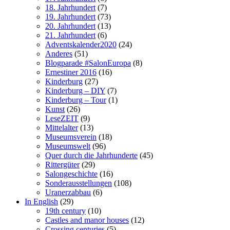
18. Jahrhundert
(7)
19. Jahrhundert
(73)
20. Jahrhundert
(13)
21. Jahrhundert
(6)
Adventskalender2020
(24)
Anderes
(51)
Blogparade #SalonEuropa
(8)
Ernestiner 2016
(16)
Kinderburg
(27)
Kinderburg – DIY
(7)
Kinderburg – Tour
(1)
Kunst
(26)
LeseZEIT
(9)
Mittelalter
(13)
Museumsverein
(18)
Museumswelt
(96)
Quer durch die Jahrhunderte
(45)
Rittergüter
(29)
Salongeschichte
(16)
Sonderausstellungen
(108)
Uranerzabbau
(6)
In English
(29)
19th century
(10)
Castles and manor houses
(12)
Crossing centuries
(5)