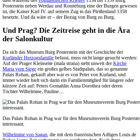
dass während des
vogtländischen Krieges
1354 bis 1359 Burg
Posterstein neben Werdau und Ronneburg eine der Burgen gewesen
ist, die Kaiser Karl IV. auf seinem Zug in das Pleißenland 1358
besetzte. Und da wäre er – der Bezug von Burg zu Burg.
Und Prag? Die Zeitreise geht in die Ära
der Salonkultur
Da sich das Museum Burg Posterstein mit der Geschichte der
Kurländer Herzogsfamilie
befasst, muss nicht lange gesucht werden:
Auf der Prager Kleinseite (mala strana) steht unweit der
Kirche
Maria vom Siege
ein großes gelbes Stadtpalais, das so genannte
Palais Rohan, gekauft aber war es von Peter von Kurland, und
immer wieder hielt sich darin ein Familienmitglied für längere oder
kürzere Zeit auf: Peters Gemahlin Anna Dorothea oder deren
Töchter Wilhelmine, Pauline…
Das Palais Rohan in Prag war für den Museumsverein Burg Posterste
interessant.
Wilhelmine von Sagan
, die mit dem französischen Adligen Louis de