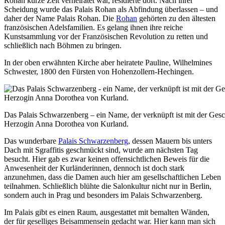
Rohan kurze Zeit verheiratet war, residierte dort. Nach ihrer
Scheidung wurde das Palais Rohan als Abfindung überlassen – und
daher der Name Palais Rohan. Die
Rohan
gehörten zu den ältesten
französischen Adelsfamilien. Es gelang ihnen ihre reiche
Kunstsammlung vor der Französischen Revolution zu retten und
schließlich nach Böhmen zu bringen.
In der oben erwähnten Kirche aber heiratete Pauline, Wilhelmines
Schwester, 1800 den Fürsten von Hohenzollern-Hechingen.
Das Palais Schwarzenberg – ein Name, der verknüpft ist mit der Gesc
Herzogin Anna Dorothea von Kurland.
Das wunderbare
Palais Schwarzenberg
, dessen Mauern bis unters
Dach mit Sgraffitis geschmückt sind, wurde am nächsten Tag
besucht. Hier gab es zwar keinen offensichtlichen Beweis für die
Anwesenheit der Kurländerinnen, dennoch ist doch stark
anzunehmen, dass die Damen auch hier am gesellschaftlichen Leben
teilnahmen. Schließlich blühte die Salonkultur nicht nur in Berlin,
sondern auch in Prag und besonders im Palais Schwarzenberg.
Im Palais gibt es einen Raum, ausgestattet mit bemalten Wänden,
der für geselliges Beisammensein gedacht war. Hier kann man sich