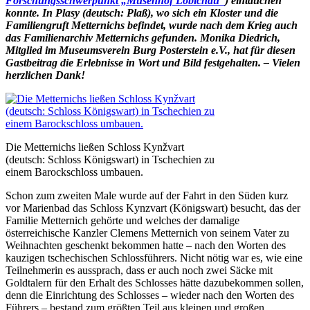
Forschungsschwerpunkt „Musenhof Löbichau“
) eintauchen
konnte. In Plasy (deutsch: Plaß), wo sich ein Kloster und die
Familiengruft Metternichs befindet, wurde nach dem Krieg auch
das Familienarchiv Metternichs gefunden. Monika Diedrich,
Mitglied im Museumsverein Burg Posterstein e.V., hat für diesen
Gastbeitrag die Erlebnisse in Wort und Bild festgehalten. – Vielen
herzlichen Dank!
Die Metternichs ließen Schloss Kynžvart
(deutsch: Schloss Königswart) in Tschechien zu
einem Barockschloss umbauen.
Schon zum zweiten Male wurde auf der Fahrt in den Süden kurz
vor Marienbad das Schloss Kynzvart (Königswart) besucht, das der
Familie Metternich gehörte und welches der damalige
österreichische Kanzler Clemens Metternich von seinem Vater zu
Weihnachten geschenkt bekommen hatte – nach den Worten des
kauzigen tschechischen Schlossführers. Nicht nötig war es, wie eine
Teilnehmerin es aussprach, dass er auch noch zwei Säcke mit
Goldtalern für den Erhalt des Schlosses hätte dazubekommen sollen,
denn die Einrichtung des Schlosses – wieder nach den Worten des
Führers – bestand zum größten Teil aus kleinen und großen