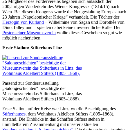
26 Mitglieder des Fördervereins begaben sich anlässlich der
200jährigen Wiederkehr des Wiener Kongresses (1814/15) nach
Wien. Bei diesem Kongress wurde die Neugestaltung Europas nach
23 Jahren „Napoleonischer Kriege“ verhandelt. Die Töchter der
Herzogin von Kurland
– Wilhelmine von Sagan und Dorothée von
Dino-Talleyrand – spielten dabei keine unwesentliche Rolle. Der
Postersteiner Museumsverein
wollte dieses Geschehen so gut wie
möglich nacherleben.
Erste Station: Stifterhaus Linz
Passend zur Sonderausstellung
„Salongeschichten“ besichtigte der
Museumsverein das Stifterhaus in Linz, das
Wohnhaus Aldelbert Stifters (1805–1868).
Erste Station auf der Reise war Linz, wo die Besichtigung des
Stifterhauses
, dem Wohnhaus Aldelbert Stifters (1805–1868),
anstand. Die Einblicke in das Schaffen Stifters stehen in
unmittelbarem Zusammenhang mit unserer aktuellen
Sonderausstellung „Salongeschichten“
. Die darin erstmals gezeigte