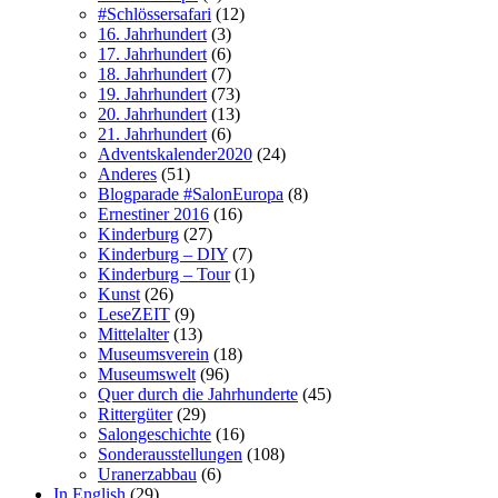
#Schlössersafari
(12)
16. Jahrhundert
(3)
17. Jahrhundert
(6)
18. Jahrhundert
(7)
19. Jahrhundert
(73)
20. Jahrhundert
(13)
21. Jahrhundert
(6)
Adventskalender2020
(24)
Anderes
(51)
Blogparade #SalonEuropa
(8)
Ernestiner 2016
(16)
Kinderburg
(27)
Kinderburg – DIY
(7)
Kinderburg – Tour
(1)
Kunst
(26)
LeseZEIT
(9)
Mittelalter
(13)
Museumsverein
(18)
Museumswelt
(96)
Quer durch die Jahrhunderte
(45)
Rittergüter
(29)
Salongeschichte
(16)
Sonderausstellungen
(108)
Uranerzabbau
(6)
In English
(29)