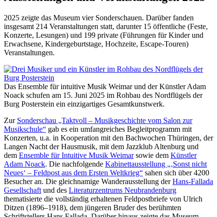
2025 zeigte das Museum vier Sonderschauen. Darüber fanden
insgesamt 214 Veranstaltungen statt, darunter 15 öffentliche (Feste,
Konzerte, Lesungen) und 199 private (Führungen für Kinder und
Erwachsene, Kindergeburtstage, Hochzeite, Escape-Touren)
Veranstaltungen.
Das Ensemble für intuitive Musik Weimar und der Künstler Adam
Noack schufen am 15. Juni 2025 im Rohbau des Nordflügels der
Burg Posterstein ein einzigartiges Gesamtkunstwerk.
Zur
Sonderschau „Taktvoll – Musikgeschichte vom Salon zur
Musikschule“
gab es ein umfangreiches Begleitprogramm mit
Konzerten, u.a. in Kooperation mit den Bachwochen Thüringen, der
Langen Nacht der Hausmusik, mit dem Jazzklub Altenburg und
dem
Ensemble für Intuitive Musik Weimar
sowie dem
Künstler
Adam Noack
. Die nachfolgende
Kabinettausstellung „‚Sonst nicht
Neues‘ – Feldpost aus dem Ersten Weltkrieg“
sahen sich über 4200
Besucher an. Die gleichnamige Wanderausstellung der
Hans-Fallada
Gesellschaft
und des
Literaturzentrums Neubrandenburg
thematisierte die vollständig erhaltenen Feldpostbriefe von Ulrich
Ditzen (1896–1918), dem jüngeren Bruder des berühmten
Schriftstellers Hans Fallada. Darüber hinaus zeigte das Museum