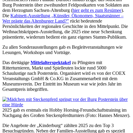
Burg Posterstein über zweihundert Feldpostkarten von Soldaten aus
dem Herzogtum Sachsen-Altenburg (
hier geht es zum Resümee
).
Die
Kabinett-Ausstellung „Künstler, Ökonomen, Staatsmänner –
Wer prägte das Altenburger Land?”
rückt bedeutende
Persönlichkeiten der regionalen Geschichte in den Mittelpunkt. Die
Weihnachtskrippen-Ausstellung, die 2025 eine neue Schenkung
präsentierte, wiederum bedient ein ganz eigenes Stamm-Publikum.
Zu allen Sonderausstellungen gab es Begleitveranstaltungen wie
Lesungen, Workshops und Vorträge.
Das dreitägige
Mittelalterspektakel
zu Pfingsten mit
Ritterturnieren, Markt und Spielleuten lockte rund 5000
Schaulustige nach Posterstein. Organisiert wird es von der COEX
Veranstaltungs GmbH & Co.KG in Zusammenarbeit mit dem
Museumsverein. Der Eintritt ins Museum war wie jedes Jahr im
Gesamtpreis inbegriffen.
2025 gab es erstmals ein Hobby Horsing-Freundschaftstraining im
Nachgang des Großen Steckenpferdturniers (Foto: Hannes Menzer).
Die Angebote der „Kinderburg“ zählten 2025 zu den Top 3
Besuchsgründen. Neben der Familien-Ausstellung gab es speziell