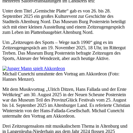
mehreren Salonveranstaltungen im Landkreis teil:
Unter dem Titel „Gemischte Platte“ gab es von 26. bis 28.
September 2025 ein großes Kulturevent zur Geschichte des
Stadtteils Altenburg Nord. Das Museum Burg Posterstein beteiligt
sich mit einer kleinen Ausstellung und einem Zeitzeugengespräch
zum Leben im Plattenbaugebiet Altenburg Nord.
Um „Zeitzeugen des Sports – Wege nach 1990“ ging es im
Zeitzeugengespräch am 19. November 2025, 18 Uhr, im Rittergut
Treben. Das Museum Burg Posterstein befragte Zeitzeugen des
Sports, Akteure der Wendezeit, aber auch heutige Aktive.
Michail Cunetchi umrahmte den Vortrag am Akkordeon (Foto:
Hannes Menzer).
Mit dem Musikvortrag „Ulrich Ditzen, Hans Fallada und der Erste
Weltkrieg“ am 30. August 2025 in der Neuen Scheune Posterstein
war das Museum Teil des ProvinzGlück Festivals vom 25. August
bis 14. September 2025 im Altenburger Land. Es referierte Christian
Winterstein von der Hans-Fallada-Gesellschaft. Michail Cunetchi
untermalte den Vortrag am Akkordeon.
Drei Zeitzeugensalons mit musikalischem Thema in Altenburg und
in Langenleuba-Niederhain aus dem Jahr 2024 flossen 2025