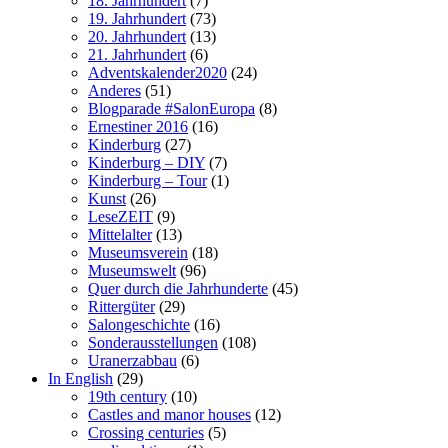
18. Jahrhundert
(7)
19. Jahrhundert
(73)
20. Jahrhundert
(13)
21. Jahrhundert
(6)
Adventskalender2020
(24)
Anderes
(51)
Blogparade #SalonEuropa
(8)
Ernestiner 2016
(16)
Kinderburg
(27)
Kinderburg – DIY
(7)
Kinderburg – Tour
(1)
Kunst
(26)
LeseZEIT
(9)
Mittelalter
(13)
Museumsverein
(18)
Museumswelt
(96)
Quer durch die Jahrhunderte
(45)
Rittergüter
(29)
Salongeschichte
(16)
Sonderausstellungen
(108)
Uranerzabbau
(6)
In English
(29)
19th century
(10)
Castles and manor houses
(12)
Crossing centuries
(5)