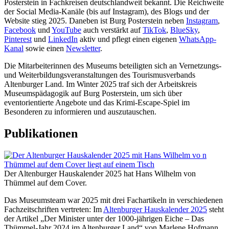
Posterstein in Fachkreisen deutschlandweit bekannt. Die Reichweite
der Social Media-Kanäle (bis auf Instagram), des Blogs und der
Website stieg 2025. Daneben ist Burg Posterstein neben
Instagram
,
Facebook
und
YouTube
auch verstärkt auf
TikTok
,
BlueSky
,
Pinterest
und
LinkedIn
aktiv und pflegt einen eigenen
WhatsApp-
Kanal
sowie einen
Newsletter
.
Die Mitarbeiterinnen des Museums beteiligten sich an Vernetzungs-
und Weiterbildungsveranstaltungen des Tourismusverbands
Altenburger Land. Im Winter 2025 traf sich der Arbeitskreis
Museumspädagogik auf Burg Posterstein, um sich über
eventorientierte Angebote und das Krimi-Escape-Spiel im
Besonderen zu informieren und auszutauschen.
Publikationen
Der Altenburger Hauskalender 2025 hat Hans Wilhelm von
Thümmel auf dem Cover.
Das Museumsteam war 2025 mit drei Fachartikeln in verschiedenen
Fachzeitschriften vertreten: Im
Altenburger Hauskalender 2025
steht
der Artikel „Der Minister unter der 1000-jährigen Eiche – Das
Thümmel-Jahr 2024 im Altenburger Land“ von Marlene Hofmann.