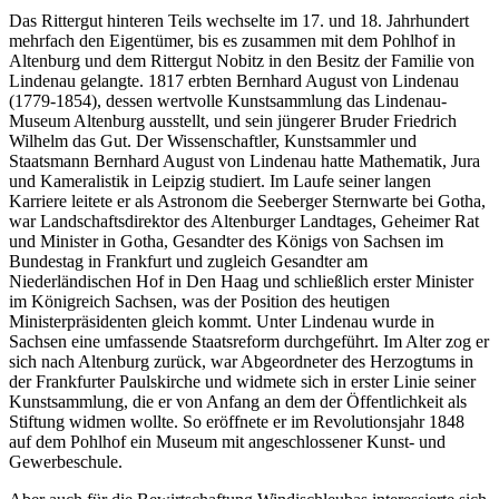
Das Rittergut hinteren Teils wechselte im 17. und 18. Jahrhundert
mehrfach den Eigentümer, bis es zusammen mit dem Pohlhof in
Altenburg und dem Rittergut Nobitz in den Besitz der Familie von
Lindenau gelangte. 1817 erbten Bernhard August von Lindenau
(1779-1854), dessen wertvolle Kunstsammlung das Lindenau-
Museum Altenburg ausstellt, und sein jüngerer Bruder Friedrich
Wilhelm das Gut. Der Wissenschaftler, Kunstsammler und
Staatsmann Bernhard August von Lindenau hatte Mathematik, Jura
und Kameralistik in Leipzig studiert. Im Laufe seiner langen
Karriere leitete er als Astronom die Seeberger Sternwarte bei Gotha,
war Landschaftsdirektor des Altenburger Landtages, Geheimer Rat
und Minister in Gotha, Gesandter des Königs von Sachsen im
Bundestag in Frankfurt und zugleich Gesandter am
Niederländischen Hof in Den Haag und schließlich erster Minister
im Königreich Sachsen, was der Position des heutigen
Ministerpräsidenten gleich kommt. Unter Lindenau wurde in
Sachsen eine umfassende Staatsreform durchgeführt. Im Alter zog er
sich nach Altenburg zurück, war Abgeordneter des Herzogtums in
der Frankfurter Paulskirche und widmete sich in erster Linie seiner
Kunstsammlung, die er von Anfang an dem der Öffentlichkeit als
Stiftung widmen wollte. So eröffnete er im Revolutionsjahr 1848
auf dem Pohlhof ein Museum mit angeschlossener Kunst- und
Gewerbeschule.