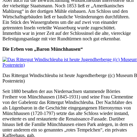
Aber auch für die Bewirtschaftung Windischleubas interessierte sich
der vielseitige Staatsmann. Noch 1853 ließ er „Amerikanisches
Mahlzeug“ in der dortigen Mühle einbauen. Am Schloss und den
Wirtschaftsgebäuden ließ er bauliche Veränderungen durchführen.
Ein Stück des Wassergrabens um die auf zwei von einander
getrennten Inseln verteilte Wasserburg wurde zugeschüttet.
Immerhin war in jener Zeit auf der Schlossinsel die alte, viereckige
Befestigungsanlage mit vier Rundtürmen noch gut erkennbar.
Die Erben von „Baron Münchhausen“
Das Rittergut Windischleuba ist heute Jugendherberge ((c) Museum 
Posterstein)
Seit 1880 besaßen der aus Niedersachsen stammende Börries
Freiherr von Münchhausen (1845-1931) und seine Frau Clementine
von der Gabelentz das Rittergut Windischleuba. Der Nachfahre des
als Lügenbaron in die Geschichte eingegangenen Hieronymus von
Münchhausen (1720-1797) setzte das alte Schloss wieder instand,
erweiterte es und restaurierte die Renaissance-Fassade. Darüber
hinaus ließ die Familie Münchhausen einen Park anlegen, in dem es
unter anderem ein so genanntes „rotes Tempelchen“, ein privates
Kaffeehaus, gab.