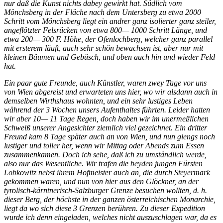
nur daß die Kunst nichts dabey gewirkt hat. Südlich vom
Mönchsberg in der Fläche nach dem Untersberg zu etwa 2000
Schritt vom Mönchsberg liegt ein andrer ganz isolierter ganz steiler,
angeflötzter Felsrücken von etwa 800— 1000 Schritt Länge, und
etwa 200— 300 F. Höhe, der Ofenlochberg, welcher ganz parallel
mit ersterem läuft, auch sehr schön bewachsen ist, aber nur mit
kleinen Bäumen und Gebüsch, und oben auch hin und wieder Feld
hat.
Ein paar gute Freunde, auch Künstler, waren zwey Tage vor uns
von Wien abgereist und erwarteten uns hier, wo wir alsdann auch in
demselben Wirthshaus wohnten, und ein sehr lustiges Leben
während der 3 Wochen unsers Aufenthaltes führten. Leider hatten
wir aber 10— 11 Tage Regen, doch haben wir im unermeßlichen
Schweiß unserer Angesichter ziemlich viel gezeichnet. Ein dritter
Freund kam 8 Tage später auch an von Wien, und nun giengs noch
lustiger und toller her, wenn wir Mittag oder Abends zum Essen
zusammenkamen. Doch ich sehe, daß ich zu umständlich werde,
also nur das Wesentliche. Wir trafen die beyden jungen Fürsten
Lobkowitz nebst ihrem Hofmeister auch an, die durch Steyermark
gekommen waren, und nun von hier aus den Glöckner, an der
tyrolisch-kärntnerisch-Salzburger Grenze besuchen wollten, d. h.
dieser Berg, der höchste in der ganzen österreichischen Monarchie,
liegt da wo sich diese 3 Grenzen berühren. Zu dieser Expedition
wurde ich denn eingeladen, welches nicht auszuschlagen war, da es