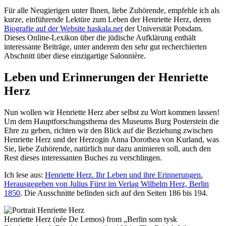
Für alle Neugierigen unter Ihnen, liebe Zuhörende, empfehle ich als
kurze, einführende Lektüre zum Leben der Henriette Herz, deren
Biografie auf der Website haskala.net
der Universität Potsdam.
Dieses Online-Lexikon über die jüdische Aufklärung enthält
interessante Beiträge, unter anderem den sehr gut recherchierten
Abschnitt über diese einzigartige Salonnière.
Leben und Erinnerungen der Henriette
Herz
Nun wollen wir Henriette Herz aber selbst zu Wort kommen lassen!
Um dem Hauptforschungsthema des Museums Burg Posterstein die
Ehre zu geben, richten wir den Blick auf die Beziehung zwischen
Henriette Herz und der Herzogin Anna Dorothea von Kurland, was
Sie, liebe Zuhörende, natürlich nur dazu animieren soll, auch den
Rest dieses interessanten Buches zu verschlingen.
Ich lese aus:
Henriette Herz. Ihr Leben und ihre Erinnerungen.
Herausgegeben von Julius Fürst im Verlag Wilhelm Herz, Berlin
1850
. Die Ausschnitte befinden sich auf den Seiten 186 bis 194.
Henriette Herz (née De Lemos) from „Berlin som tysk