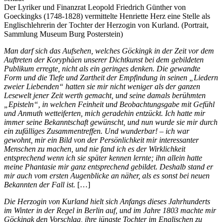
Der Lyriker und Finanzrat Leopold Friedrich Günther von
Goeckingks (1748-1828) vermittelte Henriette Herz eine Stelle als
Englischlehrerin der Tochter der Herzogin von Kurland. (Portrait,
Sammlung Museum Burg Posterstein)
Man darf sich das Aufsehen, welches Göckingk in der Zeit vor dem
Auftreten der Koryphäen unserer Dichtkunst bei dem gebildeten
Publikum erregte, nicht als ein geringes denken. Die gewandte
Form und die Tiefe und Zartheit der Empfindung in seinen „Liedern
zweier Liebenden“ hatten sie mir nicht weniger als der ganzen
Lesewelt jener Zeit werth gemacht, und seine damals berühmten
„Episteln“, in welchen Feinheit und Beobachtungsgabe mit Gefühl
und Anmuth wetteiferten, mich geradehin entzückt. Ich hatte mir
immer seine Bekanntschaft gewünscht, und nun wurde sie mir durch
ein zufälliges Zusammentreffen. Und wunderbar! – ich war
gewohnt, mir ein Bild von der Persönlichkeit mir interessanter
Menschen zu machen, und nie fand ich es der Wirklichkeit
entsprechend wenn ich sie später kennen lernte; ihn allein hatte
meine Phantasie mir ganz entsprechend gebildet. Deshalb stand er
mir auch vom ersten Augenblicke an näher, als es sonst bei neuen
Bekannten der Fall ist.
[…]
Die Herzogin von Kurland hielt sich Anfangs dieses Jahrhunderts
im Winter in der Regel in Berlin auf, und im Jahre 1803 machte mir
Göckingk den Vorschlag, ihre jüngste Tochter im Englischen zu