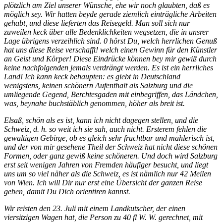
plötzlich am Ziel unserer Wünsche, ehe wir noch glaubten, daß es
möglich sey. Wir hatten beyde gerade ziemlich einträgliche Arbeiten
gehabt, und diese lieferten das Reisegeld. Man soll sich nur
zuweilen keck über alle Bedenklichkeiten wegsetzen, die in unsrer
Lage übrigens verzeihlich sind. 0 hörst Du, welch herrlichen Genuß
hat uns diese Reise verschafft! welch einen Gewinn für den Künstler
an Geist und Körper! Diese Eindrücke können bey mir gewiß durch
keine nachfolgenden jemals verdrängt werden. Es ist ein herrliches
Land! Ich kann keck behaupten: es giebt in Deutschland
wenigstens, keinen schönern Aufenthalt als Salzburg und die
umliegende Gegend, Berchtesgaden mit einbegriffen, das Ländchen,
was, beynahe buchstäblich genommen, höher als breit ist.
Elsaß, schön als es ist, kann ich nicht dagegen stellen, und die
Schweiz, d. h. so weit ich sie sah, auch nicht. Ersterem fehlen die
ge­waltigen Gebirge, ob es gleich sehr fruchtbar und mahlerisch ist,
und der von mir gesehene Theil der Schweiz hat nicht diese schönen
Formen, oder ganz gewiß keine schöneren. Und doch wird Salzburg
erst seit wenigen Jahren von Fremden häufiger besucht, und liegt
uns um so viel näher als die Schweiz, es ist nämlich nur 42 Meilen
von Wien. Ich will Dir nur erst eine Übersicht der ganzen Reise
geben, damit Du Dich orientiren kannst.
Wir reisten den 23. Juli mit einem Landkutscher, der einen
viersitzigen Wagen hat, die Person zu 40 fl W. W. gerechnet, mit