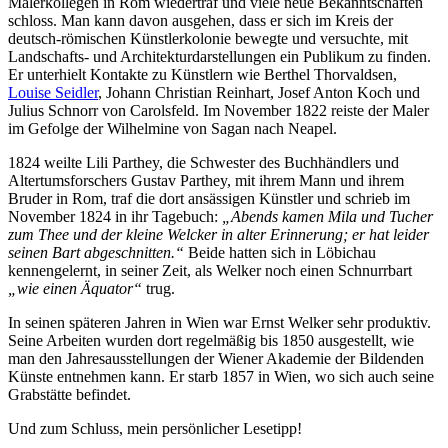
Malerkollegen in Rom wiedertraf und viele neue Bekanntschaften
schloss. Man kann davon ausgehen, dass er sich im Kreis der
deutsch-römischen Künstlerkolonie bewegte und versuchte, mit
Landschafts- und Architekturdarstellungen ein Publikum zu finden.
Er unterhielt Kontakte zu Künstlern wie Berthel Thorvaldsen,
Louise Seidler
, Johann Christian Reinhart, Josef Anton Koch und
Julius Schnorr von Carolsfeld. Im November 1822 reiste der Maler
im Gefolge der Wilhelmine von Sagan nach Neapel.
1824 weilte Lili Parthey, die Schwester des Buchhändlers und
Altertumsforschers Gustav Parthey, mit ihrem Mann und ihrem
Bruder in Rom, traf die dort ansässigen Künstler und schrieb im
November 1824 in ihr Tagebuch:
„Abends kamen Mila und Tucher
zum Thee und der kleine Welcker in alter Erinnerung; er hat leider
seinen Bart abgeschnitten.“
Beide hatten sich in Löbichau
kennengelernt, in seiner Zeit, als Welker noch einen Schnurrbart
„wie einen Äquator“
trug.
In seinen späteren Jahren in Wien war Ernst Welker sehr produktiv.
Seine Arbeiten wurden dort regelmäßig bis 1850 ausgestellt, wie
man den Jahresausstellungen der Wiener Akademie der Bildenden
Künste entnehmen kann. Er starb 1857 in Wien, wo sich auch seine
Grabstätte befindet.
Und zum Schluss, mein persönlicher Lesetipp!