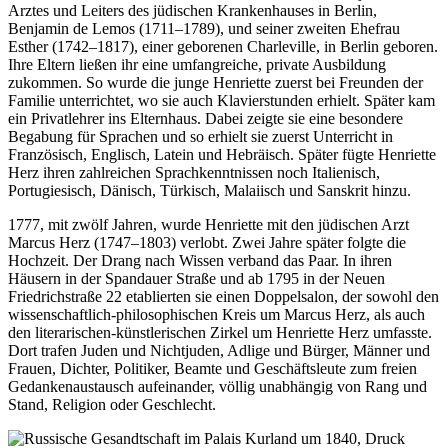
Arztes und Leiters des jüdischen Krankenhauses in Berlin,
Benjamin de Lemos (1711–1789), und seiner zweiten Ehefrau
Esther (1742–1817), einer geborenen Charleville, in Berlin geboren.
Ihre Eltern ließen ihr eine umfangreiche, private Ausbildung
zukommen. So wurde die junge Henriette zuerst bei Freunden der
Familie unterrichtet, wo sie auch Klavierstunden erhielt. Später kam
ein Privatlehrer ins Elternhaus. Dabei zeigte sie eine besondere
Begabung für Sprachen und so erhielt sie zuerst Unterricht in
Französisch, Englisch, Latein und Hebräisch. Später fügte Henriette
Herz ihren zahlreichen Sprachkenntnissen noch Italienisch,
Portugiesisch, Dänisch, Türkisch, Malaiisch und Sanskrit hinzu.
1777, mit zwölf Jahren, wurde Henriette mit den jüdischen Arzt
Marcus Herz (1747–1803) verlobt. Zwei Jahre später folgte die
Hochzeit. Der Drang nach Wissen verband das Paar. In ihren
Häusern in der Spandauer Straße und ab 1795 in der Neuen
Friedrichstraße 22 etablierten sie einen Doppelsalon, der sowohl den
wissenschaftlich-philosophischen Kreis um Marcus Herz, als auch
den literarischen-künstlerischen Zirkel um Henriette Herz umfasste.
Dort trafen Juden und Nichtjuden, Adlige und Bürger, Männer und
Frauen, Dichter, Politiker, Beamte und Geschäftsleute zum freien
Gedankenaustausch aufeinander, völlig unabhängig von Rang und
Stand, Religion oder Geschlecht.