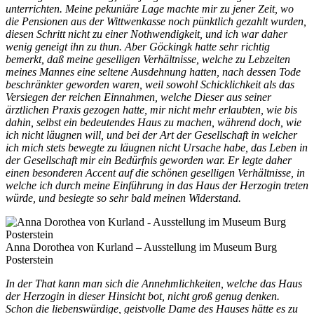
unterrichten. Meine pekuniäre Lage machte mir zu jener Zeit, wo
die Pensionen aus der Wittwenkasse noch pünktlich gezahlt wurden,
diesen Schritt nicht zu einer Nothwendigkeit, und ich war daher
wenig geneigt ihn zu thun. Aber Göckingk hatte sehr richtig
bemerkt, daß meine geselligen Verhältnisse, welche zu Lebzeiten
meines Mannes eine seltene Ausdehnung hatten, nach dessen Tode
beschränkter geworden waren, weil sowohl Schicklichkeit als das
Versiegen der reichen Einnahmen, welche Dieser aus seiner
ärztlichen Praxis gezogen hatte, mir nicht mehr erlaubten, wie bis
dahin, selbst ein bedeutendes Haus zu machen, während doch, wie
ich nicht läugnen will, und bei der Art der Gesellschaft in welcher
ich mich stets bewegte zu läugnen nicht Ursache habe, das Leben in
der Gesellschaft mir ein Bedürfnis geworden war. Er legte daher
einen besonderen Accent auf die schönen geselligen Verhältnisse, in
welche ich durch meine Einführung in das Haus der Herzogin treten
würde, und besiegte so sehr bald meinen Widerstand.
Anna Dorothea von Kurland – Ausstellung im Museum Burg
Posterstein
In der That kann man sich die Annehmlichkeiten, welche das Haus
der Herzogin in dieser Hinsicht bot, nicht groß genug denken.
Schon die liebenswürdige, geistvolle Dame des Hauses hätte es zu