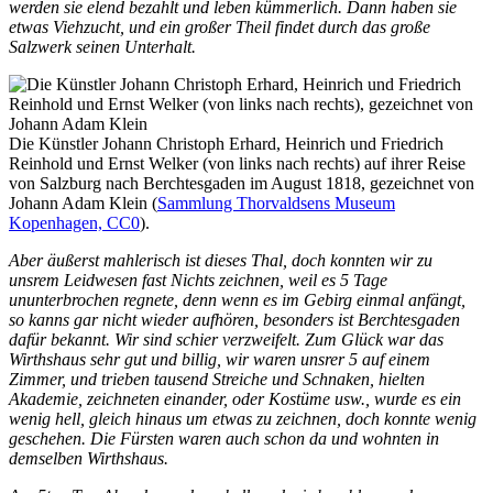
werden sie elend bezahlt und leben kümmerlich. Dann haben sie
etwas Viehzucht, und ein großer Theil findet durch das große
Salzwerk seinen Unterhalt.
Die Künstler Johann Christoph Erhard, Heinrich und Friedrich
Reinhold und Ernst Welker (von links nach rechts) auf ihrer Reise
von Salzburg nach Berchtesgaden im August 1818, gezeichnet von
Johann Adam Klein (
Sammlung Thorvaldsens Museum
Kopenhagen, CC0
).
Aber äußerst mahlerisch ist dieses Thal, doch konnten wir zu
unsrem Leidwesen fast Nichts zeichnen, weil es 5 Tage
ununterbrochen regnete, denn wenn es im Gebirg einmal anfängt,
so kanns gar nicht wieder aufhören, beson­ders ist Berchtesgaden
dafür bekannt. Wir sind schier verzweifelt. Zum Glück war das
Wirthshaus sehr gut und billig, wir waren unsrer 5 auf einem
Zimmer, und trieben tausend Streiche und Schnaken, hielten
Akademie, zeichneten einander, oder Kostüme usw., wurde es ein
wenig hell, gleich hinaus um etwas zu zeichnen, doch konnte wenig
geschehen. Die Fürsten waren auch schon da und wohnten in
demselben Wirthshaus.