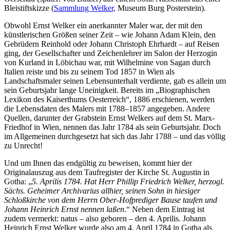
Bleistiftskizze (
Sammlung Welker,
Museum Burg Posterstein).
Obwohl Ernst Welker ein anerkannter Maler war, der mit den
künstlerischen Größen seiner Zeit – wie Johann Adam Klein, den
Gebrüdern Reinhold oder Johann Christoph Ehrhardt – auf Reisen
ging, der Gesellschafter und Zeichenlehrer im Salon der Herzogin
von Kurland in Löbichau war, mit Wilhelmine von Sagan durch
Italien reiste und bis zu seinem Tod 1857 in Wien als
Landschaftsmaler seinen Lebensunterhalt verdiente, gab es allein um
sein Geburtsjahr lange Uneinigkeit. Bereits im „Biographischen
Lexikon des Kaiserthums Oesterreich“, 1886 erschienen, werden
die Lebensdaten des Malers mit 1788–1857 angegeben. Andere
Quellen, darunter der Grabstein Ernst Welkers auf dem St. Marx-
Friedhof in Wien, nennen das Jahr 1784 als sein Geburtsjahr. Doch
im Allgemeinen durchgesetzt hat sich das Jahr 1788 – und das völlig
zu Unrecht!
Und um Ihnen das endgültig zu beweisen, kommt hier der
Originalauszug aus dem Taufregister der Kirche St. Augustin in
Gotha: „
5. Aprilis 1784. Hat Herr Phillip Friedrich Welker, herzogl.
Sächs. Geheimer Archivarius allhier, seinen Sohn in hiesiger
Schloßkirche von dem Herrn Ober-Hofprediger Bause taufen und
Johann Heinrich Ernst nennen laßen
.“ Neben dem Eintrag ist
zudem vermerkt: natus – also geboren – den 4. Aprilis. Johann
Heinrich Ernst Welker wurde also am 4. April 1784 in Gotha als