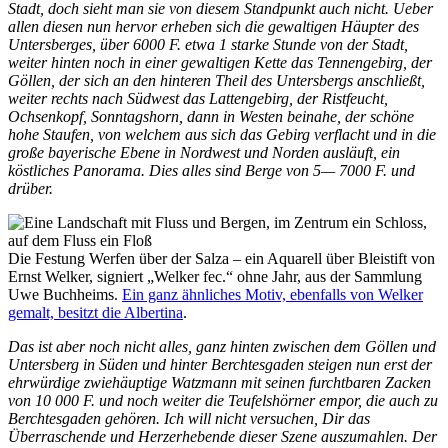
Stadt, doch sieht man sie von diesem Standpunkt auch nicht. Ueber
allen diesen nun hervor erheben sich die gewaltigen Häupter des
Untersberges, über 6000 F. etwa 1 starke Stunde von der Stadt,
weiter hinten noch in einer gewaltigen Kette das Tennengebirg, der
Göllen, der sich an den hinteren Theil des Untersbergs anschließt,
weiter rechts nach Südwest das Lattengebirg, der Ristfeucht,
Ochsenkopf, Sonntagshorn, dann in Westen beinahe, der schöne
hohe Staufen, von welchem aus sich das Gebirg verflacht und in die
große bayerische Ebene in Nordwest und Norden ausläuft, ein
köstliches Pano­rama. Dies alles sind Berge von 5— 7000 F. und
drüber.
Die Festung Werfen über der Salza – ein Aquarell über Bleistift von
Ernst Welker, signiert „Welker fec.“ ohne Jahr, aus der Sammlung
Uwe Buchheims.
Ein ganz ähnliches Motiv, ebenfalls von Welker
gemalt, besitzt die Albertina
.
Das ist aber noch nicht alles, ganz hinten zwischen dem Göllen und
Untersberg in Süden und hinter Berchtesgaden steigen nun erst der
ehrwürdige zwiehäuptige Watzmann mit seinen furchtbaren Zacken
von 10 000 F. und noch weiter die Teufelshörner empor, die auch zu
Berchtesgaden gehören. Ich will nicht versuchen, Dir das
Überraschende und Herzerhebende dieser Szene auszumahlen. Der