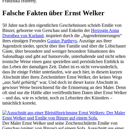
Franziska Huberty.
Falsche Fakten über Ernst Welker
50 Jahre nach den eigentlichen Geschehnissen schrieb Emilie von
Binzer, geborene von Gerschau und Enkelin der
Herzogin Anna
Dorothea von Kurland
, inspiriert durch die „Jugenderinnerungen“
ihres einstigen Freundes
Gustav Partheys
, Auszüge aus ihrer
Jugendzeit nieder, spricht über ihre Familie und über die Löbichauer
Gäste, über besondere und weniger besondere Situationen des
Salonalltags und gibt auf humorvolle, unterhaltende und nicht selten
ironische Weise einen ganz speziellen und persönlichen Einblick in
das Leben der damaligen Zeit. Dabei ist es nicht verwunderlich,
dass ihr einige Fehler unterlaufen, wie auch hier, in diesem kurzen
Abschnitt über ihren Zeichenlehrer Ernst Welker, der keines Wegs
„
aus Suhl gebürtig
“ war. Und doch ist dieser kurze Abschnitt in
gewisser Weise bezeichnend für die Erinnerung an den Maler. Denn
oft sind nur die Hälfte aller veröffentlichten Daten über Ernst Welker
– und das, wie es scheint, noch zu Lebzeiten des Künstlers –
tatsächlich korrekt.
Der Maler Ernst Welker und seine Zeichenschülerin Emilie von
Gerschau (später: von Binzer) auf einem Sofa. Ausschnitt aus einer