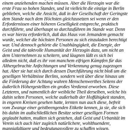
einem anziehenden machen müssen. Aber die Herzogin war die
erste Frau so hohen Standes, und ist vielleicht die einzige in Berlin
geblieben, welche die Ansicht, daß in der Gesellschaft der Geringste
dem Stande nach dem Höchsten gleichzusetzen sei wenn er den
Erfordernissen einer höheren Geselligkeit entspreche, praktisch
durchführte, und überhaupt so durchzuführen im Stande war. Denn
es war hierzu erforderlich, daß das Haus von Jemandem gemacht
wurde, welcher die höchsten Personen zu sich einzuladen berechtigt
war. Und dennoch gehörte die Unabhängigkeit, die Energie, der
Geist und die taktvolle Humanität der Herzogin dazu, um nicht an
dem Unternehmen zu scheitern, und läugnen läßt es sich bei
alledem nicht, daß es ihr von manchem eifrigen Kämpfen für das
Althergebrachte Anfechtungen und Verkennung genug zugezogen
hat. Aber sie hat sich durch dessen Durchführung nicht bloß um die
geselligen Verhältnisse Berlins, sondern weit über diese hinaus um
die Förderung der Achtung wahren Menschenwerthes Seitens der
äußerlich Höhergestellten ein großes Verdienst erworben. Diese
Letzteren, und namentlich der weibliche Theil derselben, welche bis
dahin selten Personen, welche außerhalb der Hoffähigkeit standen,
in engeren Kreisen gesehen hatte, lernten nun auch diese, befreit
vom Zwange einer geistbeengenden Etikette kennen, ja sie, die sich
bis dahin im außschließlichen Besitze seiner geselligen Formen
geglaubt hatten, mußten sich gestehen, daß Geist und Urbanität im
Verein sich auch hier zugleich natürlichere, wohlthuendere,
mannigfaltigere und bedeutungsvollere zu schaffen wissen.