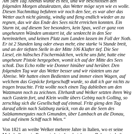
Am 5ten Tag Abends wurde es hell, und wir beschlossen den
folgenden Morgen abzukratzen, das Wetter möge seyn wie es wolle.
Diesen Nachmittag befuhren wir noch den See, es war aber das
Wetter auch nicht günstig, windig und fieng endlich wieder an zu
regnen, das wir das Ende des Sees nicht erreichen konnten. Ein
Sturm ist, auf diesem See besonders, kein Spas, weil er ganz von
ungeheuren Wänden umstarrt ist, die senkrecht in den See
hereinstehen, und keinen Platz zum Landen lassen im Fall der Noth.
Er ist 2 Stunden lang oder etwas mehr, eine starke ¼ Stunde breit,
und an der tiefsten Stelle in der Mitte 106 Klafter tief. Die See
Liesel, ein hübsches Fischer­mädchen, welche uns fuhr, hatte eine
ungeheure Pistole hergegeben, womit ich auf der Mitte des Sees
schoß. Das Echo rollte wie Donner hinüber und herüber. Den
folgenden Tag war das Wetter besser und wir rüsteten uns zur
Abreise. Wir hatten einen Bedienten und immer einen Wagen, auf
welchem das Gepäcke fortgeschafft wurde, so daß ich gar nichts zu
tragen brauchte. Fritz wollte noch einen Tag dableiben um den
Watzmann noch zu zeichnen. Ehrhardt und Welker setzten ihren Weg
nach Gastein fort, und Klein wollte übers Gebirg nach Golling, so
zerschlug sich die Gesellschaft auf einmal. Fritz gieng den Tag
darauf allein nach Salzburg zurück, von da an die Seen des
Salzkammergutes nach Gmunden, über Lambach an die Donau,
und auf einem Schiff nach Wien.“
Von 1821 an weilte Welker mehrere Jahre in Italien, wo er seine