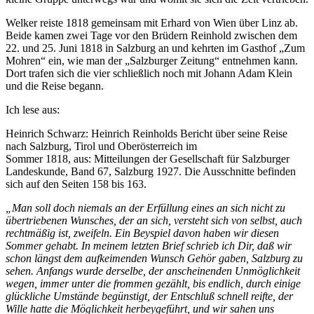
Welker reiste 1818 gemeinsam mit Erhard von Wien über Linz ab.
Beide kamen zwei Tage vor den Brüdern Reinhold zwischen dem
22. und 25. Juni 1818 in Salzburg an und kehrten im Gasthof „Zum
Mohren“ ein, wie man der „Salzburger Zeitung“ entnehmen kann.
Dort trafen sich die vier schließlich noch mit Johann Adam Klein
und die Reise begann.
Ich lese aus:
Heinrich Schwarz: Heinrich Reinholds Bericht über seine Reise
nach Salzburg, Tirol und Oberösterreich im
Sommer 1818, aus: Mitteilungen der Gesellschaft für Salzburger
Landeskunde, Band 67, Salzburg 1927. Die Ausschnitte befinden
sich auf den Seiten 158 bis 163.
„Man soll doch niemals an der Erfüllung eines an sich nicht zu
übertriebenen Wunsches, der an sich, versteht sich von selbst, auch
rechtmäßig ist, zweifeln. Ein Beyspiel davon haben wir diesen
Sommer gehabt. In meinem letzten Brief schrieb ich Dir, daß wir
schon längst dem aufkeimenden Wunsch Gehör gaben, Salzburg zu
sehen. Anfangs wurde derselbe, der anscheinenden Unmöglichkeit
wegen, immer unter die frommen gezählt, bis endlich, durch einige
glückliche Umstände begünstigt, der Entschluß schnell reifte, der
Wille hatte die Möglich­keit herbeygeführt, und wir sahen uns