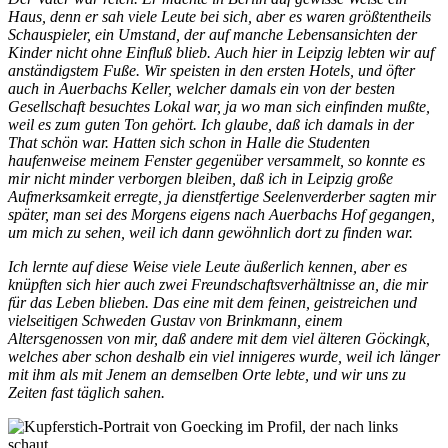
Haus, denn er sah viele Leute bei sich, aber es waren größtentheils
Schauspieler, ein Umstand, der auf manche Lebensansichten der
Kinder nicht ohne Einfluß blieb. Auch hier in Leipzig lebten wir auf
anständigstem Fuße. Wir speisten in den ersten Hotels, und öfter
auch in Auerbachs Keller, welcher damals ein von der besten
Gesellschaft besuchtes Lokal war, ja wo man sich einfinden mußte,
weil es zum guten Ton gehört. Ich glaube, daß ich damals in der
That schön war. Hatten sich schon in Halle die Studenten
haufenweise meinem Fenster gegenüber versammelt, so konnte es
mir nicht minder verborgen bleiben, daß ich in Leipzig große
Aufmerksamkeit erregte, ja dienstfertige Seelenverderber sagten mir
später, man sei des Morgens eigens nach Auerbachs Hof gegangen,
um mich zu sehen, weil ich dann gewöhnlich dort zu finden war.
Ich lernte auf diese Weise viele Leute äußerlich kennen, aber es
knüpften sich hier auch zwei Freundschaftsverhältnisse an, die mir
für das Leben blieben. Das eine mit dem feinen, geistreichen und
vielseitigen Schweden Gustav von Brinkmann, einem
Altersgenossen von mir, daß andere mit dem viel älteren Göckingk,
welches aber schon deshalb ein viel innigeres wurde, weil ich länger
mit ihm als mit Jenem an demselben Orte lebte, und wir uns zu
Zeiten fast täglich sahen.