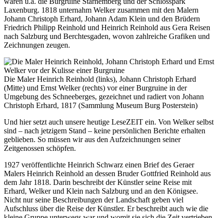
waren u.a. die Burgruine Starhemberg und der Schlosspark
Laxenburg. 1818 unternahm Welker zusammen mit den Malern
Johann Christoph Erhard, Johann Adam Klein und den Brüdern
Friedrich Philipp Reinhold und Heinrich Reinhold aus Gera Reisen
nach Salzburg und Berchtesgaden, wovon zahlreiche Grafiken und
Zeichnungen zeugen.
Die Maler Heinrich Reinhold (links), Johann Christoph Erhard
(Mitte) und Ernst Welker (rechts) vor einer Burgruine in der
Umgebung des Schneeberges, gezeichnet und radiert von Johann
Christoph Erhard, 1817 (Sammlung Museum Burg Posterstein)
Und hier setzt auch unsere heutige LeseZEIT ein. Von Welker selbst
sind – nach jetzigem Stand – keine persönlichen Berichte erhalten
geblieben. So müssen wir aus den Aufzeichnungen seiner
Zeitgenossen schöpfen.
1927 veröffentlichte Heinrich Schwarz einen Brief des Geraer
Malers Heinrich Reinhold an dessen Bruder Gottfried Reinhold aus
dem Jahr 1818. Darin beschreibt der Künstler seine Reise mit
Erhard, Welker und Klein nach Salzburg und an den Königsee.
Nicht nur seine Beschreibungen der Landschaft geben viel
Aufschluss über die Reise der Künstler. Er beschreibt auch wie die
kleine Gruppe unterwegs war und womit sie sich die Zeit vertrieben.