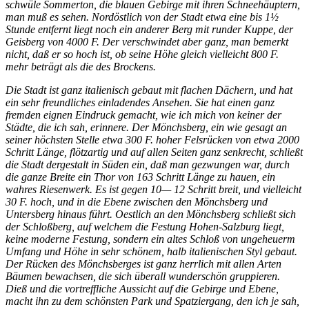
schwüle Sommerton, die blauen Gebirge mit ihren Schneehäuptern,
man muß es sehen. Nordöstlich von der Stadt etwa eine bis 1½
Stunde entfernt liegt noch ein anderer Berg mit runder Kuppe, der
Geisberg von 4000 F. Der verschwindet aber ganz, man bemerkt
nicht, daß er so hoch ist, ob seine Höhe gleich vielleicht 800 F.
mehr beträgt als die des Brockens.
Die Stadt ist ganz italienisch gebaut mit flachen Dächern, und hat
ein sehr freundliches einladendes Ansehen. Sie hat einen ganz
fremden eignen Eindruck gemacht, wie ich mich von keiner der
Städte, die ich sah, erinnere. Der Mönchsberg, ein wie gesagt an
seiner höchsten Stelle etwa 300 F. hoher Felsrücken von etwa 2000
Schritt Länge, flötzartig und auf allen Seiten ganz senkrecht, schließt
die Stadt dergestalt in Süden ein, daß man gezwungen war, durch
die ganze Breite ein Thor von 163 Schritt Länge zu hauen, ein
wahres Riesenwerk. Es ist gegen 10— 12 Schritt breit, und vielleicht
30 F. hoch, und in die Ebene zwischen den Mönchsberg und
Untersberg hinaus führt. Oestlich an den Mönchsberg schließt sich
der Schloßberg, auf welchem die Festung Hohen-Salzburg liegt,
keine moderne Festung, sondern ein altes Schloß von ungeheuerm
Umfang und Höhe in sehr schönem, halb italienischen Styl gebaut.
Der Rücken des Mönchsberges ist ganz herrlich mit allen Arten
Bäumen bewachsen, die sich überall wunderschön gruppieren.
Dieß und die vortreffliche Aussicht auf die Gebirge und Ebene,
macht ihn zu dem schönsten Park und Spatzier­gang, den ich je sah,