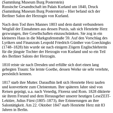
Russische Gesandtschaft im Palais Kurland um 1840, Druck
(Sammlung Museum Burg Posterstein) – Hier befand sich der
Berliner Salon der Herzogin von Kurland.
Nach dem Tod ihres Mannes 1803 und dem damit verbundenen
Wegfall der Einnahmen aus dessen Praxis, sah sich Henriette Herz
gezwungen, ihre Gesellschaften einzuschränken. Sie zog in ein
kleineres Haus in die Markgrafenstraße 59. Auf den Vorschlag des
Lyrikers und Finanzrats Leopold Friedrich Günther von Goeckingks
(1748–1828) hin wurde sie nach einigem Zögern Englischlehrerin
für die jüngste Tochter der Herzogin von Kurland und so ein Teil
des Berliner Salons der Herzogin.
1810 reiste sie nach Dresden und erfüllte sich dort einen lang
gehegten Traum: Sie lernte Goethe, dessen Werke sie sehr verehrte,
persönlich kennen.
1817 starb ihre Mutter. Daraufhin ließ sich Henriette Herz taufen
und konvertierte zum Christentum. Ihre späteren Jahre sind von
Reisen geprägt, u.a. nach Venedig, Florenz und Rom. 1828 diktierte
sie ihrem Freund und dem Herausgeber unserer heutigen LeseZEIT-
Lektüre, Julius Fürst (1805–1873), ihre Erinnerungen an ihre
Salontätigkeit. Am 22. Oktober 1847 starb Henriette Herz mit 83
Jahren in Berlin.