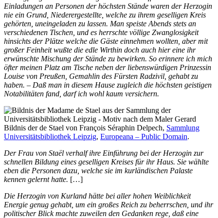
Einladungen an Personen der höchsten Stände waren der Herzogin
nie ein Grund, Niederergestellte, welche zu ihrem geselligen Kreis
gehörten, uneingeladen zu lassen. Man speiste Abends stets an
verschiedenen Tischen, und es herrschte völlige Zwanglosigkeit
hinsichts der Plätze welche die Gäste einnehmen wollten, aber mit
großer Feinheit wußte die edle Wirthin doch auch hier eine ihr
erwünschte Mischung der Stände zu bewirken. So erinnere ich mich
öfter meinen Platz am Tische neben der liebenswürdigen Prinzessin
Louise von Preußen, Gemahlin des Fürsten Radzivil, gehabt zu
haben. – Daß man in diesem Hause zugleich die höchsten geistigen
Notabilitäten fand, darf ich wohl kaum versichern.
Bildnis der de Stael von François Séraphin Delpech,
Sammlung
Universitätsbibliothek Leipzig
,
Europeana – Public Domain
.
Der Frau von Staël verhalf ihre Einführung bei der Herzogin zur
schnellen Bildung eines geselligen Kreises für ihr Haus. Sie wählte
eben die Personen dazu, welche sie im kurländischen Palaste
kennen gelernt hatte.
[…]
Die Herzogin von Kurland hätte bei aller hohen Weiblichkeit
Energie genug gehabt, um ein großes Reich zu beherrschen, und ihr
politischer Blick machte zuweilen den Gedanken rege, daß eine