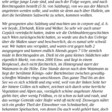
sehr artige junge Leute sind, und auch der Folge wegen, und nach
Berchtesgaden bestellt (5 St. von Salzburg), von wo aus der Marsch
angetreten werden sollte, und wohin sie denn auch über Hallein, um
dort die berühmten Salzwerke zu sehen, kommen wollten.
Wir gesegneten also Salzburg und machten uns in corpore auf, d. h.
wir beyde, Ehrhardt, Klein und Welker. So sehr wir auch unser
Gepäck vereinfacht hatten, indem wir die Oehlmahlereygeschichten
nach Wien zurückgeschickt hatten, so wurde uns doch das Uebrige
über die Maßen sauer und beschwerlich, da es zumal sehr schwül
war. Wir hatten uns verspätet, und waren erst gegen halb 2
ausgegangen und kamen endlich Abends gegen 7 Uhr ziemlich
müde in Berchtesgaden an. Dieß ist ein ganz kleines Städtchen oder
eigentlich Markt, von etwa 2000 Einw. und liegt in einem
Bergkessel, doch nicht fürchterlich, im Hintergrund starrt der
Watzmann in die Höhe. Eine Stunde davon nach dem Watzmann zu
liegt der berühmte Königs- oder Bartelmeisee zwischen gewaltig-
schroffen Wänden rings umschlossen. Das ganze Thal bis an den
See wo es sich schließt und eng wird, weil von der linken Seite her
der hintere Göllen sich nähert, zeichnet sich durch seine herrliche
Vegetation und Alpen aus, vorzüglich schöne ungeheure Ahorne
giebts hier, aber wenig Feldbau, es ist schon zu kalt und rauh, und
das wenige Getreide oder Hafer wird oft nicht reif. Deswegen nährt
sich ein großer Theil der Einwohner von Schnitzarbeit, die
bekannten Spielsachen, von denen Du auch wohl gehört hast, doch