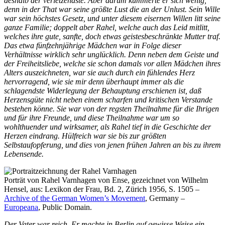
deshalb der verletzendste. Aber darum kümmerte er sich wenig,
denn in der That war seine größte Lust die an der Unlust. Sein Wille
war sein höchstes Gesetz, und unter diesem eisernen Willen litt seine
ganze Familie; doppelt aber Rahel, welche auch das Leid mitlitt,
welches ihre gute, sanfte, doch etwas geistesbeschränkte Mutter traf.
Das etwa fünfzehnjährige Mädchen war in Folge dieser
Verhältnisse wirklich sehr unglücklich. Denn neben dem Geiste und
der Freiheitsliebe, welche sie schon damals vor allen Mädchen ihres
Alters auszeichneten, war sie auch durch ein fühlendes Herz
hervorragend, wie sie mir denn überhaupt immer als die
schlagendste Widerlegung der Behauptung erschienen ist, daß
Herzensgüte nicht neben einem scharfen und kritischen Verstande
bestehen könne. Sie war von der regsten Theilnahme für die Ihrigen
und für ihre Freunde, und diese Theilnahme war um so
wohlthuender und wirksamer, als Rahel tief in die Geschichte der
Herzen eindrang. Hülfreich war sie bis zur größten
Selbstaufopferung, und dies von jenen frühen Jahren an bis zu ihrem
Lebensende.
Porträt von Rahel Varnhagen von Ense, gezeichnet von Wilhelm
Hensel, aus: Lexikon der Frau, Bd. 2, Zürich 1956, S. 1505 –
Archive of the German Women’s Movement
, Germany –
Europeana
, Public Domain.
Der Vater war reich. Er machte in Berlin auf gewisse Weise ein