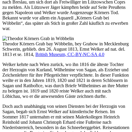
nach Breslau, um sich dort als Freiwilliger im Lützowschen Coprs
zu melden. Als Lützower Jäger kämpften beide auf Seite Preußens
gegen Napoleon und Welker wurde Augenzeuge Körners Tod.
Bekannt wurde vor allem ein Aquarell „Körners Grab bei
Wöbbelin“, das später als Stich in großer Zahl käuflich zu erwerben
war.
Theodor Körners Grab bay Wöbbelin, bey Grabow in Mecklenburg
Schwerin, geblieb. den 26. August 1813, Ernst Welker ad nat. del.
1813 et se. 1814,
British Museum, CC-BY-NC-SA 4.0
Welker kehrte nach Wien zurück, wo ihn 1816 die älteste Tochter
der Herzogin von Kurland, Wilhelmine von Sagan, als Erzieher und
Zeichenlehrer für ihre Pflegetöchter verpflichtete. In dieser Funktion
weilte er in den Jahren 1819, 1820 und 1821 in deren Schlössern in
Sagan und Ratibořice, was durch Briefe Wilhelmines an ihre Mutter
zu belegen ist. 1819 und 1820 reiste Welker auch mit nach
Löbichau, wo er die anwesenden Gäste zeichnen durfte.
Doch auch unabhängig von seinen Diensten bei der Herzogin von
Sagan, begab sich Ernst Welker auf künstlerische Reisen. Im
Sommer 1817 unternahm er mit seinen Malerkollegen Heinrich
Reinhold und Johann Christoph Erhard eine Fußreise nach
Niederösterreich, besonders in das Schneeberggebiet. Reisestationen