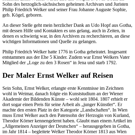
Sohn des herzoglich-sächsischen geheimen Archivars und Juristen
Philip Friedrich Welker und seiner Frau Johanne Auguste Sophie,
geb. Kögel, geboren.
An dieser Stelle geht mein herzlicher Dank an Udo Hopf aus Gotha,
mit dessen Hilfe und Kontakten es uns gelang, auch in Zeiten, in
denen es schwierig war, in den Archiven zu recherchieren, an diese
wichtigen Informationen und Quelle zu gelangen.
Philip Friedrich Welker hatte 1776 in Gotha geheiratet. Insgesamt
entstammen aus der Ehe 5 Kinder. Zudem war Ernst Welkers Vater
Mitglied der „Loge zu den 3 Rosen“ in Jena und starb 1792.
Der Maler Ernst Welker auf Reisen
Sein Sohn, Ernst Welker, erlangte erste Kenntnisse im Zeichnen
wohl in Weimar, danach folgte ein Kunststudium an der Wiener
Akademie der Bildenden Künste – wohl seit 1804. 1807 erhielt er
dort sogar einen Preis für seine Arbeit als „junger Künstler“. Er
machte den ersten Platz in der Kategorie „Landschaften“. In Wien
muss Ernst Welker auch den Patensohn der Herzogin von Kurland,
Theodor Körner kennengelernt haben. Glaubt man einem Artikel im
„Allgemeinen Anzeiger der Deutschen“ – herausgegeben in Gotha,
im Jahr 1814 – begleitete Welker Theodor Körner 1813 aus Wien