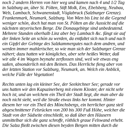
noch 2 andern Herren von hier weg und kamen nach 4 und 1/2 Tag
in Salzburg an, über St. Pölten, Stift Molk, Ens, Ebelsberg, Neubau,
Wels, Lambach, Schwanenstadt, Vöglabruck (Salzburger Grenze).
Frankenmark, Neumark, Salzburg. Von Wien bis Linz ist die Gegend
weniger schön, doch hat man von St. Pölten an die Aussicht auf die
nächsten steyerischen Berge. Die Donaugebirge sind unbedeutend.
Mehrere Stunden oberhalb Linz aber bey Lambach &c. fängt sie auf
der linken Seite an schön zu werden, da entfaltet sich nach und nach
ein Gipfel der Gebirge des Salzkammergutes nach dem andren, und
werden immer mahlerischer, so wie man sich der Salzburger Grenze
nähert; dazu hatten wir königliches, aber sehr heißes Wetter, daß
wir alle 4 im Wagen beynahe zerflossen sind, weil wir etwas eng
saßen, absonderlich mit den Beinen. Das Herrliche fieng aber von
der letzten Station vor Salzburg, Neumark, an. Welch ein Anblick,
welche Fülle der Vegetation
!
Rechts unten lag ein kleiner See, der Seekirchner See; gerade vor
uns hatten wir den Kapuzinerberg mit einem Kloster, der nicht sehr
hoch ist, und an welchem ein Theil der Stadt liegt, die man aber da
noch nicht sieht, weil die Straße etwas links her kommt. Hinter
diesem her­ vor ein Theil des Mönchsbergs, ein herrlicher ganz steil
abgeschnit­tener Felsrücken von 200 bis 300 Fuß Höhe, welcher die
Stadt von der
Südseite einschließt, so daß über den Häusern
unmittelbar sich die ganz schroffe, röthlich graue Felswand erhebt.
Die Salza fließt zwischen diesen beyden Bergen mitten durch die