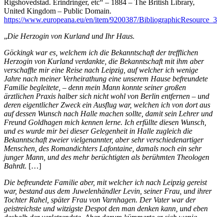
Rigshovedstad. Erindringer, etc“ – 1884 – The British Library,
United Kingdom – Public Domain.
https://www.europeana.eu/en/item/9200387/BibliographicResource
„
Die Herzogin von Kurland und Ihr Haus.
Göckingk war es, welchem ich die Bekanntschaft der trefflichen
Herzogin von Kurland verdankte, die Bekanntschaft mit ihm aber
verschaffte mir eine Reise nach Leipzig, auf welcher ich wenige
Jahre nach meiner Verheirathung eine unserem Hause befreundete
Familie begleitete, – denn mein Mann konnte seiner großen
ärztlichen Praxis halber sich nicht wohl von Berlin entfernen – und
deren eigentlicher Zweck ein Ausflug war, welchen ich von dort aus
auf dessen Wunsch nach Halle machen sollte, damit sein Lehrer und
Freund Goldhagen mich kennen lerne. Ich erfüllte diesen Wunsch,
und es wurde mir bei dieser Gelegenheit in Halle zugleich die
Bekanntschaft zweier vielgenannter, aber sehr verschiedenartiger
Menschen, des Romandichters Lafontaine, damals noch ein sehr
junger Mann, und des mehr berüchtigten als berühmten Theologen
Bahrdt.
[…]
Die befreundete Familie aber, mit welcher ich nach Leipzig gereist
war, bestand aus dem Juwelenhändler Levin, seiner Frau, und ihrer
Tochter Rahel, später Frau von Varnhagen. Der Vater war der
geistreichste und witzigste Despot den man denken kann, und eben