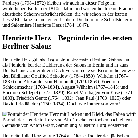
Partheys (1798–1872) bleiben wir auch in dieser Folge im
winterlichen Berlin der 1810er Jahre und wollen heute eine Frau ins
akustische Scheinwerferlicht rücken, die wir schon in der letzten
LeseZEIT kurz kennengelernt haben: Die berühmte Schriftstellerin
und Salonnière Henriette Herz (1764–1847).
Henriette Herz – Begründerin des ersten
Berliner Salons
Henriette Herz gilt als Begründerin des ersten Berliner Salons und
als Pionierin bei der Etablierung der Salons in Berlin und in ganz
Deutschland. Unter ihrem Dach versammelte sie Berühmtheiten wie
den Bildhauer Gottfried Schadow (1764–1850), Wilhelm (1767–
1835) und Alexander von Humboldt (1769-1859), Friedrich
Schleiermacher (1768–1834), August Wilhelm (1767–1845) und
Friedrich Schlegel (1772–1829), Rahel Varnhagen von Ense (1771–
1833), Friedrich Gentz (1764–1832), Jean Paul (1763–1825) oder
David Friedländer (1750–1834). Doch wie immer von vorn!
Portrait der Henriette Herz von Alb. Teichel gestochen nach einem
Gemälde von Anton Graff, Sammlung Museum Burg Posterstein
Henriette Julie Herz wurde 1764 als älteste Tochter des jüdischen