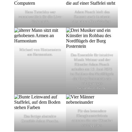
Hans Tutschku war
Adam Noack hielt das
verantwortlich für die Live-
Konzert auch in einem
Elektronik.
abstrakten Gemälde fest.
Michael von Hintzenstern
am Harmonium.
Das Ensemble für intuitive
Musik Weimar und der
Künstler Adam Noack
schufen am 15. Juni 2025
im Rohbau des Nordflügels
der Burg Posterstein ein
einzigartiges
Gesamtkunstwerk.
Für das besondere
Klangkunsterlebnis
Das fertige abstrakte
ernteten die vier Künstler
Gemälde Adam Noacks.
viel Applaus.