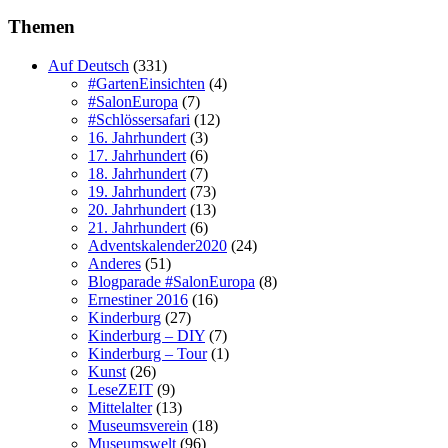
Themen
Auf Deutsch
(331)
#GartenEinsichten
(4)
#SalonEuropa
(7)
#Schlössersafari
(12)
16. Jahrhundert
(3)
17. Jahrhundert
(6)
18. Jahrhundert
(7)
19. Jahrhundert
(73)
20. Jahrhundert
(13)
21. Jahrhundert
(6)
Adventskalender2020
(24)
Anderes
(51)
Blogparade #SalonEuropa
(8)
Ernestiner 2016
(16)
Kinderburg
(27)
Kinderburg – DIY
(7)
Kinderburg – Tour
(1)
Kunst
(26)
LeseZEIT
(9)
Mittelalter
(13)
Museumsverein
(18)
Museumswelt
(96)