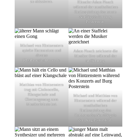
zu skizzieren.
Künstler Adam Noack
während der musikalischen
Erstbespielung des neuen
Norflügels der Burg
Posterstein.
Michael von Hintzenstern
spielte Harmonium und
Adam Noack zeichnete die
diverse
Musiker live während der
Rhythmusinstrumente.
Aufführung.
Matthias von Hintzenstern
trug mit Cioloncello,
Klangschale und
Michael und Matthias von
Obertongesang zum
Hintzenstern während der
Musikerlebnis bei.
musikalischen
Erstbespielung des
Rohbaus des Nordflügels
der Burg Posterstein.