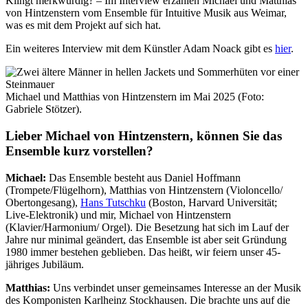
Klingt merkwürdig? – Im Interview erzählen Michael und Matthias
von Hintzenstern vom Ensemble für Intuitive Musik aus Weimar,
was es mit dem Projekt auf sich hat.
Ein weiteres Interview mit dem Künstler Adam Noack gibt es
hier
.
Michael und Matthias von Hintzenstern im Mai 2025 (Foto:
Gabriele Stötzer).
Lieber Michael von Hintzenstern, können Sie das
Ensemble kurz vorstellen?
Michael:
Das Ensemble besteht aus Daniel Hoffmann
(Trompete/Flügelhorn), Matthias von Hintzenstern (Violoncello/
Obertongesang),
Hans Tutschku
(Boston, Harvard Universität;
Live-Elektronik) und mir, Michael von Hintzenstern
(Klavier/Harmonium/ Orgel). Die Besetzung hat sich im Lauf der
Jahre nur minimal geändert, das Ensemble ist aber seit Gründung
1980 immer bestehen geblieben. Das heißt, wir feiern unser 45-
jähriges Jubiläum.
Matthias:
Uns verbindet unser gemeinsames Interesse an der Musik
des Komponisten Karlheinz Stockhausen. Die brachte uns auf die