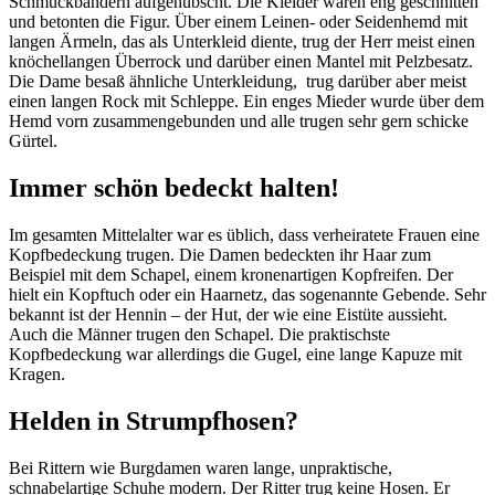
Schmuckbändern aufgehübscht. Die Kleider waren eng geschnitten
und betonten die Figur. Über einem Leinen- oder Seidenhemd mit
langen Ärmeln, das als Unterkleid diente, trug der Herr meist einen
knöchellangen Überrock und darüber einen Mantel mit Pelzbesatz.
Die Dame besaß ähnliche Unterkleidung, trug darüber aber meist
einen langen Rock mit Schleppe. Ein enges Mieder wurde über dem
Hemd vorn zusammengebunden und alle trugen sehr gern schicke
Gürtel.
Immer schön bedeckt halten!
Im gesamten Mittelalter war es üblich, dass verheiratete Frauen eine
Kopfbedeckung trugen. Die Damen bedeckten ihr Haar zum
Beispiel mit dem Schapel, einem kronenartigen Kopfreifen. Der
hielt ein Kopftuch oder ein Haarnetz, das sogenannte Gebende. Sehr
bekannt ist der Hennin – der Hut, der wie eine Eistüte aussieht.
Auch die Männer trugen den Schapel. Die praktischste
Kopfbedeckung war allerdings die Gugel, eine lange Kapuze mit
Kragen.
Helden in Strumpfhosen?
Bei Rittern wie Burgdamen waren lange, unpraktische,
schnabelartige Schuhe modern. Der Ritter trug keine Hosen. Er