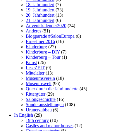
18. Jahrhundert
(7)
19. Jahrhundert
(73)
20. Jahrhundert
(13)
21. Jahrhundert
(6)
Adventskalender2020
(24)
Anderes
(51)
Blogparade #SalonEuropa
(8)
Ernestiner 2016
(16)
Kinderburg
(27)
Kinderburg – DIY
(7)
Kinderburg – Tour
(1)
Kunst
(26)
LeseZEIT
(9)
Mittelalter
(13)
Museumsverein
(18)
Museumswelt
(96)
Quer durch die Jahrhunderte
(45)
Rittergüter
(29)
Salongeschichte
(16)
Sonderausstellungen
(108)
Uranerzabbau
(6)
In English
(29)
19th century
(10)
Castles and manor houses
(12)
Crossing centuries
(5)