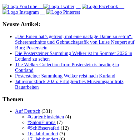
Neuste Artikel:
„Die Eulen hat’s gefreut, mal eine nackige Dame zu seh’n“:
Scherenschnitte und Gebrauchsgrafik von Luise Neupert auf
Burg Posterstein
Die Postersteiner Sammlung Welker ist im Sommer 2026 in
Lettland zu sehen
The Welker Collection from Posterstein is heading to
Courland
Postersteiner Sammlung Welker reist nach Kurland
Jahresrückblick 2025: Erfolgreiches Museumsjahr trotz
Bauarbeiten
Themen
Auf Deutsch
(331)
#GartenEinsichten
(4)
#SalonEuropa
(7)
#Schlössersafari
(12)
16. Jahrhundert
(3)
17. Jahrhundert
(6)