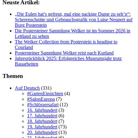
Neuste Artikel:
„Die Eulen hat’s gefreut, mal eine nackige Dame zu seh’n“:
Scherenschnitte und Gebrauchsgrafik von Luise Neupert auf
Burg Posterstein
Die Postersteiner Sammlung Welker ist im Sommer 2026 in
Lettland zu sehen
The Welker Collection from Posterstein is heading to
Courland
Postersteiner Sammlung Welker reist nach Kurland
Jahresrückblick 2025: Erfolgreiches Museumsjahr trotz
Bauarbeiten
Themen
Auf Deutsch
(331)
#GartenEinsichten
(4)
#SalonEuropa
(7)
#Schlössersafari
(12)
16. Jahrhundert
(3)
17. Jahrhundert
(6)
18. Jahrhundert
(7)
19. Jahrhundert
(73)
20. Jahrhundert
(13)
21. Jahrhundert
(6)