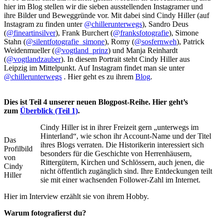
hier im Blog stellen wir die sieben ausstellenden Instagramer und
ihre Bilder und Beweggründe vor. Mit dabei sind Cindy Hiller (auf
Instagram zu finden unter
@chillerunterwegs
), Sandro Deus
(
@fineartinsilver
), Frank Burchert (
@franksfotografie
), Simone
Stahn (
@silentfotografie_simone
), Romy (
@sosfernweh
), Patrick
Weidenmueller (
@vogtland_prinz
) und Manja Reinhardt
(
@vogtlandzauber
). In diesem Portrait steht Cindy Hiller aus
Leipzig im Mittelpunkt. Auf Instagram findet man sie unter
@chillerunterwegs
. Hier geht es zu ihrem
Blog
.
Dies ist Teil 4 unserer neuen Blogpost-Reihe. Hier geht’s
zum
Überblick (Teil 1)
.
Cindy Hiller ist in ihrer Freizeit gern „unterwegs im
Hinterland“, wie schon ihr Account-Name und der Titel
Das
ihres Blogs verraten. Die Historikerin interessiert sich
Profilbild
besonders für die Geschichte von Herrenhäusern,
von
Rittergütern, Kirchen und Schlössern, auch jenen, die
Cindy
nicht öffentlich zugänglich sind. Ihre Entdeckungen teilt
Hiller
sie mit einer wachsenden Follower-Zahl im Internet.
Hier im Interview erzählt sie von ihrem Hobby.
Warum fotografierst du?