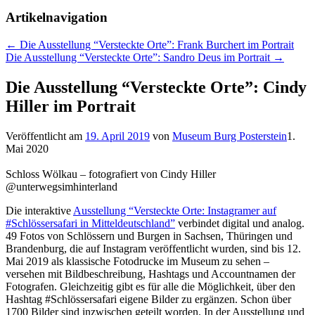
Artikelnavigation
←
Die Ausstellung “Versteckte Orte”: Frank Burchert im Portrait
Die Ausstellung “Versteckte Orte”: Sandro Deus im Portrait
→
Die Ausstellung “Versteckte Orte”: Cindy
Hiller im Portrait
Veröffentlicht am
19. April 2019
von
Museum Burg Posterstein
1.
Mai 2020
Schloss Wölkau – fotografiert von Cindy Hiller
@unterwegsimhinterland
Die interaktive
Ausstellung “Versteckte Orte: Instagramer auf
#Schlössersafari in Mitteldeutschland”
verbindet digital und analog.
49 Fotos von Schlössern und Burgen in Sachsen, Thüringen und
Brandenburg, die auf Instagram veröffentlicht wurden, sind bis 12.
Mai 2019 als klassische Fotodrucke im Museum zu sehen –
versehen mit Bildbeschreibung, Hashtags und Accountnamen der
Fotografen. Gleichzeitig gibt es für alle die Möglichkeit, über den
Hashtag #Schlössersafari eigene Bilder zu ergänzen. Schon über
1700 Bilder sind inzwischen geteilt worden. In der Ausstellung und