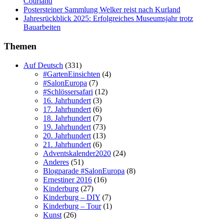
Courland
Postersteiner Sammlung Welker reist nach Kurland
Jahresrückblick 2025: Erfolgreiches Museumsjahr trotz
Bauarbeiten
Themen
Auf Deutsch
(331)
#GartenEinsichten
(4)
#SalonEuropa
(7)
#Schlössersafari
(12)
16. Jahrhundert
(3)
17. Jahrhundert
(6)
18. Jahrhundert
(7)
19. Jahrhundert
(73)
20. Jahrhundert
(13)
21. Jahrhundert
(6)
Adventskalender2020
(24)
Anderes
(51)
Blogparade #SalonEuropa
(8)
Ernestiner 2016
(16)
Kinderburg
(27)
Kinderburg – DIY
(7)
Kinderburg – Tour
(1)
Kunst
(26)