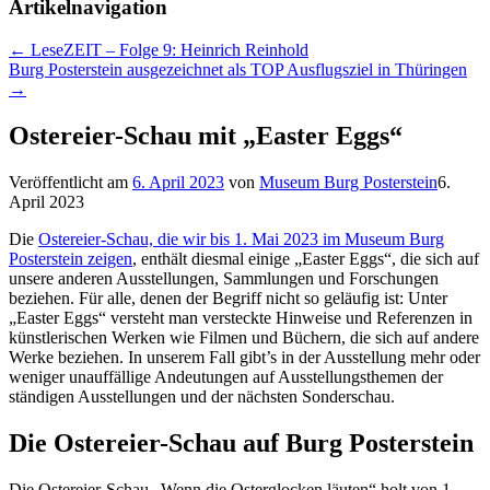
Artikelnavigation
←
LeseZEIT – Folge 9: Heinrich Reinhold
Burg Posterstein ausgezeichnet als TOP Ausflugsziel in Thüringen
→
Ostereier-Schau mit „Easter Eggs“
Veröffentlicht am
6. April 2023
von
Museum Burg Posterstein
6.
April 2023
Die
Ostereier-Schau, die wir bis 1. Mai
2
0
2
3
im Museum Burg
Posterstein zeigen
, enthält diesmal einige „Easter Eggs“, die sich auf
unsere anderen Ausstellungen, Sammlungen und Forschungen
beziehen. Für alle, denen der Begriff nicht so geläufig ist: Unter
„Easter Eggs“ versteht man versteckte Hinweise und Referenzen in
künstlerischen Werken wie Filmen und Büchern, die sich auf andere
Werke beziehen. In unserem Fall gibt’s in der Ausstellung mehr oder
weniger unauffällige Andeutungen auf Ausstellungsthemen der
ständigen Ausstellungen und der nächsten Sonderschau.
Die Ostereier-Schau auf Burg Posterstein
Die Ostereier-Schau „Wenn die Osterglocken läuten“ holt von 1.