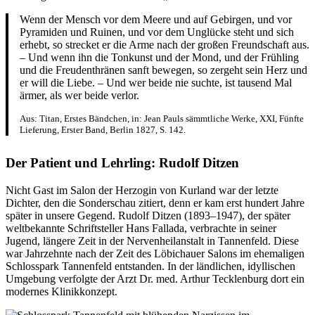
Wenn der Mensch vor dem Meere und auf Gebirgen, und vor
Pyramiden und Ruinen, und vor dem Unglücke steht und sich
erhebt, so strecket er die Arme nach der großen Freundschaft aus.
– Und wenn ihn die Tonkunst und der Mond, und der Frühling
und die Freudenthränen sanft bewegen, so zergeht sein Herz und
er will die Liebe. – Und wer beide nie suchte, ist tausend Mal
ärmer, als wer beide verlor.
Aus: Titan, Erstes Bändchen, in: Jean Pauls sämmtliche Werke, XXI, Fünfte
Lieferung, Erster Band, Berlin 1827, S. 142.
Der Patient und Lehrling: Rudolf Ditzen
Nicht Gast im Salon der Herzogin von Kurland war der letzte
Dichter, den die Sonderschau zitiert, denn er kam erst hundert Jahre
später in unsere Gegend. Rudolf Ditzen (1893–1947), der später
weltbekannte Schriftsteller Hans Fallada, verbrachte in seiner
Jugend, längere Zeit in der Nervenheilanstalt in Tannenfeld. Diese
war Jahrzehnte nach der Zeit des Löbichauer Salons im ehemaligen
Schlosspark Tannenfeld entstanden. In der ländlichen, idyllischen
Umgebung verfolgte der Arzt Dr. med. Arthur Tecklenburg dort ein
modernes Klinikkonzept.