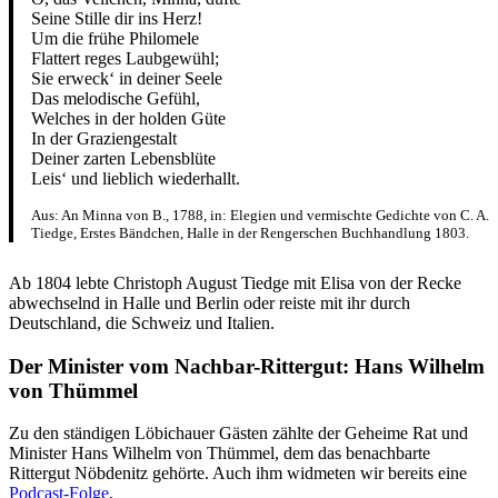
Seine Stille dir ins Herz!
Um die frühe Philomele
Flattert reges Laubgewühl;
Sie erweck‘ in deiner Seele
Das melodische Gefühl,
Welches in der holden Güte
In der Graziengestalt
Deiner zarten Lebensblüte
Leis‘ und lieblich wiederhallt.
Aus: An Minna von B., 1788, in: Elegien und vermischte Gedichte von C. A.
Tiedge, Erstes Bändchen, Halle in der Rengerschen Buchhandlung 1803.
Ab 1804 lebte Christoph August Tiedge mit Elisa von der Recke
abwechselnd in Halle und Berlin oder reiste mit ihr durch
Deutschland, die Schweiz und Italien.
Der Minister vom Nachbar-Rittergut: Hans Wilhelm
von Thümmel
Zu den ständigen Löbichauer Gästen zählte der Geheime Rat und
Minister Hans Wilhelm von Thümmel, dem das benachbarte
Rittergut Nöbdenitz gehörte. Auch ihm widmeten wir bereits eine
Podcast-Folge
.