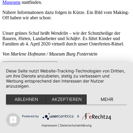
Museums
stattfinden.
Nähere Informationen dazu folgen in Kürze. Ein Bild vom Making-
Off haben wir aber schon:
Unser grünes Schaf heißt
Wendelin
– wie der Schutzheilige der
Bauern, Hirten, Landarbeiter und
Schäfer
. Es führt Kinder und
Familien ab 4. April 2020 virtuell durch unser Osterferien-Rätsel.
Von Marlene Hofmann / Museum Burg Posterstein
Suche
nach:
Diese Seite nutzt Website-Tracking-Technologien von Dritten,
Geschichte & Geschichten
um ihre Dienste anzubieten, stetig zu verbessern und
Werbung entsprechend den Interessen der Nutzer
anzuzeigen.
Das thüringische
Museums Burg Posterstein
bloggt seit 2011 über
Geschichte und Geschichten aus Sammlung, Forschung und
Museumsalltag.
ABLEHNEN
AKZEPTIEREN
MEHR
IN ENGLISH:
Since 2011 the German Museum Burg Posterstein
writes stories about its collection, research and everyday life at the
Powered by
&
museum – here you find
all texts in English
.
Impressum
|
Datenschutzerklärung
Folgen Sie uns!