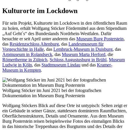
Kulturorte im Lockdown
Für sein Projekt, Kulturorte im Lockdown in den öffentlichen Raum
zu holen, erhält Wolfgang Stöcker Fördermittel aus dem Stipendium
„Auf Geht´s“ des Bundeslands Nordrhein-Westfalen. Dafür
besuchte er seit April unter anderem das
Museum Burg Posterstein
,
das
Residenzschloss Altenburg
, das
Landesmuseum für
Vorgeschichte in Halle
, das
Lembruck-Museum in Duisburg
, das
Arpmuseum in Rolandseck
, das
Museum Marta Herford
, die
Römertherme in Zülpich
,
Schloss Augustusburg in Brühl
,
Museum
Ludwig in Köln
, das
Stadtmuseum Lindau
und das
Kramer-
Museum in Kempten
.
Wolfgang Stöcker im Juni 2021 bei der fotografischen
Dokumentation im Museum Burg Posterstein
Wolfgang Stöckers Blick auf diese Orte ist untypisch: Selten zeigt er
ein Gebäude in seiner Gänze, stattdessen dominieren Raumfluchten,
Oberflächenstrukturen, Details und Ornamente. Aus dem Museum
Burg Posterstein reisen beispielsweise Fotos des einmaligen Blicks
in das historische Treppenhaus des Burgturms und des Details der