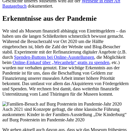
Geschichte unseres Museums wird auf der
Webseite in einer Art
Bautagebuch
dokumentiert.
Erkenntnisse aus der Pandemie
Wir sind als Museum finanziell abhängig von Eintrittsgeldern – das
haben uns die langen Schließzeiten schmerzlich bewusst gemacht.
Während die Besucherzahl vor Ort 2020 um die Hälfte
eingebrochen ist, blieb die Zahl der Website und Blog-Besucher
stabil. Experimente mit der Refinanzierung digitaler Angebote (z.B.
durch
Spenden-Buttons bei Online-Ausstellungen
, die Möglichkeit
beim
Online-Einkauf über „Wecanhelp“ gratis zu spenden
, etc.)
wurden nur verhalten genutzt. Eine wichtige Erkenntnis aus der
Pandemie ist für uns, dass die Beschaffung von Geldern zur
Finanzierung unserer musealen Arbeit immer höhere Priorität
bekommt. Das umfasst vor allem das Akquirieren von Fördergeldern
und Spenden. Wir rechnen fest damit, dass weiterhin finanzielle
Unterstützung vom Land Thüringen für die Museen kommt.
Auch 2021 sind Konzepte gefragt, die ohne klassische Führung
auskommen: Kinder in der Familien-Ausstellung „Die Kinderburg“
auf Burg Posterstein im Pandemie-Jahr 2020
Wir gehen aktuell auch davon aus, dass wir das Museum frühestens