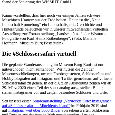
Stand der Sanierung der WISMUT GmbH.
Kaum vorstellbar, dass hier noch vor einigen Jahren schwere
Maschinen Uranerz aus der Erde holten! Heute ist die „Neue
Landschaft Ronneburg“ ein Landschaftspark. Geschichte und
Hintergründe beleuchten wir in unserer mitwachsenden virtuellen
Ausstellung zur Fotoausstellung „Landschaft nach der Wismut –
Fotografie von Karl-Heinz Rothenberger“. (Foto: Marlene
Hofmann, Museum Burg Posterstein)
Die #Schlössersafari virtuell
Die geplante Wanderaustellung im Museum Burg Ranis ist nur
aufgeschoben, nicht aufgehoben. Wir nutzen die Zeit der
Museumsschließungen, um mit Fotobegeisterten, Schlösserfans und
Hobbyfotografen auf Instagram und Twitter gemeinsam auf virtuelle
Schlössersafari zu gehen. In der digitalen Ausstellung zeigen wir ab
29. März 2020 einen Teil der sonst analog ausgestellten Bilder,
stellen Instagramer vor und zeigen besondere Schlösser und Orte.
Seit unserer ersten
Sonderausstellung „Versteckte Orte: Instagramer
auf #Schlössersafari in Mitteldeutschland“
im Frühjahr 2019 sind
auf
Instagram weit über 5000 Bilder
von sehenswerten Schlössern
und Burgen aus der ganzen Welt geteilt worden. Aus der