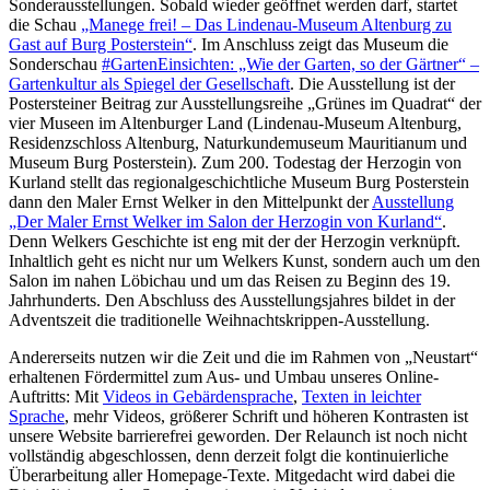
Sonderausstellungen. Sobald wieder geöffnet werden darf, startet
die Schau
„Manege frei! – Das Lindenau-Museum Altenburg zu
Gast auf Burg Posterstein“
. Im Anschluss zeigt das Museum die
Sonderschau
#GartenEinsichten: „Wie der Garten, so der Gärtner“ –
Gartenkultur als Spiegel der Gesellschaft
. Die Ausstellung ist der
Postersteiner Beitrag zur Ausstellungsreihe „Grünes im Quadrat“ der
vier Museen im Altenburger Land (Lindenau-Museum Altenburg,
Residenzschloss Altenburg, Naturkundemuseum Mauritianum und
Museum Burg Posterstein). Zum 200. Todestag der Herzogin von
Kurland stellt das regionalgeschichtliche Museum Burg Posterstein
dann den Maler Ernst Welker in den Mittelpunkt der
Ausstellung
„Der Maler Ernst Welker im Salon der Herzogin von Kurland“
.
Denn Welkers Geschichte ist eng mit der der Herzogin verknüpft.
Inhaltlich geht es nicht nur um Welkers Kunst, sondern auch um den
Salon im nahen Löbichau und um das Reisen zu Beginn des 19.
Jahrhunderts. Den Abschluss des Ausstellungsjahres bildet in der
Adventszeit die traditionelle Weihnachtskrippen-Ausstellung.
Andererseits nutzen wir die Zeit und die im Rahmen von „Neustart“
erhaltenen Fördermittel zum Aus- und Umbau unseres Online-
Auftritts: Mit
Videos in Gebärdensprache
,
Texten in leichter
Sprache
, mehr Videos, größerer Schrift und höheren Kontrasten ist
unsere Website barrierefrei geworden. Der Relaunch ist noch nicht
vollständig abgeschlossen, denn derzeit folgt die kontinuierliche
Überarbeitung aller Homepage-Texte. Mitgedacht wird dabei die