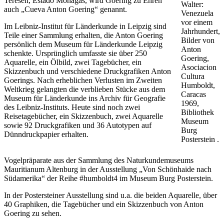
Teresen, Estado Monagas, wird Goering zu Ehren
Walter:
auch „Cueva Anton Goering“ genannt.
Venezuela
vor einem
Im Leibniz-Institut für Länderkunde in Leipzig sind
Jahrhundert,
Teile einer Sammlung erhalten, die Anton Goering
Bilder von
persönlich dem Museum für Länderkunde Leipzig
Anton
schenkte. Ursprünglich umfasste sie über 250
Goering,
Aquarelle, ein Ölbild, zwei Tagebücher, ein
Asociacion
Skizzenbuch und verschiedene Druckgrafiken Anton
Cultura
Goerings. Nach erheblichen Verlusten im Zweiten
Humboldt,
Weltkrieg gelangten die verblieben Stücke aus dem
Caracas
Museum für Länderkunde ins Archiv für Geografie
1969,
des Leibniz-Instituts. Heute sind noch zwei
Bibliothek
Reisetagebücher, ein Skizzenbuch, zwei Aquarelle
Museum
sowie 92 Druckgrafiken und 36 Autotypen auf
Burg
Dünndruckpapier erhalten.
Posterstein .
Vogelpräparate aus der Sammlung des Naturkundemuseums
Mauritianum Altenburg in der Ausstellung „Von Schönhaide nach
Südamerika“ der Reihe #humboldt4 im Museum Burg Posterstein.
In der Postersteiner Ausstellung sind u.a. die beiden Aquarelle, über
40 Graphiken, die Tagebücher und ein Skizzenbuch von Anton
Goering zu sehen.