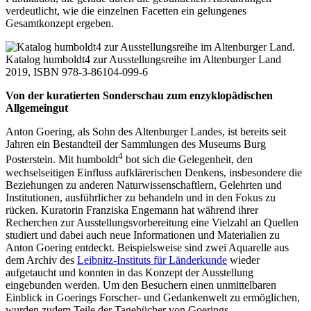
verdeutlicht, wie die einzelnen Facetten ein gelungenes
Gesamtkonzept ergeben.
Katalog humboldt4 zur Ausstellungsreihe im Altenburger Land
2019, ISBN 978-3-86104-099-6
Von der kuratierten Sonderschau zum enzyklopädischen
Allgemeingut
Anton Goering, als Sohn des Altenburger Landes, ist bereits seit
Jahren ein Bestandteil der Sammlungen des Museums Burg
4
Posterstein. Mit humboldt
bot sich die Gelegenheit, den
wechselseitigen Einfluss aufklärerischen Denkens, insbesondere die
Beziehungen zu anderen Naturwissenschaftlern, Gelehrten und
Institutionen, ausführlicher zu behandeln und in den Fokus zu
rücken. Kuratorin Franziska Engemann hat während ihrer
Recherchen zur Ausstellungsvorbereitung eine Vielzahl an Quellen
studiert und dabei auch neue Informationen und Materialien zu
Anton Goering entdeckt. Beispielsweise sind zwei Aquarelle aus
dem Archiv des
Leibnitz-Instituts für Länderkunde
wieder
aufgetaucht und konnten in das Konzept der Ausstellung
eingebunden werden. Um den Besuchern einen unmittelbaren
Einblick in Goerings Forscher- und Gedankenwelt zu ermöglichen,
wurden zudem Teile der Tagebücher von Goerings