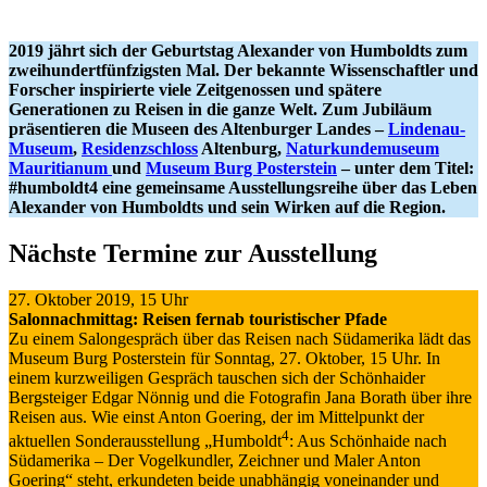
2019 jährt sich der Geburtstag Alexander von Humboldts zum
zweihundertfünfzigsten Mal. Der bekannte Wissenschaftler und
Forscher inspirierte viele Zeitgenossen und spätere
Generationen zu Reisen in die ganze Welt. Zum Jubiläum
präsentieren die Museen des Altenburger Landes –
Lindenau-
Museum
,
Residenzschloss
Altenburg,
Naturkundemuseum
Mauritianum
und
Museum Burg Posterstein
– unter dem Titel:
#humboldt4 eine gemeinsame Ausstellungsreihe über das Leben
Alexander von Humboldts und sein Wirken auf die Region.
Nächste Termine zur Ausstellung
27. Oktober 2019, 15 Uhr
Salonnachmittag: Reisen fernab touristischer Pfade
Zu einem Salongespräch über das Reisen nach Südamerika lädt das
Museum Burg Posterstein für Sonntag, 27. Oktober, 15 Uhr. In
einem kurzweiligen Gespräch tauschen sich der Schönhaider
Bergsteiger Edgar Nönnig und die Fotografin Jana Borath über ihre
Reisen aus. Wie einst Anton Goering, der im Mittelpunkt der
4
aktuellen Sonderausstellung „Humboldt
: Aus Schönhaide nach
Südamerika – Der Vogelkundler, Zeichner und Maler Anton
Goering“ steht, erkundeten beide unabhängig voneinander und