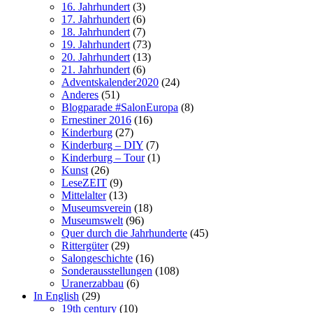
16. Jahrhundert
(3)
17. Jahrhundert
(6)
18. Jahrhundert
(7)
19. Jahrhundert
(73)
20. Jahrhundert
(13)
21. Jahrhundert
(6)
Adventskalender2020
(24)
Anderes
(51)
Blogparade #SalonEuropa
(8)
Ernestiner 2016
(16)
Kinderburg
(27)
Kinderburg – DIY
(7)
Kinderburg – Tour
(1)
Kunst
(26)
LeseZEIT
(9)
Mittelalter
(13)
Museumsverein
(18)
Museumswelt
(96)
Quer durch die Jahrhunderte
(45)
Rittergüter
(29)
Salongeschichte
(16)
Sonderausstellungen
(108)
Uranerzabbau
(6)
In English
(29)
19th century
(10)