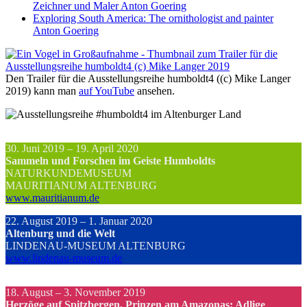
Zeichner und Maler Anton Goering
Exploring South America: The ornithologist and painter
Anton Goering
Den Trailer für die Ausstellungsreihe humboldt4 ((c) Mike Langer
2019) kann man
auf YouTube
ansehen.
30. Juni 2019 – 19. April 2020
Sammeln und Forschen im Geiste Humboldts
NATURKUNDEMUSEUM
MAURITIANUM ALTENBURG
www.mauritianum.de
22. August 2019 – 1. Januar 2020
Altenburg und die Welt
LINDENAU-MUSEUM ALTENBURG
www.lindenau-museum.de
18. August – 3. November 2019
Herzöge auf Spitzbergen, Prinzen am Amazonas: Adlige