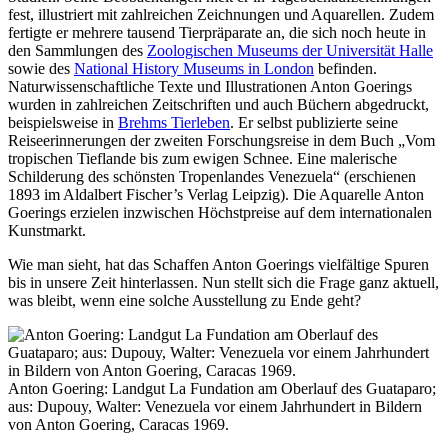
fest, illustriert mit zahlreichen Zeichnungen und Aquarellen. Zudem
fertigte er mehrere tausend Tierpräparate an, die sich noch heute in
den Sammlungen des
Zoologischen Museums der Universität Halle
sowie des
National History Museums in London
befinden.
Naturwissenschaftliche Texte und Illustrationen Anton Goerings
wurden in zahlreichen Zeitschriften und auch Büchern abgedruckt,
beispielsweise in
Brehms Tierleben
. Er selbst publizierte seine
Reiseerinnerungen der zweiten Forschungsreise in dem Buch „Vom
tropischen Tieflande bis zum ewigen Schnee. Eine malerische
Schilderung des schönsten Tropenlandes Venezuela“ (erschienen
1893 im Aldalbert Fischer’s Verlag Leipzig). Die Aquarelle Anton
Goerings erzielen inzwischen Höchstpreise auf dem internationalen
Kunstmarkt.
Wie man sieht, hat das Schaffen Anton Goerings vielfältige Spuren
bis in unsere Zeit hinterlassen. Nun stellt sich die Frage ganz aktuell,
was bleibt, wenn eine solche Ausstellung zu Ende geht?
Anton Goering: Landgut La Fundation am Oberlauf des Guataparo;
aus: Dupouy, Walter: Venezuela vor einem Jahrhundert in Bildern
von Anton Goering, Caracas 1969.