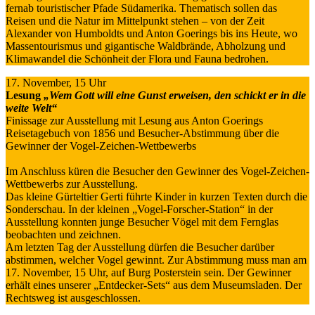
fernab touristischer Pfade Südamerika. Thematisch sollen das
Reisen und die Natur im Mittelpunkt stehen – von der Zeit
Alexander von Humboldts und Anton Goerings bis ins Heute, wo
Massentourismus und gigantische Waldbrände, Abholzung und
Klimawandel die Schönheit der Flora und Fauna bedrohen.
17. November, 15 Uhr
Lesung
„Wem Gott will eine Gunst erweisen, den schickt er in die
weite Welt“
Finissage zur Ausstellung mit Lesung aus Anton Goerings
Reisetagebuch von 1856 und Besucher-Abstimmung über die
Gewinner der Vogel-Zeichen-Wettbewerbs
Im Anschluss küren die Besucher den Gewinner des Vogel-Zeichen-
Wettbewerbs zur Ausstellung.
Das kleine Gürteltier Gerti führte Kinder in kurzen Texten durch die
Sonderschau. In der kleinen „Vogel-Forscher-Station“ in der
Ausstellung konnten junge Besucher Vögel mit dem Fernglas
beobachten und zeichnen.
Am letzten Tag der Ausstellung dürfen die Besucher darüber
abstimmen, welcher Vogel gewinnt. Zur Abstimmung muss man am
17. November, 15 Uhr, auf Burg Posterstein sein. Der Gewinner
erhält eines unserer „Entdecker-Sets“ aus dem Museumsladen. Der
Rechtsweg ist ausgeschlossen.