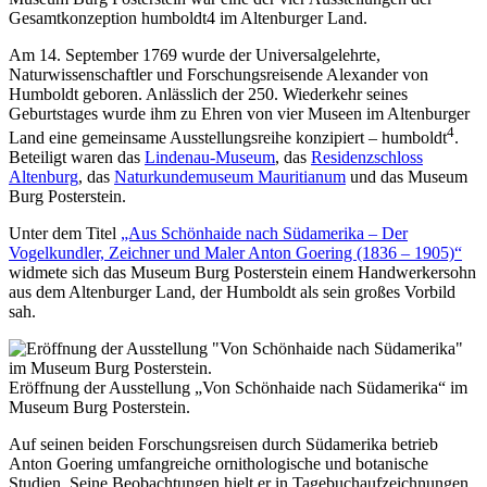
Gesamtkonzeption humboldt4 im Altenburger Land.
Am 14. September 1769 wurde der Universalgelehrte,
Naturwissenschaftler und Forschungsreisende Alexander von
Humboldt geboren. Anlässlich der 250. Wiederkehr seines
Geburtstages wurde ihm zu Ehren von vier Museen im Altenburger
4
Land eine gemeinsame Ausstellungsreihe konzipiert – humboldt
.
Beteiligt waren das
Lindenau-Museum
, das
Residenzschloss
Altenburg
, das
Naturkundemuseum Mauritianum
und das Museum
Burg Posterstein.
Unter dem Titel
„Aus Schönhaide nach Südamerika – Der
Vogelkundler, Zeichner und Maler Anton Goering (1836 – 1905)“
widmete sich das Museum Burg Posterstein einem Handwerkersohn
aus dem Altenburger Land, der Humboldt als sein großes Vorbild
sah.
Eröffnung der Ausstellung „Von Schönhaide nach Südamerika“ im
Museum Burg Posterstein.
Auf seinen beiden Forschungsreisen durch Südamerika betrieb
Anton Goering umfangreiche ornithologische und botanische
Studien. Seine Beobachtungen hielt er in Tagebuchaufzeichnungen