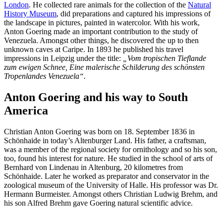
London
. He collected rare animals for the collection of the
Natural
History Museum
, did preparations and captured his impressions of
the landscape in pictures, painted in watercolor. With his work,
Anton Goering made an important contribution to the study of
Venezuela. Amongst other things, he discovered the up to then
unknown caves at Caripe. In 1893 he published his travel
impressions in Leipzig under the title:
„Vom tropischen Tieflande
zum ewigen Schnee, Eine malerische Schilderung des schönsten
Tropenlandes Venezuela“.
Anton Goering and his way to South
America
Christian Anton Goering was born on 18. September 1836 in
Schönhaide in today’s Altenburger Land. His father, a craftsman,
was a member of the regional society for ornithology and so his son,
too, found his interest for nature. He studied in the school of arts of
Bernhard von Lindenau in Altenburg, 20 kilometres from
Schönhaide. Later he worked as preparator and conservator in the
zoological museum of the University of Halle. His professor was Dr.
Hermann Burmeister. Amongst others Christian Ludwig Brehm, and
his son Alfred Brehm gave Goering natural scientific advice.