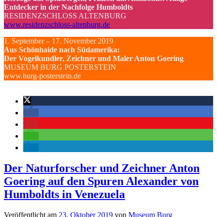
Entdecker in der Nachfolge Humboldts
RESIDENZSCHLOSS ALTENBURG
www.residenzschloss-altenburg.de
1. September – 17. November 2019
Aus Schönhaide nach Südamerika:
Der Vogelkundler, Zeichner und Maler Anton Goering
MUSEUM BURG POSTERSTEIN
www.burg-posterstein.de
Der Naturforscher und Zeichner Anton
Goering auf den Spuren Alexander von
Humboldts in Venezuela
Veröffentlicht am
23. Oktober 2019
von
Museum Burg