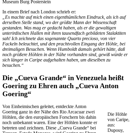
Museum Burg Posterstein
In einem Brief nach London schrieb er:
„Es machte auf mich einen eigenthümlichen Eindruck, als ich auf
derselben Stelle stand, wo der größte Mann der Wissenschaft
gestanden. Was mag er gedacht haben, als er die gewaltigen
unterirdischen Hallen mit ihren tausendfach gebildeten Stalaktiten
sah! Ich zeichnete das sogenannte Quarto precioso, von vier
Fackeln beleuchtet, und den prachtvollen Eingang der Höhle, bei
dreimaligen Besuchen. Wenn Humboldt damals gehört hätte, daß
noch größere Höhlen in der Nähe vorhanden sind, gewiß würde er
sich länger in Caripe aufgehalten haben, um dieselben zu
besuchen.“
Die „Cueva Grande“ in Venezuela heißt
Goering zu Ehren auch „Cueva Anton
Goering“
Von Einheimischen geleitet, entdeckte Anton
Goering ganz in der Nähe des Rio Arcacuar zwei
Die Höhle
Höhlen, die den europäischen Forschern bis dahin
von Caripe,
noch unbekannt waren. Eine der Höhlen konnte er
aus:
betreten und zeichnen. Diese „Cueva Grande“ bei
Dupouy,