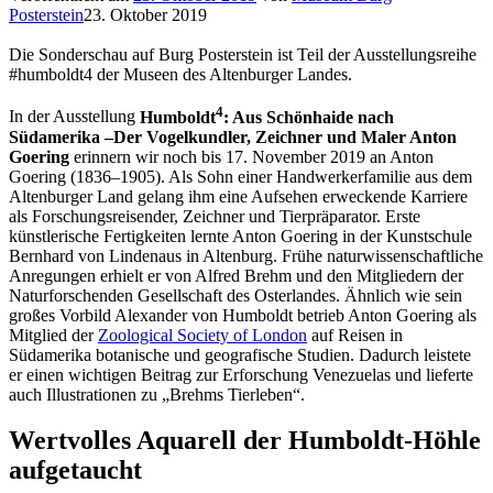
Posterstein
23. Oktober 2019
Die Sonderschau auf Burg Posterstein ist Teil der Ausstellungsreihe
#humboldt4 der Museen des Altenburger Landes.
4
In der Ausstellung
Humboldt
: Aus Schönhaide nach
Südamerika –Der Vogelkundler, Zeichner und Maler Anton
Goering
erinnern wir noch bis 17. November 2019 an Anton
Goering (1836–1905). Als Sohn einer Handwerkerfamilie aus dem
Altenburger Land gelang ihm eine Aufsehen erweckende Karriere
als Forschungsreisender, Zeichner und Tierpräparator. Erste
künstlerische Fertigkeiten lernte Anton Goering in der Kunstschule
Bernhard von Lindenaus in Altenburg. Frühe naturwissenschaftliche
Anregungen erhielt er von Alfred Brehm und den Mitgliedern der
Naturforschenden Gesellschaft des Osterlandes. Ähnlich wie sein
großes Vorbild Alexander von Humboldt betrieb Anton Goering als
Mitglied der
Zoological Society of London
auf Reisen in
Südamerika botanische und geografische Studien. Dadurch leistete
er einen wichtigen Beitrag zur Erforschung Venezuelas und lieferte
auch Illustrationen zu „Brehms Tierleben“.
Wertvolles Aquarell der Humboldt-Höhle
aufgetaucht