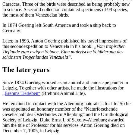
Caraccas. Three of the birds were described as being probably new
to science. A second collection contained specimens of 99 species,
the most of them Venezuelan birds.
In 1874 Goering left South America and took a ship back to
Germany.
Later, in 1893, Anton Goering published his travel impressions of
this secondexpedition to Venezuela in his book:
„Vom tropischen
Tieflande zum ewigen Schnee, Eine malerische Schilderung des
schönsten Tropenlandes Venezuela“.
The later years
Since 1874 Goering worked as an animal and landscape painter in
Leipzig. Together with other artists, he made the illustrations for
„Brehms Tierleben“
(Brehm’s Animal Life).
He remained in contact with the Altenburg naturalists for life. So he
was appointed an honorary member of the “Naturforschende
Gesellschaft des Osterlandes zu Altenburg” and the Ornithological
Society of Leipzig. Duke Ernst I. of Saxony-Altenburg awarded
him the title of Professor for his services. Anton Goering died on
December 7, 1905, in Leipzig.