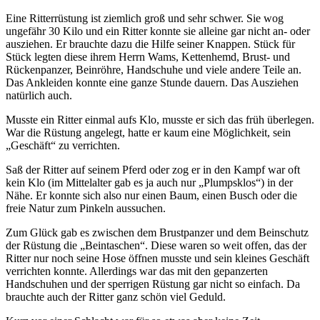
Eine Ritterrüstung ist ziemlich groß und sehr schwer. Sie wog
ungefähr 30 Kilo und ein Ritter konnte sie alleine gar nicht an- oder
ausziehen. Er brauchte dazu die Hilfe seiner Knappen. Stück für
Stück legten diese ihrem Herrn Wams, Kettenhemd, Brust- und
Rückenpanzer, Beinröhre, Handschuhe und viele andere Teile an.
Das Ankleiden konnte eine ganze Stunde dauern. Das Ausziehen
natürlich auch.
Musste ein Ritter einmal aufs Klo, musste er sich das früh überlegen.
War die Rüstung angelegt, hatte er kaum eine Möglichkeit, sein
„Geschäft“ zu verrichten.
Saß der Ritter auf seinem Pferd oder zog er in den Kampf war oft
kein Klo (im Mittelalter gab es ja auch nur „Plumpsklos“) in der
Nähe. Er konnte sich also nur einen Baum, einen Busch oder die
freie Natur zum Pinkeln aussuchen.
Zum Glück gab es zwischen dem Brustpanzer und dem Beinschutz
der Rüstung die „Beintaschen“. Diese waren so weit offen, das der
Ritter nur noch seine Hose öffnen musste und sein kleines Geschäft
verrichten konnte. Allerdings war das mit den gepanzerten
Handschuhen und der sperrigen Rüstung gar nicht so einfach. Da
brauchte auch der Ritter ganz schön viel Geduld.