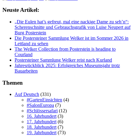
Neuste Artikel:
„Die Eulen hat’s gefreut, mal eine nackige Dame zu seh’n“:
Scherenschnitte und Gebrauchsgrafik von Luise Neupert auf
Burg Posterstein
Die Postersteiner Sammlung Welker ist im Sommer 2026 in
Lettland zu sehen
The Welker Collection from Posterstein is heading to
Courland
Postersteiner Sammlung Welker reist nach Kurland
Jahresrückblick 2025: Erfolgreiches Museumsjahr trotz
Bauarbeiten
Themen
Auf Deutsch
(331)
#GartenEinsichten
(4)
#SalonEuropa
(7)
#Schlössersafari
(12)
16. Jahrhundert
(3)
17. Jahrhundert
(6)
18. Jahrhundert
(7)
19. Jahrhundert
(73)