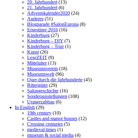
20. Jahrhundert
(13)
21. Jahrhundert
(6)
Adventskalender2020
(24)
Anderes
(51)
Blogparade #SalonEuropa
(8)
Ernestiner 2016
(16)
Kinderburg
(27)
Kinderburg – DIY
(7)
Kinderburg – Tour
(1)
Kunst
(26)
LeseZEIT
(9)
Mittelalter
(13)
Museumsverein
(18)
Museumswelt
(96)
Quer durch die Jahrhunderte
(45)
Rittergüter
(29)
Salongeschichte
(16)
Sonderausstellungen
(108)
Uranerzabbau
(6)
In English
(29)
19th century
(10)
Castles and manor houses
(12)
Crossing centuries
(5)
medieval times
(1)
museum & social media
(4)