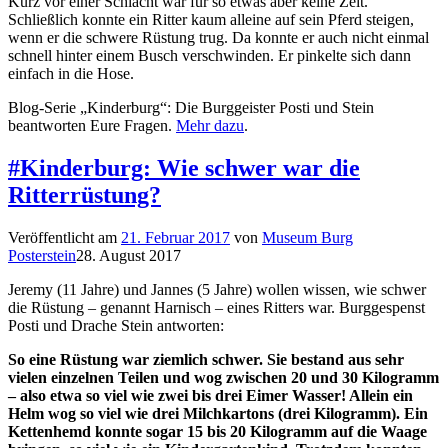
Kurz vor einer Schlacht war für so etwas aber keine Zeit.
Schließlich konnte ein Ritter kaum alleine auf sein Pferd steigen,
wenn er die schwere Rüstung trug. Da konnte er auch nicht einmal
schnell hinter einem Busch verschwinden. Er pinkelte sich dann
einfach in die Hose.
Blog-Serie „Kinderburg“: Die Burggeister Posti und Stein
beantworten Eure Fragen.
Mehr dazu
.
#Kinderburg: Wie schwer war die
Ritterrüstung?
Veröffentlicht am
21. Februar 2017
von
Museum Burg
Posterstein
28. August 2017
Jeremy (11 Jahre) und Jannes (5 Jahre) wollen wissen, wie schwer
die Rüstung – genannt Harnisch – eines Ritters war. Burggespenst
Posti und Drache Stein antworten:
So eine Rüstung war ziemlich schwer. Sie bestand aus sehr
vielen einzelnen Teilen und wog zwischen 20 und 30 Kilogramm
– also etwa so viel wie zwei bis drei Eimer Wasser! Allein ein
Helm wog so viel wie drei Milchkartons (drei Kilogramm). Ein
Kettenhemd konnte sogar 15 bis 20 Kilogramm auf die Waage