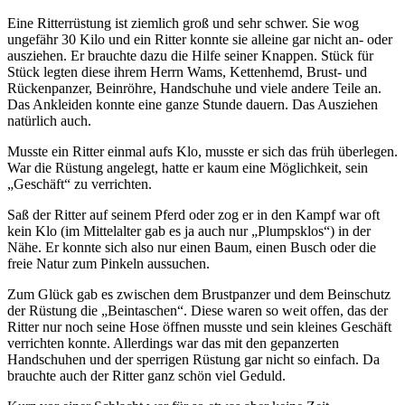
Eine Ritterrüstung ist ziemlich groß und sehr schwer. Sie wog
ungefähr 30 Kilo und ein Ritter konnte sie alleine gar nicht an- oder
ausziehen. Er brauchte dazu die Hilfe seiner Knappen. Stück für
Stück legten diese ihrem Herrn Wams, Kettenhemd, Brust- und
Rückenpanzer, Beinröhre, Handschuhe und viele andere Teile an.
Das Ankleiden konnte eine ganze Stunde dauern. Das Ausziehen
natürlich auch.
Musste ein Ritter einmal aufs Klo, musste er sich das früh überlegen.
War die Rüstung angelegt, hatte er kaum eine Möglichkeit, sein
„Geschäft“ zu verrichten.
Saß der Ritter auf seinem Pferd oder zog er in den Kampf war oft
kein Klo (im Mittelalter gab es ja auch nur „Plumpsklos“) in der
Nähe. Er konnte sich also nur einen Baum, einen Busch oder die
freie Natur zum Pinkeln aussuchen.
Zum Glück gab es zwischen dem Brustpanzer und dem Beinschutz
der Rüstung die „Beintaschen“. Diese waren so weit offen, das der
Ritter nur noch seine Hose öffnen musste und sein kleines Geschäft
verrichten konnte. Allerdings war das mit den gepanzerten
Handschuhen und der sperrigen Rüstung gar nicht so einfach. Da
brauchte auch der Ritter ganz schön viel Geduld.